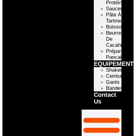
Protéinée
Sauces
Pâte À
Tartiner
Boissons
Beurre
De
Cacahuète
Préparation
Pancake
EQUIPEMENT
Shakers
Ceintures
Gants
Bandes
Contact
Us