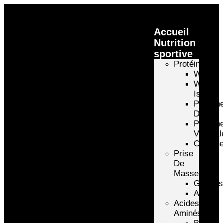
Accueil
Nutrition
sportive
Protéines
Whey
Whey
Isolate
Protéin
D’oeuf
Protéin
Végétal
Caséin
Prise
De
Masse
Gainer
Autre
Acides
Aminés