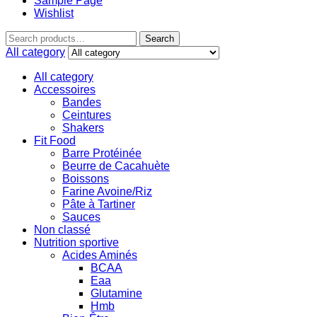
Sample Page
Wishlist
Search
All category
All category
Accessoires
Bandes
Ceintures
Shakers
Fit Food
Barre Protéinée
Beurre de Cacahuète
Boissons
Farine Avoine/Riz
Pâte à Tartiner
Sauces
Non classé
Nutrition sportive
Acides Aminés
BCAA
Eaa
Glutamine
Hmb