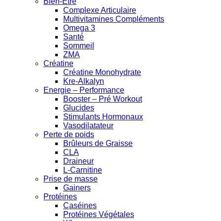
Bien-Être
Complexe Articulaire
Multivitamines Compléments
Omega 3
Santé
Sommeil
ZMA
Créatine
Créatine Monohydrate
Kre-Alkalyn
Energie – Performance
Booster – Pré Workout
Glucides
Stimulants Hormonaux
Vasodilatateur
Perte de poids
Brûleurs de Graisse
CLA
Draineur
L-Carnitine
Prise de masse
Gainers
Protéines
Caséines
Protéines Végétales