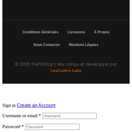
Conditions Générales
Livraisons
À Propos
Nous Contacter
Mentions Légales
© 2026 TheFitShop | Site conçu et développé par
LesCoders Labs
Sign in
Create an Account
Username or email
*
Password
*