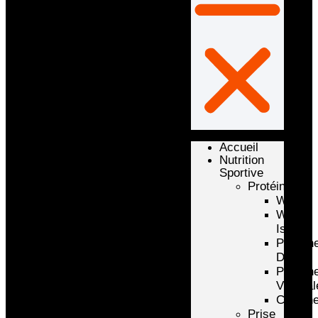
Accueil
Nutrition
Sportive
Protéines
Whey
Whey
Isolate
Protéin
D’oeuf
Protéin
Végétal
Caséin
Prise