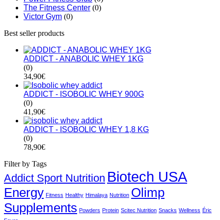
The Fitness Center
(0)
Victor Gym
(0)
Best seller products
ADDICT - ANABOLIC WHEY 1KG
(0)
34,90
€
ADDICT - ISOBOLIC WHEY 900G
(0)
41,90
€
ADDICT - ISOBOLIC WHEY 1,8 KG
(0)
78,90
€
Filter by Tags
Biotech USA
Addict Sport Nutrition
Energy
Olimp
Fitness
Healthy
Himalaya
Nutrition
Supplements
Powders
Protein
Scitec Nutrition
Snacks
Wellness
Éric