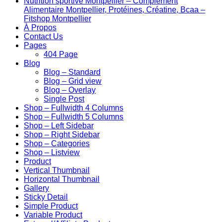
Nutrition sportive Montpellier – Complément
Alimentaire Montpellier, Protéines, Créatine, Bcaa –
Fitshop Montpellier
À Propos
Contact Us
Pages
404 Page
Blog
Blog – Standard
Blog – Grid view
Blog – Overlay
Single Post
Shop – Fullwidth 4 Columns
Shop – Fullwidth 5 Columns
Shop – Left Sidebar
Shop – Right Sidebar
Shop – Categories
Shop – Listview
Product
Vertical Thumbnail
Horizontal Thumbnail
Gallery
Sticky Detail
Simple Product
Variable Product