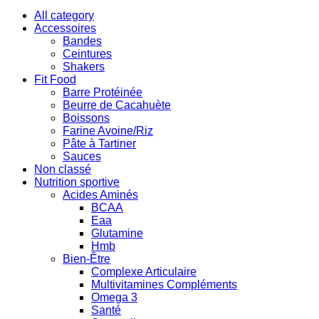
All category
Accessoires
Bandes
Ceintures
Shakers
Fit Food
Barre Protéinée
Beurre de Cacahuète
Boissons
Farine Avoine/Riz
Pâte à Tartiner
Sauces
Non classé
Nutrition sportive
Acides Aminés
BCAA
Eaa
Glutamine
Hmb
Bien-Être
Complexe Articulaire
Multivitamines Compléments
Omega 3
Santé