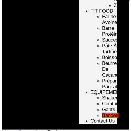
ZMA
FIT FOOD
Farine
Avoine/Riz
Barre
Protéinée
Sauces
Pâte À
Tartiner
Boissons
Beurre
De
Cacahuète
Préparation
Pancake
EQUIPEMENTS
Shakers
Ceintures
Gants
Bandes
Contact Us