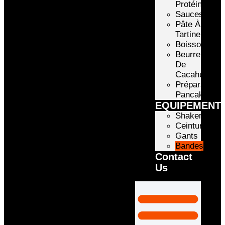
Protéinée
Sauces
Pâte À
Tartiner
Boissons
Beurre
De
Cacahuète
Préparation
Pancake
EQUIPEMENT
Shakers
Ceintures
Gants
Bandes
Contact
Us