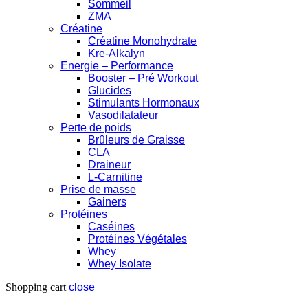
Sommeil
ZMA
Créatine
Créatine Monohydrate
Kre-Alkalyn
Energie – Performance
Booster – Pré Workout
Glucides
Stimulants Hormonaux
Vasodilatateur
Perte de poids
Brûleurs de Graisse
CLA
Draineur
L-Carnitine
Prise de masse
Gainers
Protéines
Caséines
Protéines Végétales
Whey
Whey Isolate
Shopping cart
close