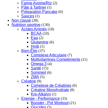
Farine Avoine/Riz
(2)
Pâte à Tartiner
(1)
Préparation Pancake
(0)
Sauces
(1)
Non classé
(28)
Nutrition sportive
(130)
Acides Aminés
(18)
BCAA
(10)
Eaa
(2)
Glutamine
(6)
Hmb
(1)
Bien-Être
(37)
Complexe Articulaire
(7)
Multivitamines Compléments
(11)
Omega 3
(4)
Santé
(15)
Sommeil
(6)
ZMA
(5)
Créatine
(9)
Complexe de Créatines
(0)
Créatine Monohydrate
(8)
Kre-Alkalyn
(1)
Energie - Performance
(33)
Booster - Pré Workout
(21)
Glucides
(5)