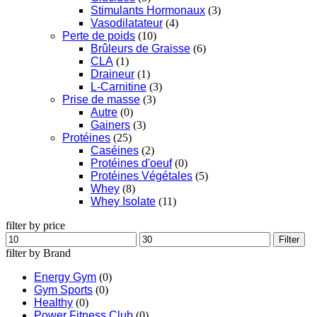
Stimulants Hormonaux
(3)
Vasodilatateur
(4)
Perte de poids
(10)
Brûleurs de Graisse
(6)
CLA
(1)
Draineur
(1)
L-Carnitine
(3)
Prise de masse
(3)
Autre
(0)
Gainers
(3)
Protéines
(25)
Caséines
(2)
Protéines d'oeuf
(0)
Protéines Végétales
(5)
Whey
(8)
Whey Isolate
(11)
filter by price
Filter
filter by Brand
Energy Gym
(0)
Gym Sports
(0)
Healthy
(0)
Power Fitness Club
(0)