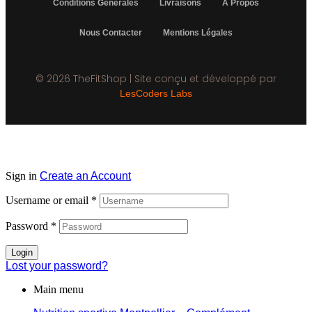
Conditions Générales
Livraisons
À Propos
Nous Contacter
Mentions Légales
© 2026 TheFitShop | Site conçu et développé par
LesCoders Labs
Sign in
Create an Account
Username or email
*
Password
*
Login
Lost your password?
Main menu