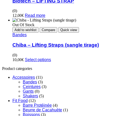
Biotech – LIFTING STRAP
(0)
12,00
€
Read more
Out Of Stock
Add to wishlist
Compare
Quick view
Bandes
Chiba – Lifting Straps (sangle tirage)
(0)
10,00
€
Select options
Product categories
Accessoires
(11)
Bandes
(3)
Ceintures
(3)
Gants
(0)
Shakers
(5)
Fit Food
(12)
Barre Protéinée
(4)
Beurre de Cacahuète
(1)
Boissons
(3)