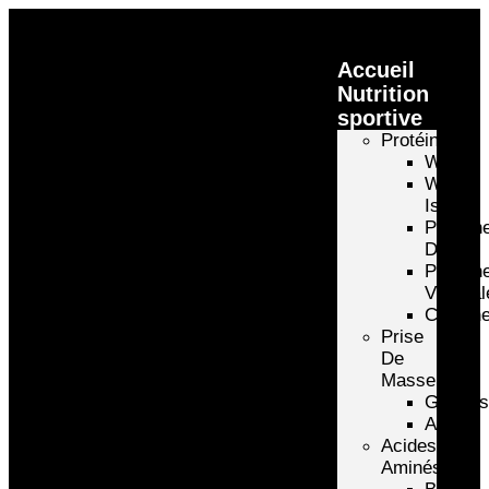
Accueil
Nutrition
sportive
Protéines
Whey
Whey
Isolate
Protéin
D’oeuf
Protéin
Végétal
Caséin
Prise
De
Masse
Gainer
Autre
Acides
Aminés