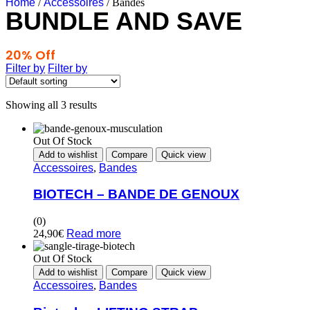
Home
/
Accessoires
/ Bandes
BUNDLE AND SAVE
20% Off
Any 3 Products
Filter by
Filter by
Showing all 3 results
Out Of Stock
Add to wishlist
Compare
Quick view
Accessoires
,
Bandes
BIOTECH – BANDE DE GENOUX
(0)
24,90
€
Read more
Out Of Stock
Add to wishlist
Compare
Quick view
Accessoires
,
Bandes