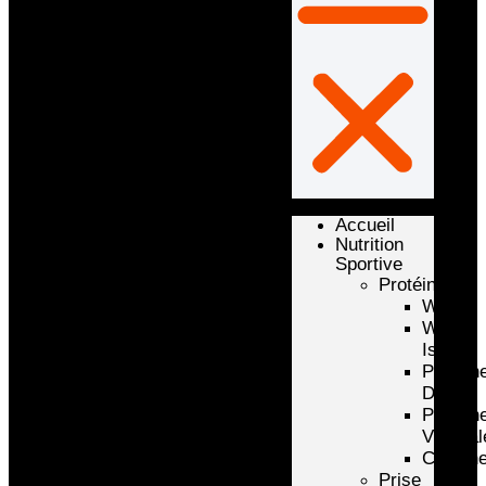
Accueil
Nutrition
Sportive
Protéines
Whey
Whey
Isolate
Protéin
D’oeuf
Protéin
Végétal
Caséin
Prise