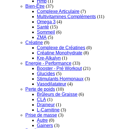
Hmb
(1)
Bien-Être
(37)
Complexe Articulaire
(7)
Multivitamines Compléments
(11)
Omega 3
(4)
Santé
(15)
Sommeil
(6)
ZMA
(5)
Créatine
(9)
Complexe de Créatines
(0)
Créatine Monohydrate
(8)
Kre-Alkalyn
(1)
Energie - Performance
(33)
Booster - Pré Workout
(21)
Glucides
(5)
Stimulants Hormonaux
(3)
Vasodilatateur
(4)
Perte de poids
(10)
Brûleurs de Graisse
(6)
CLA
(1)
Draineur
(1)
L-Carnitine
(3)
Prise de masse
(3)
Autre
(0)
Gainers
(3)