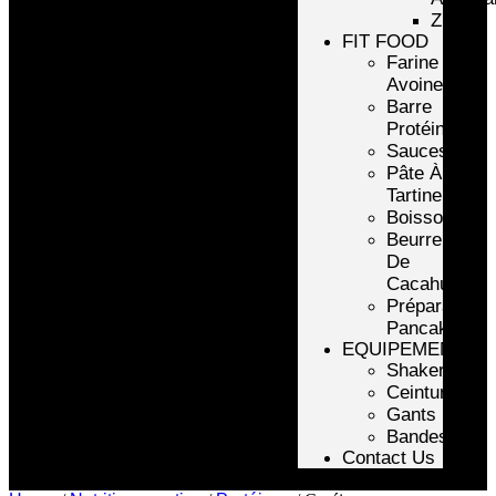
ZMA
FIT FOOD
Farine
Avoine/Riz
Barre
Protéinée
Sauces
Pâte À
Tartiner
Boissons
Beurre
De
Cacahuète
Préparation
Pancake
EQUIPEMENTS
Shakers
Ceintures
Gants
Bandes
Contact Us