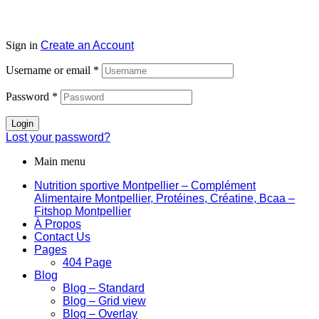
Sign in
Create an Account
Username or email
*
Password
*
Login
Lost your password?
Main menu
Nutrition sportive Montpellier – Complément
Alimentaire Montpellier, Protéines, Créatine, Bcaa –
Fitshop Montpellier
À Propos
Contact Us
Pages
404 Page
Blog
Blog – Standard
Blog – Grid view
Blog – Overlay