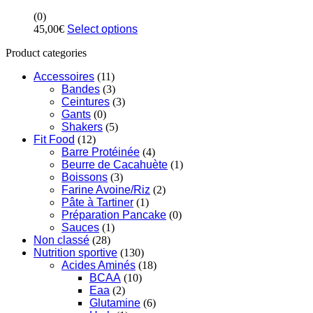
(0)
45,00
€
Select options
Product categories
Accessoires
(11)
Bandes
(3)
Ceintures
(3)
Gants
(0)
Shakers
(5)
Fit Food
(12)
Barre Protéinée
(4)
Beurre de Cacahuète
(1)
Boissons
(3)
Farine Avoine/Riz
(2)
Pâte à Tartiner
(1)
Préparation Pancake
(0)
Sauces
(1)
Non classé
(28)
Nutrition sportive
(130)
Acides Aminés
(18)
BCAA
(10)
Eaa
(2)
Glutamine
(6)