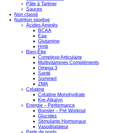
Pâte à Tartiner
Sauces
Non classé
Nutrition sportive
Acides Aminés
BCAA
Eaa
Glutamine
Hmb
Bien-Être
Complexe Articulaire
Multivitamines Compléments
Omega 3
Santé
Sommeil
ZMA
Créatine
Créatine Monohydrate
Kre-Alkalyn
Energie – Performance
Booster – Pré Workout
Glucides
Stimulants Hormonaux
Vasodilatateur
Perte de poids