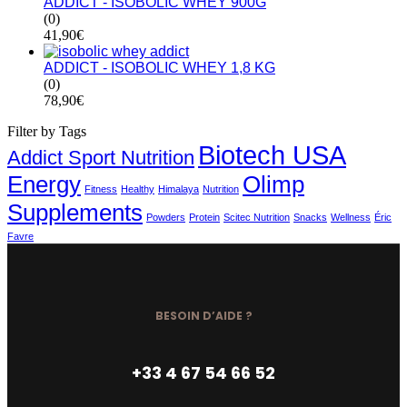
ADDICT - ISOBOLIC WHEY 900G
(0)
41,90
€
ADDICT - ISOBOLIC WHEY 1,8 KG
(0)
78,90
€
Filter by Tags
Biotech USA
Addict Sport Nutrition
Energy
Olimp
Fitness
Healthy
Himalaya
Nutrition
Supplements
Powders
Protein
Scitec Nutrition
Snacks
Wellness
Éric
Favre
BESOIN D’AIDE ?
+33 4 67 54 66 52