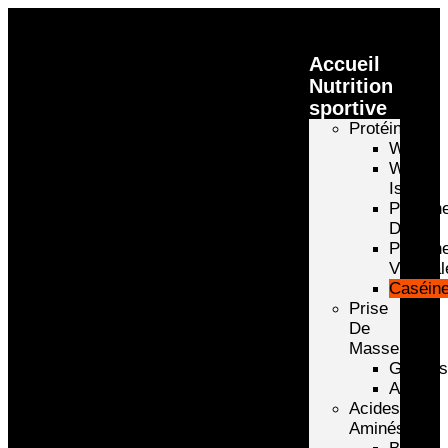
Accueil
Nutrition
sportive
Protéines
Whey
Whey
Isolate
Protéin
D’oeuf
Protéin
Végétal
Caséin
Prise
De
Masse
Gainer
Autre
Acides
Aminés