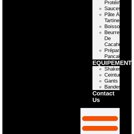
Protéinée
Sauces
Pâte À
Tartiner
Boissons
Beurre
De
Cacahuète
Préparation
Pancake
EQUIPEMENT
Shakers
Ceintures
Gants
Bandes
Contact
Us