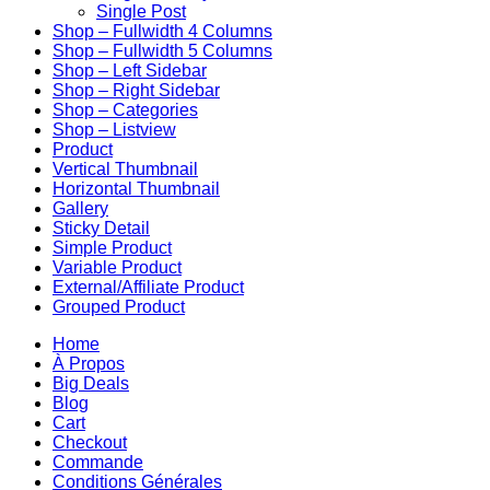
Single Post
Shop – Fullwidth 4 Columns
Shop – Fullwidth 5 Columns
Shop – Left Sidebar
Shop – Right Sidebar
Shop – Categories
Shop – Listview
Product
Vertical Thumbnail
Horizontal Thumbnail
Gallery
Sticky Detail
Simple Product
Variable Product
External/Affiliate Product
Grouped Product
Home
À Propos
Big Deals
Blog
Cart
Checkout
Commande
Conditions Générales