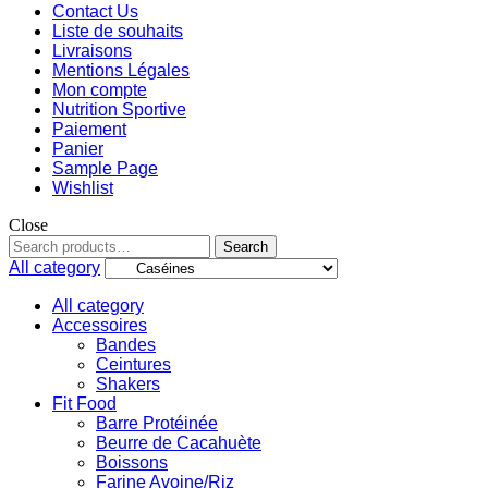
Contact Us
Liste de souhaits
Livraisons
Mentions Légales
Mon compte
Nutrition Sportive
Paiement
Panier
Sample Page
Wishlist
Close
Search
All category
All category
Accessoires
Bandes
Ceintures
Shakers
Fit Food
Barre Protéinée
Beurre de Cacahuète
Boissons
Farine Avoine/Riz