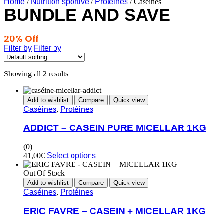
Home
/
Nutrition sportive
/
Protéines
/ Caséines
BUNDLE AND SAVE
20% Off
Any 3 Products
Filter by
Filter by
Showing all 2 results
Add to wishlist
Compare
Quick view
Caséines
,
Protéines
ADDICT – CASEIN PURE MICELLAR 1KG
(0)
41,00
€
Select options
Out Of Stock
Add to wishlist
Compare
Quick view
Caséines
,
Protéines
ERIC FAVRE – CASEIN + MICELLAR 1KG