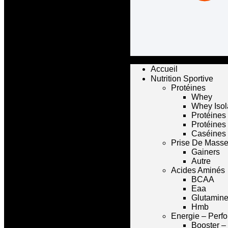
Accueil
Nutrition Sportive
Protéines
Whey
Whey Isol
Protéines
Protéines
Caséines
Prise De Mass
Gainers
Autre
Acides Aminés
BCAA
Eaa
Glutamin
Hmb
Energie – Perf
Booster –