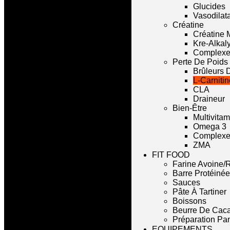
Glucides
Vasodilat
Créatine
Créatine 
Kre-Alkal
Complexe
Perte De Poids
Brûleurs 
L-Carnitin
CLA
Draineur
Bien-Être
Multivita
Omega 3
Complexe 
ZMA
FIT FOOD
Farine Avoine/R
Barre Protéinée
Sauces
Pâte À Tartiner
Boissons
Beurre De Cac
Préparation Pa
EQUIPEMENTS