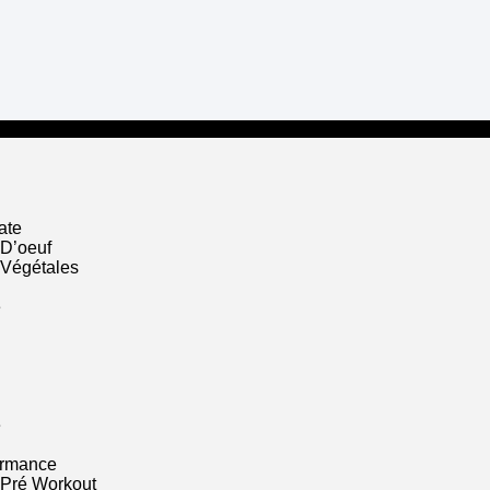
ate
 D’oeuf
 Végétales
e
e
ormance
 Pré Workout