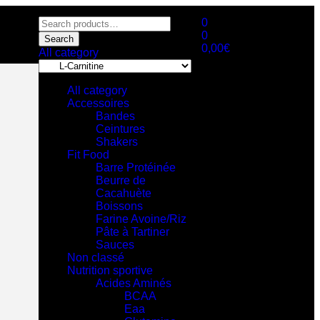
0
0
Search
0,00
€
All category
All category
Accessoires
Bandes
Ceintures
Shakers
Fit Food
Barre Protéinée
Beurre de
Cacahuète
Boissons
Farine Avoine/Riz
Pâte à Tartiner
Sauces
Non classé
Nutrition sportive
Acides Aminés
BCAA
Eaa