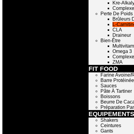
Kre-Alkal
Complexe
Perte De Poids
Brûleurs 
L-Carnitin
CLA
Draineur
Bien-Être
Multivita
Omega 3
Complexe 
ZMA
FIT FOOD
Farine Avoine/R
Barre Protéinée
Sauces
Pâte À Tartiner
Boissons
Beurre De Cac
Préparation Pa
EQUIPEMENT
Shakers
Ceintures
Gants