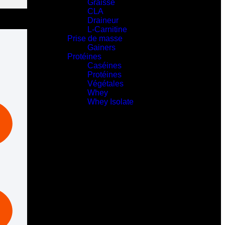
Graisse
CLA
Draineur
L-Carnitine
Prise de masse
Gainers
Protéines
Caséines
Protéines
Végétales
Whey
Whey Isolate