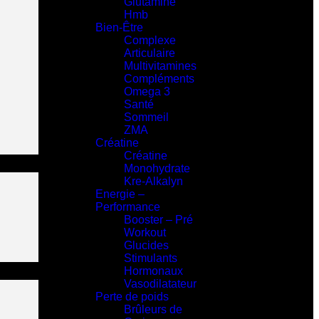
Glutamine
Hmb
Bien-Être
Complexe
Articulaire
Multivitamines
Compléments
Omega 3
Santé
Sommeil
ZMA
Créatine
Créatine
Monohydrate
Kre-Alkalyn
Energie –
Performance
Booster – Pré
Workout
Glucides
Stimulants
Hormonaux
Vasodilatateur
Perte de poids
Brûleurs de