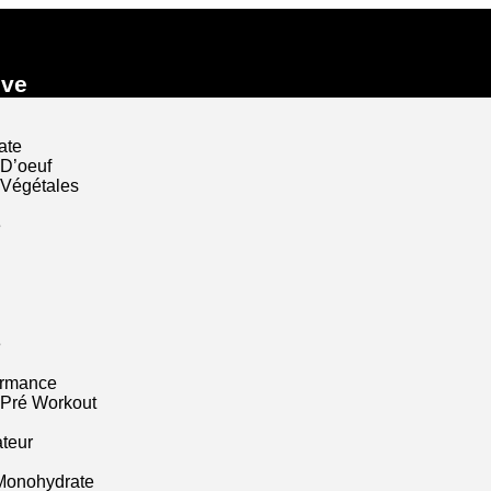
ive
ate
 D’oeuf
 Végétales
e
e
ormance
 Pré Workout
ateur
Monohydrate