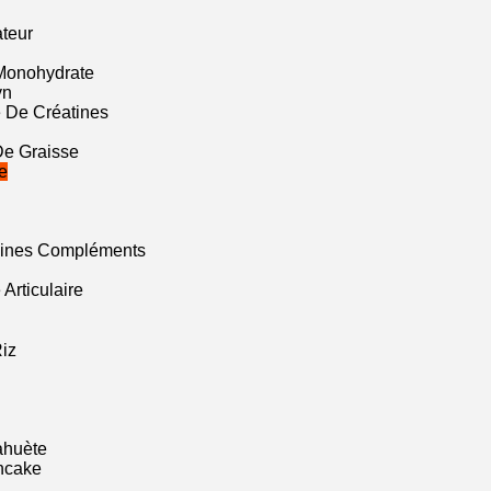
ateur
Monohydrate
yn
 De Créatines
De Graisse
e
mines Compléments
Articulaire
iz
ahuète
ncake