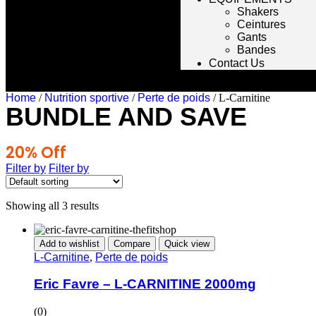
Shakers
Ceintures
Gants
Bandes
Contact Us
Home
/
Nutrition sportive
/
Perte de poids
/ L-Carnitine
BUNDLE AND SAVE
20% Off
Any 3 Products
Filter by
Filter by
Showing all 3 results
Add to wishlist
Compare
Quick view
L-Carnitine
,
Perte de poids
Eric Favre – L-CARNITINE 2000mg
(0)