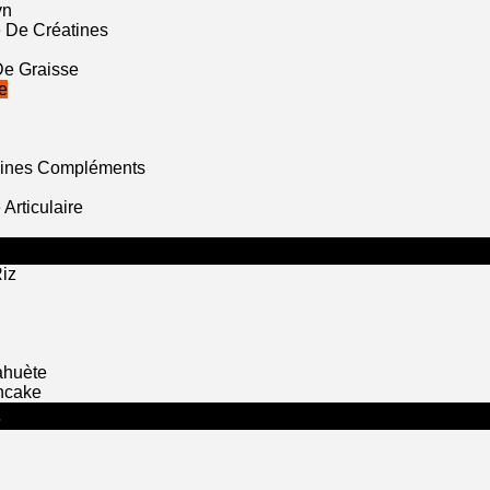
yn
 De Créatines
De Graisse
e
mines Compléments
Articulaire
iz
ahuète
ncake
S