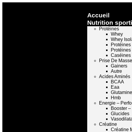
Accueil
Nutrition sport
Protéines
Whey
Whey Isol
Protéines
Protéines
Caséines
Prise De Mass
Gainers
Autre
Acides Aminés
BCAA
Eaa
Glutamin
Hmb
Energie – Perf
Booster –
Glucides
Vasodilat
Créatine
Créatine 