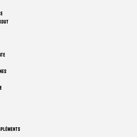
ce
kout
ate
nes
e
mpléments