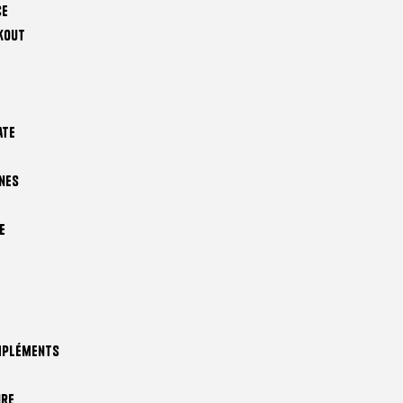
ce
kout
ate
nes
e
mpléments
ire