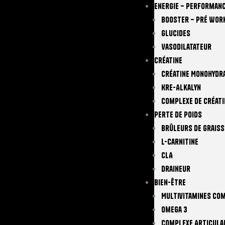
Energie – Performan
Booster – Pré Wor
Glucides
Vasodilatateur
Créatine
Créatine Monohydr
Kre-Alkalyn
Complexe De Créati
Perte De Poids
Brûleurs De Graiss
L-Carnitine
CLA
Draineur
Bien-Être
Multivitamines Co
Omega 3
Complexe Articula