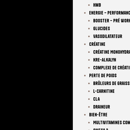
Hmb
Energie – Performan
Booster – Pré Wor
Glucides
Vasodilatateur
Créatine
Créatine Monohydr
Kre-Alkalyn
Complexe De Créati
Perte De Poids
Brûleurs De Graiss
L-Carnitine
CLA
Draineur
Bien-Être
Multivitamines Co