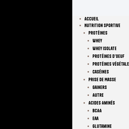
Accueil
Nutrition Sportive
Protéines
Whey
Whey Isolate
Protéines D’oeuf
Protéines Végétal
Caséines
Prise De Masse
Gainers
Autre
Acides Aminés
BCAA
Eaa
Glutamine