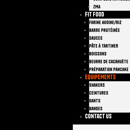
ZMA
FIT FOOD
Farine Avoine/Riz
Barre Protéinée
Sauces
Pâte À Tartiner
Boissons
Beurre De Cacahuète
Préparation Pancake
EQUIPEMENTS
Shakers
Ceintures
Gants
Bandes
Contact Us