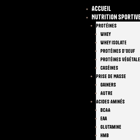
Accueil
Nutrition sportiv
Protéines
Whey
Whey Isolate
Protéines D’oeuf
Protéines Végétal
Caséines
Prise De Masse
Gainers
Autre
Acides Aminés
BCAA
Eaa
Glutamine
Hmb