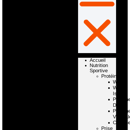
Accueil
Nutrition
Sportive
Protéines
Whey
Whey
Isolate
Protéin
D’oeuf
Protéin
Végétal
Caséin
Prise