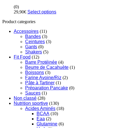
(0)
29,90
€
Select options
Product categories
Accessoires
(11)
Bandes
(3)
Ceintures
(3)
Gants
(0)
Shakers
(5)
Fit Food
(12)
Barre Protéinée
(4)
Beurre de Cacahuète
(1)
Boissons
(3)
Farine Avoine/Riz
(2)
Pâte à Tartiner
(1)
Préparation Pancake
(0)
Sauces
(1)
Non classé
(28)
Nutrition sportive
(130)
Acides Aminés
(18)
BCAA
(10)
Eaa
(2)
Glutamine
(6)