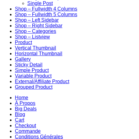
Single Post
Shop – Fullwidth 4 Columns
Shop – Fullwidth 5 Columns
Shop – Left Sidebar
Shop – Right Sidebar
Shop – Categories
Shop – Listview
Product
Vertical Thumbnail
Horizontal Thumbnail
Gallery
Sticky Detail
Simple Product
Variable Product
External/Affiliate Product
Grouped Product
Home
À Propos
Big Deals
Blog
Cart
Checkout
Commande
Conditions Générales