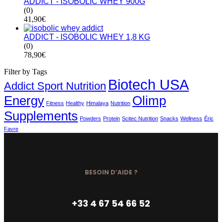
ADDICT - ISOBOLIC WHEY 900G
(0)
41,90
€
ADDICT - ISOBOLIC WHEY 1,8 KG
(0)
78,90
€
Filter by Tags
Biotech USA
Addict Sport Nutrition
Energy
Olimp
Fitness
Healthy
Himalaya
Nutrition
Supplements
Powders
Protein
Scitec Nutrition
Snacks
Wellness
Éric
Favre
BESOIN D’AIDE ?
+33 4 67 54 66 52