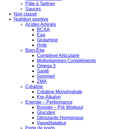
Pâte à Tartiner
Sauces
Non classé
Nutrition sportive
Acides Aminés
BCAA
Eaa
Glutamine
Hmb
Bien-Être
Complexe Articulaire
Multivitamines Compléments
Omega 3
Santé
Sommeil
ZMA
Créatine
Créatine Monohydrate
Kre-Alkalyn
Energie – Performance
Booster – Pré Workout
Glucides
Stimulants Hormonaux
Vasodilatateur
Perte de poids