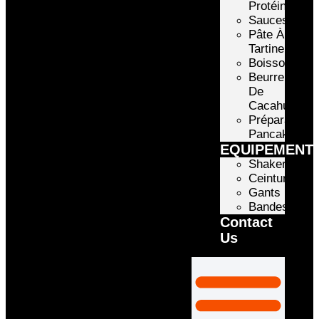
Protéinée
Sauces
Pâte À
Tartiner
Boissons
Beurre
De
Cacahuète
Préparation
Pancake
EQUIPEMENT
Shakers
Ceintures
Gants
Bandes
Contact
Us