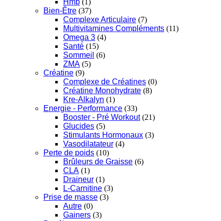
Hmb
(1)
Bien-Être
(37)
Complexe Articulaire
(7)
Multivitamines Compléments
(11)
Omega 3
(4)
Santé
(15)
Sommeil
(6)
ZMA
(5)
Créatine
(9)
Complexe de Créatines
(0)
Créatine Monohydrate
(8)
Kre-Alkalyn
(1)
Energie - Performance
(33)
Booster - Pré Workout
(21)
Glucides
(5)
Stimulants Hormonaux
(3)
Vasodilatateur
(4)
Perte de poids
(10)
Brûleurs de Graisse
(6)
CLA
(1)
Draineur
(1)
L-Carnitine
(3)
Prise de masse
(3)
Autre
(0)
Gainers
(3)