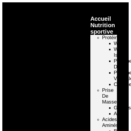
Accueil
Nutrition
sportive
Protéines
Whey
Whey
Isolate
Protéin
D’oeuf
Protéin
Végétal
Caséin
Prise
De
Masse
Gainer
Autre
Acides
Aminés