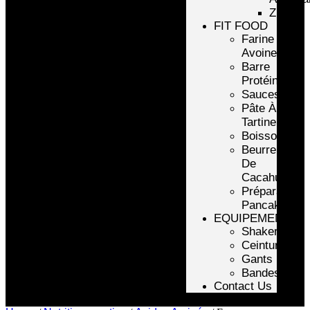
ZMA
FIT FOOD
Farine
Avoine/Riz
Barre
Protéinée
Sauces
Pâte À
Tartiner
Boissons
Beurre
De
Cacahuète
Préparation
Pancake
EQUIPEMENTS
Shakers
Ceintures
Gants
Bandes
Contact Us