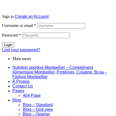
Sign in
Create an Account
Username or email
*
Password
*
Login
Lost your password?
Main menu
Nutrition sportive Montpellier – Complément
Alimentaire Montpellier, Protéines, Créatine, Bcaa –
Fitshop Montpellier
À Propos
Contact Us
Pages
404 Page
Blog
Blog – Standard
Blog – Grid view
Blog – Overlay