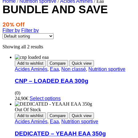
Home
/
Nutrition sportive
/
Acides Aminés
/ Eaa
BUNDLE AND SAVE
20% Off
Any 3 Products
Filter by
Filter by
Showing all 2 results
Add to wishlist
Compare
Quick view
Acides Aminés
,
Eaa
,
Non classé
,
Nutrition sportive
CNP – LOADED EAA 300g
(0)
24,90
€
Select options
Out Of Stock
Add to wishlist
Compare
Quick view
Acides Aminés
,
Eaa
,
Nutrition sportive
DEDICATED – YEAAH EAA 350g