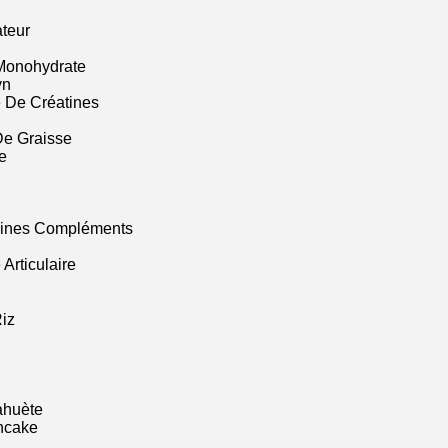
ateur
Monohydrate
yn
 De Créatines
De Graisse
e
mines Compléments
Articulaire
iz
ahuète
ncake