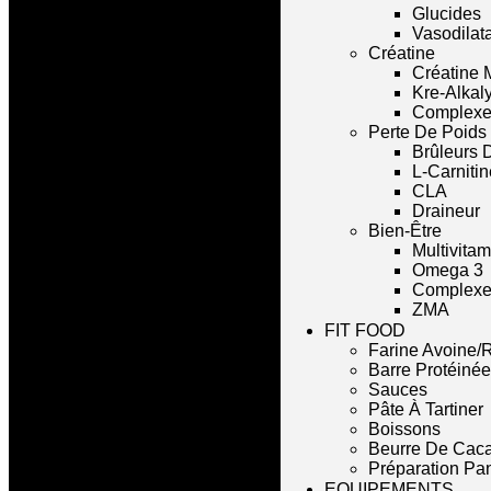
Glucides
Vasodilat
Créatine
Créatine 
Kre-Alkal
Complexe
Perte De Poids
Brûleurs 
L-Carnitin
CLA
Draineur
Bien-Être
Multivita
Omega 3
Complexe 
ZMA
FIT FOOD
Farine Avoine/R
Barre Protéinée
Sauces
Pâte À Tartiner
Boissons
Beurre De Cac
Préparation Pa
EQUIPEMENTS