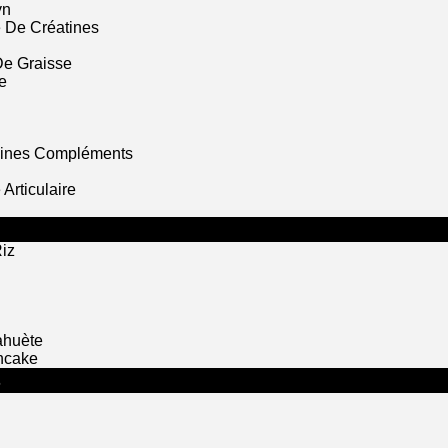
yn
 De Créatines
De Graisse
e
mines Compléments
Articulaire
iz
ahuète
ncake
S