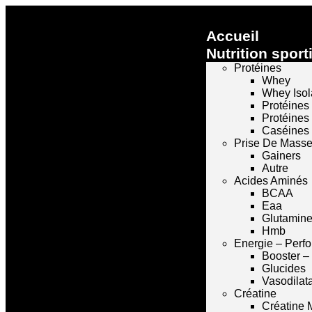
Accueil
Nutrition sport
Protéines
Whey
Whey Isol
Protéines
Protéines
Caséines
Prise De Mass
Gainers
Autre
Acides Aminés
BCAA
Eaa
Glutamin
Hmb
Energie – Perf
Booster –
Glucides
Vasodilat
Créatine
Créatine 