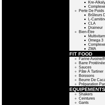
Kre-Alkal
Complexe
Perte De Poids
Brûleurs 
L-Carnitin
CLA
Draineur
Bien-Être
Multivita
Omega 3
Complexe 
ZMA
FIT FOOD
Farine Avoine/R
Barre Protéinée
Sauces
Pâte À Tartiner
Boissons
Beurre De Cac
Préparation Pa
EQUIPEMENT
Shakers
Ceintures
Gants