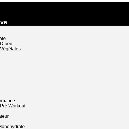
ive
ate
 D’oeuf
 Végétales
e
e
ormance
 Pré Workout
ateur
Monohydrate