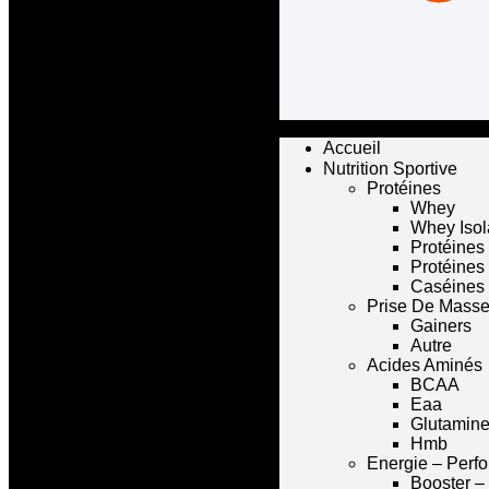
Accueil
Nutrition Sportive
Protéines
Whey
Whey Isol
Protéines
Protéines
Caséines
Prise De Mass
Gainers
Autre
Acides Aminés
BCAA
Eaa
Glutamin
Hmb
Energie – Perf
Booster –