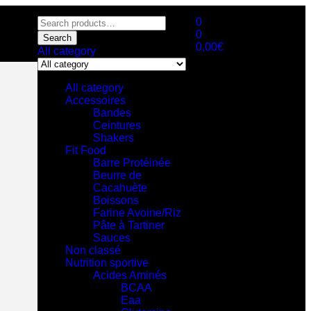
0
0
Search
0,00
€
All category
All category
Accessoires
Bandes
Ceintures
Shakers
Fit Food
Barre Protéinée
Beurre de
Cacahuète
Boissons
Farine Avoine/Riz
Pâte à Tartiner
Sauces
Non classé
Nutrition sportive
Acides Aminés
BCAA
Eaa