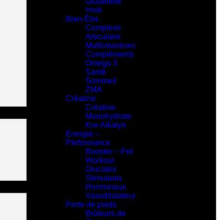
Glutamine
Hmb
Bien-Être
Complexe
Articulaire
Multivitamines
Compléments
Omega 3
Santé
Sommeil
ZMA
Créatine
Créatine
Monohydrate
Kre-Alkalyn
Energie –
Performance
Booster – Pré
Workout
Glucides
Stimulants
Hormonaux
Vasodilatateur
Perte de poids
Brûleurs de