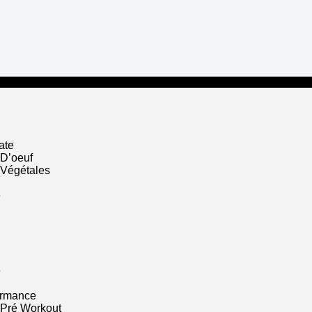
ate
 D’oeuf
 Végétales
e
e
ormance
 Pré Workout