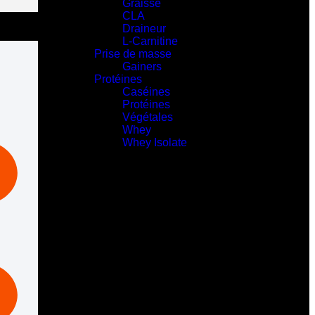
Graisse
CLA
Draineur
L-Carnitine
Prise de masse
Gainers
Protéines
Caséines
Protéines
Végétales
Whey
Whey Isolate