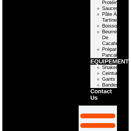
Protéinée
Sauces
Pâte À
Tartiner
Boissons
Beurre
De
Cacahuète
Préparation
Pancake
EQUIPEMENT
Shakers
Ceintures
Gants
Bandes
Contact
Us