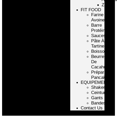
ZMA
FIT FOOD
Farine
Avoine/Riz
Barre
Protéinée
Sauces
Pâte À
Tartiner
Boissons
Beurre
De
Cacahuète
Préparation
Pancake
EQUIPEMENTS
Shakers
Ceintures
Gants
Bandes
Contact Us