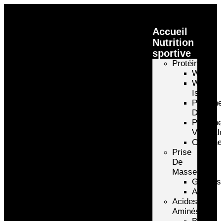
Accueil
Nutrition
sportive
Protéines
Whey
Whey
Isolate
Protéin
D’oeuf
Protéin
Végétal
Caséin
Prise
De
Masse
Gainer
Autre
Acides
Aminés