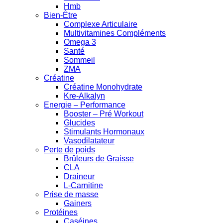
Hmb
Bien-Être
Complexe Articulaire
Multivitamines Compléments
Omega 3
Santé
Sommeil
ZMA
Créatine
Créatine Monohydrate
Kre-Alkalyn
Energie – Performance
Booster – Pré Workout
Glucides
Stimulants Hormonaux
Vasodilatateur
Perte de poids
Brûleurs de Graisse
CLA
Draineur
L-Carnitine
Prise de masse
Gainers
Protéines
Caséines