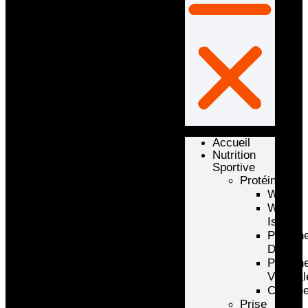
Accueil
Nutrition
Sportive
Protéines
Whey
Whey
Isolate
Protéin
D’oeuf
Protéin
Végétal
Caséin
Prise