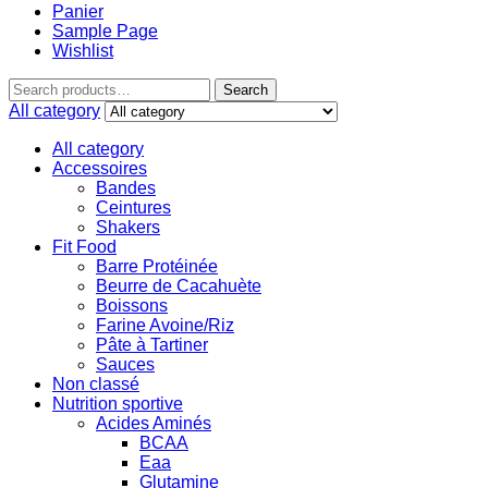
Panier
Sample Page
Wishlist
Search
All category
All category
Accessoires
Bandes
Ceintures
Shakers
Fit Food
Barre Protéinée
Beurre de Cacahuète
Boissons
Farine Avoine/Riz
Pâte à Tartiner
Sauces
Non classé
Nutrition sportive
Acides Aminés
BCAA
Eaa
Glutamine