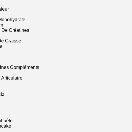
ateur
Monohydrate
yn
 De Créatines
De Graisse
e
mines Compléments
Articulaire
iz
ahuète
ncake