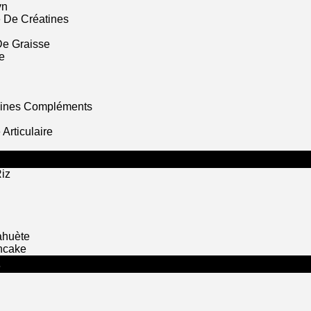
yn
 De Créatines
De Graisse
e
mines Compléments
Articulaire
iz
ahuète
ncake
S