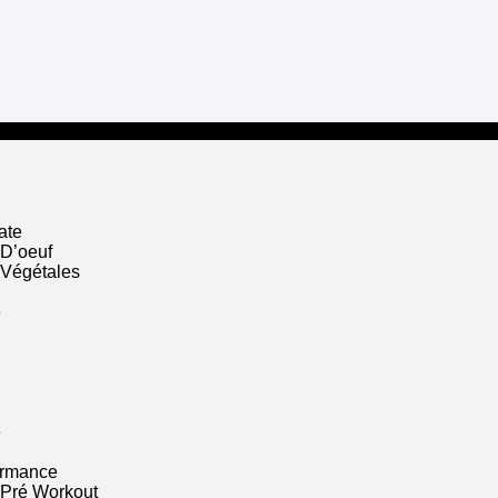
ate
 D’oeuf
 Végétales
e
e
ormance
 Pré Workout