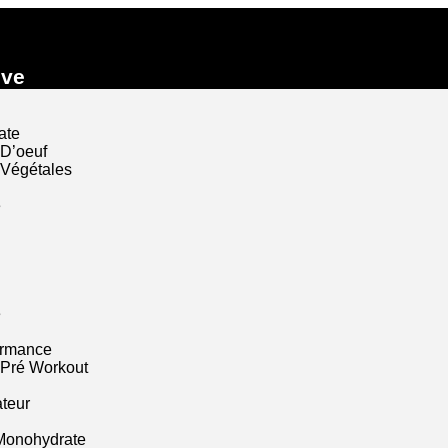
ive
ate
 D’oeuf
 Végétales
e
e
ormance
 Pré Workout
ateur
Monohydrate