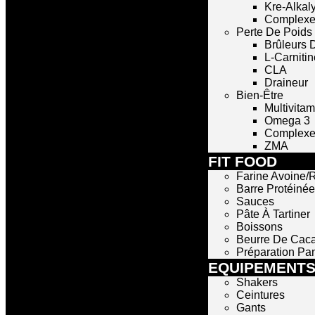
Kre-Alkal
Complexe
Perte De Poids
Brûleurs 
L-Carnitin
CLA
Draineur
Bien-Être
Multivita
Omega 3
Complexe 
ZMA
FIT FOOD
Farine Avoine/R
Barre Protéinée
Sauces
Pâte À Tartiner
Boissons
Beurre De Cac
Préparation Pa
EQUIPEMENT
Shakers
Ceintures
Gants