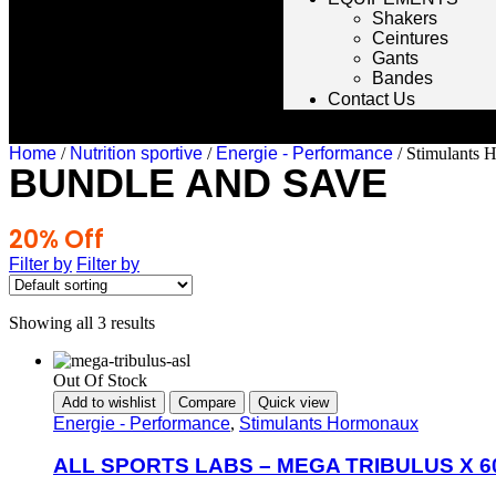
Shakers
Ceintures
Gants
Bandes
Contact Us
Home
/
Nutrition sportive
/
Energie - Performance
/ Stimulants
BUNDLE AND SAVE
20% Off
Any 3 Products
Filter by
Filter by
Showing all 3 results
Out Of Stock
Add to wishlist
Compare
Quick view
Energie - Performance
,
Stimulants Hormonaux
ALL SPORTS LABS – MEGA TRIBULUS X 