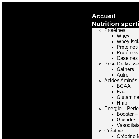
Accueil
Nutrition sport
Protéines
Whey
Whey Isol
Protéines
Protéines
Caséines
Prise De Mass
Gainers
Autre
Acides Aminés
BCAA
Eaa
Glutamin
Hmb
Energie – Perf
Booster –
Glucides
Vasodilat
Créatine
Créatine 