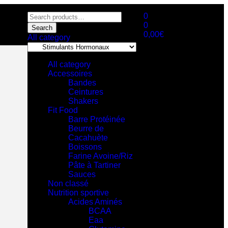
0
0
Search
0,00
€
All category
All category
Accessoires
Bandes
Ceintures
Shakers
Fit Food
Barre Protéinée
Beurre de
Cacahuète
Boissons
Farine Avoine/Riz
Pâte à Tartiner
Sauces
Non classé
Nutrition sportive
Acides Aminés
BCAA
Eaa