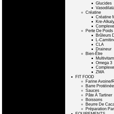
Glucides
Vasodilat
Créatine
Créatine 
Kre-Alkal
Complexe
Perte De Poids
Brûleurs 
L-Carnitin
CLA
Draineur
Bien-Être
Multivita
Omega 3
Complexe 
ZMA
FIT FOOD
Farine Avoine/R
Barre Protéinée
Sauces
Pâte À Tartiner
Boissons
Beurre De Cac
Préparation Pa
EQUIPEMENTS