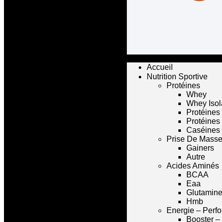
Accueil
Nutrition Sportive
Protéines
Whey
Whey Isol
Protéines
Protéines
Caséines
Prise De Mass
Gainers
Autre
Acides Aminés
BCAA
Eaa
Glutamin
Hmb
Energie – Perf
Booster –