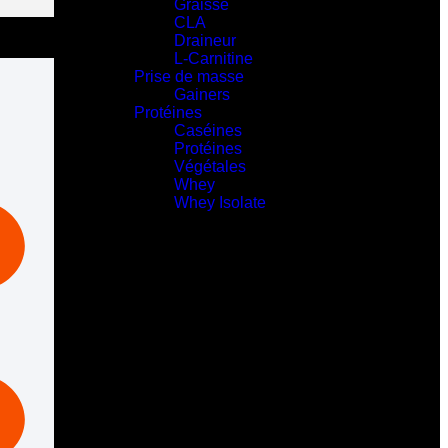
Graisse
CLA
Draineur
L-Carnitine
Prise de masse
Gainers
Protéines
Caséines
Protéines
Végétales
Whey
Whey Isolate