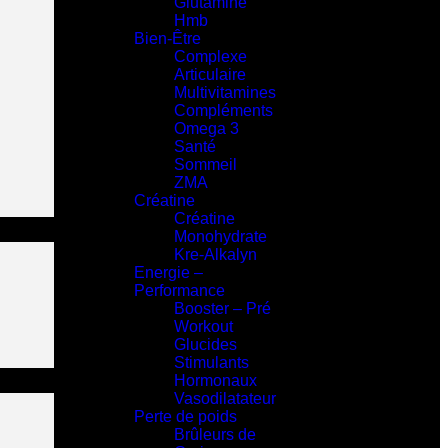
Glutamine
Hmb
Bien-Être
Complexe
Articulaire
Multivitamines
Compléments
Omega 3
Santé
Sommeil
ZMA
Créatine
Créatine
Monohydrate
Kre-Alkalyn
Energie –
Performance
Booster – Pré
Workout
Glucides
Stimulants
Hormonaux
Vasodilatateur
Perte de poids
Brûleurs de