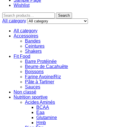
Sample Page
Wishlist
Search
All category
All category
Accessoires
Bandes
Ceintures
Shakers
Fit Food
Barre Protéinée
Beurre de Cacahuète
Boissons
Farine Avoine/Riz
Pâte à Tartiner
Sauces
Non classé
Nutrition sportive
Acides Aminés
BCAA
Eaa
Glutamine
Hmb