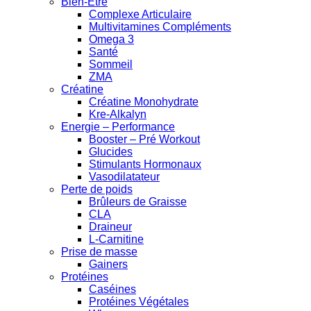
Bien-Être
Complexe Articulaire
Multivitamines Compléments
Omega 3
Santé
Sommeil
ZMA
Créatine
Créatine Monohydrate
Kre-Alkalyn
Energie – Performance
Booster – Pré Workout
Glucides
Stimulants Hormonaux
Vasodilatateur
Perte de poids
Brûleurs de Graisse
CLA
Draineur
L-Carnitine
Prise de masse
Gainers
Protéines
Caséines
Protéines Végétales