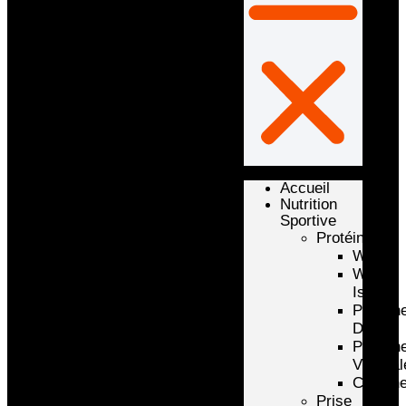
Accueil
Nutrition
Sportive
Protéines
Whey
Whey
Isolate
Protéin
D’oeuf
Protéin
Végétal
Caséin
Prise