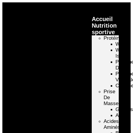
Accueil
Nutrition
sportive
Protéines
Whey
Whey
Isolate
Protéin
D’oeuf
Protéin
Végétal
Caséin
Prise
De
Masse
Gainer
Autre
Acides
Aminés