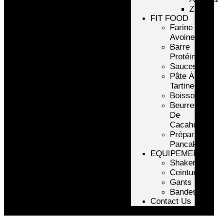
ZMA
FIT FOOD
Farine
Avoine/Riz
Barre
Protéinée
Sauces
Pâte À
Tartiner
Boissons
Beurre
De
Cacahuète
Préparation
Pancake
EQUIPEMENTS
Shakers
Ceintures
Gants
Bandes
Contact Us