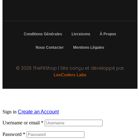
Conditions Générales
Livraisons
À Propos
Nous Contacter
Mentions Légales
© 2026 TheFitShop | Site conçu et développé par
LesCoders Labs
Sign in
Create an Account
Username or email
*
Password
*