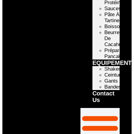
Protéinée
Sauces
Pâte À
Tartiner
Boissons
Beurre
De
Cacahuète
Préparation
Pancake
EQUIPEMENT
Shakers
Ceintures
Gants
Bandes
Contact
Us