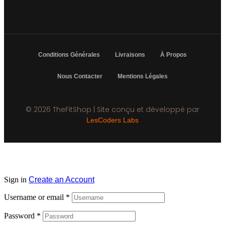
Conditions Générales
Livraisons
À Propos
Nous Contacter
Mentions Légales
© 2026 TheFitShop | Site conçu et développé par
LesCoders Labs
Sign in
Create an Account
Username or email
*
Password
*