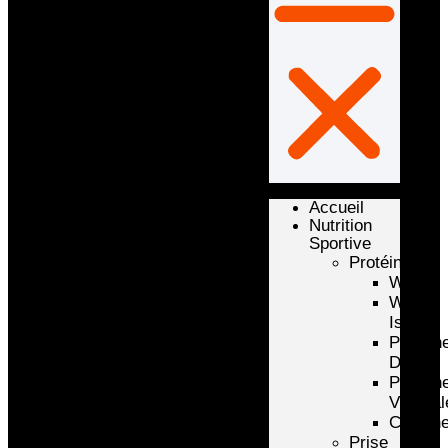
Accueil
Nutrition
Sportive
Protéines
Whey
Whey
Isolate
Protéin
D’oeuf
Protéin
Végétal
Caséin
Prise