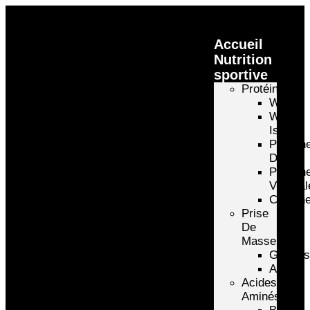
Accueil
Nutrition
sportive
Protéines
Whey
Whey
Isolate
Protéin
D’oeuf
Protéin
Végétal
Caséin
Prise
De
Masse
Gainer
Autre
Acides
Aminés