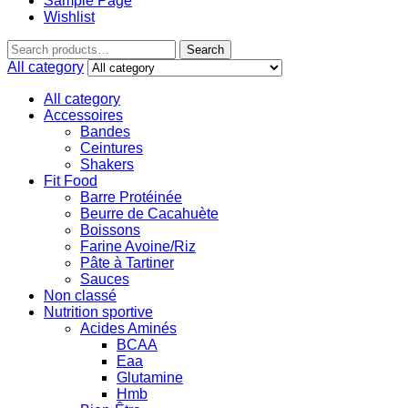
Sample Page
Wishlist
Search
All category
All category
Accessoires
Bandes
Ceintures
Shakers
Fit Food
Barre Protéinée
Beurre de Cacahuète
Boissons
Farine Avoine/Riz
Pâte à Tartiner
Sauces
Non classé
Nutrition sportive
Acides Aminés
BCAA
Eaa
Glutamine
Hmb