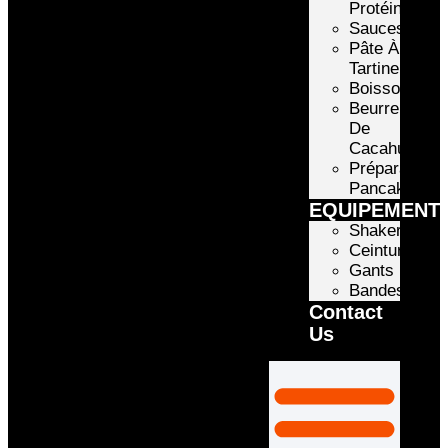
Protéinée
Sauces
Pâte À
Tartiner
Boissons
Beurre
De
Cacahuète
Préparation
Pancake
EQUIPEMENT
Shakers
Ceintures
Gants
Bandes
Contact
Us