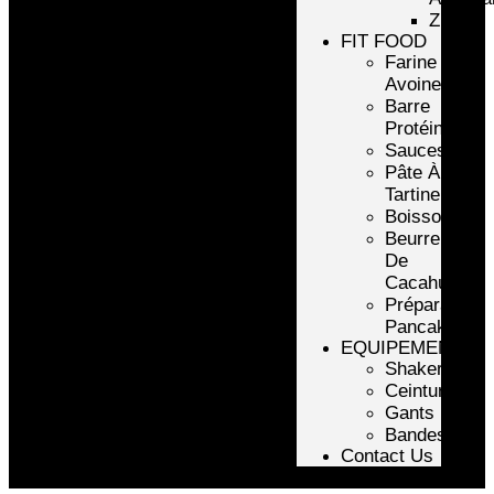
ZMA
FIT FOOD
Farine
Avoine/Riz
Barre
Protéinée
Sauces
Pâte À
Tartiner
Boissons
Beurre
De
Cacahuète
Préparation
Pancake
EQUIPEMENTS
Shakers
Ceintures
Gants
Bandes
Contact Us