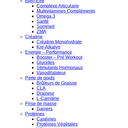
Bien-Être
Complexe Articulaire
Multivitamines Compléments
Omega 3
Santé
Sommeil
ZMA
Créatine
Créatine Monohydrate
Kre-Alkalyn
Energie – Performance
Booster – Pré Workout
Glucides
Stimulants Hormonaux
Vasodilatateur
Perte de poids
Brûleurs de Graisse
CLA
Draineur
L-Carnitine
Prise de masse
Gainers
Protéines
Caséines
Protéines Végétales