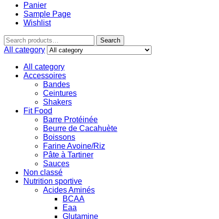
Panier
Sample Page
Wishlist
Search
All category
All category
Accessoires
Bandes
Ceintures
Shakers
Fit Food
Barre Protéinée
Beurre de Cacahuète
Boissons
Farine Avoine/Riz
Pâte à Tartiner
Sauces
Non classé
Nutrition sportive
Acides Aminés
BCAA
Eaa
Glutamine