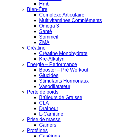
Hmb
Bien-Être
Complexe Articulaire
Multivitamines Compléments
Omega 3
Santé
Sommeil
ZMA
Créatine
Créatine Monohydrate
Kre-Alkalyn
Energie – Performance
Booster – Pré Workout
Glucides
Stimulants Hormonaux
Vasodilatateur
Perte de poids
Brûleurs de Graisse
CLA
Draineur
L-Carnitine
Prise de masse
Gainers
Protéines
Caséines