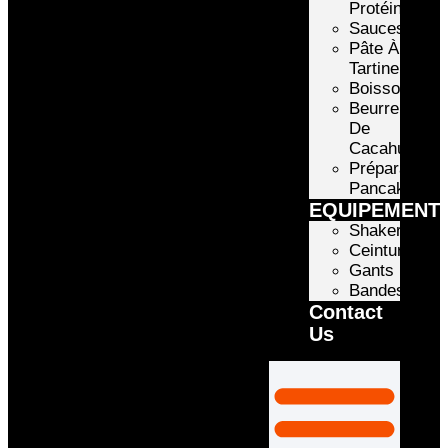
Protéinée
Sauces
Pâte À
Tartiner
Boissons
Beurre
De
Cacahuète
Préparation
Pancake
EQUIPEMENT
Shakers
Ceintures
Gants
Bandes
Contact
Us