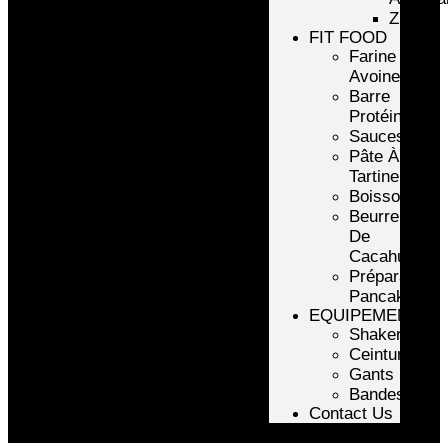
ZMA
FIT FOOD
Farine
Avoine/Riz
Barre
Protéinée
Sauces
Pâte À
Tartiner
Boissons
Beurre
De
Cacahuète
Préparation
Pancake
EQUIPEMENTS
Shakers
Ceintures
Gants
Bandes
Contact Us