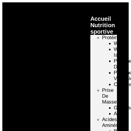
Accueil
Nutrition
sportive
Protéines
Whey
Whey
Isolate
Protéin
D’oeuf
Protéin
Végétal
Caséin
Prise
De
Masse
Gainer
Autre
Acides
Aminés