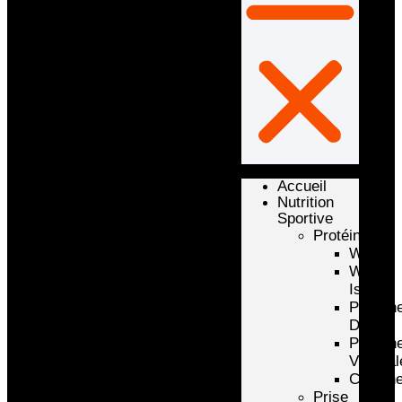
Accueil
Nutrition
Sportive
Protéines
Whey
Whey
Isolate
Protéin
D’oeuf
Protéin
Végétal
Caséin
Prise