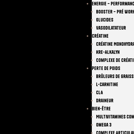
Energie – Performan
Booster – Pré Wor
Glucides
Vasodilatateur
Créatine
Créatine Monohydr
Kre-Alkalyn
Complexe De Créati
Perte De Poids
Brûleurs De Graiss
L-Carnitine
CLA
Draineur
Bien-Être
Multivitamines Co
Omega 3
Complexe Articula