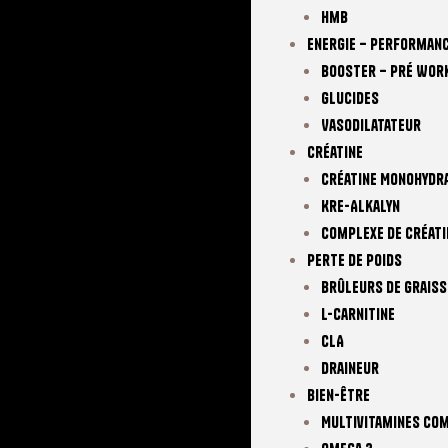
Hmb
Energie – Performan
Booster – Pré Wor
Glucides
Vasodilatateur
Créatine
Créatine Monohydr
Kre-Alkalyn
Complexe De Créati
Perte De Poids
Brûleurs De Graiss
L-Carnitine
CLA
Draineur
Bien-Être
Multivitamines Co