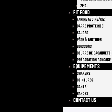
ZMA
FIT FOOD
Farine Avoine/Riz
Barre Protéinée
Sauces
Pâte À Tartiner
Boissons
Beurre De Cacahuète
Préparation Pancake
EQUIPEMENTS
Shakers
Ceintures
Gants
Bandes
Contact Us