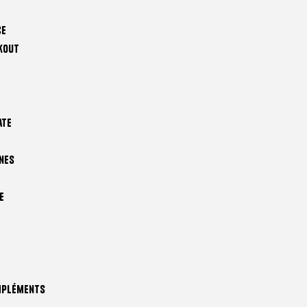
ce
kout
ate
nes
e
mpléments