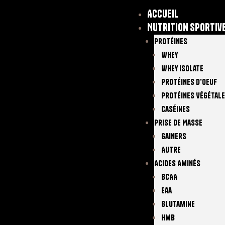
Accueil
Nutrition sportiv
Protéines
Whey
Whey Isolate
Protéines D’oeuf
Protéines Végétal
Caséines
Prise De Masse
Gainers
Autre
Acides Aminés
BCAA
Eaa
Glutamine
Hmb