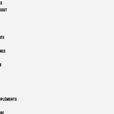
ce
kout
ate
nes
e
mpléments
ire