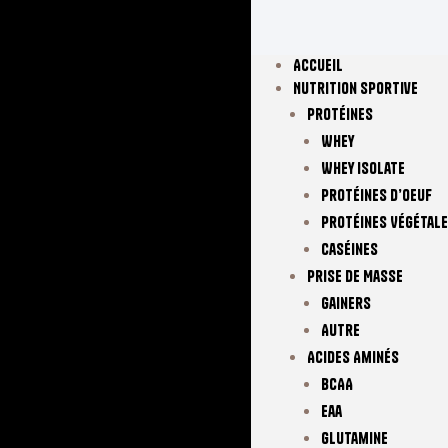
Accueil
Nutrition Sportive
Protéines
Whey
Whey Isolate
Protéines D’oeuf
Protéines Végétal
Caséines
Prise De Masse
Gainers
Autre
Acides Aminés
BCAA
Eaa
Glutamine