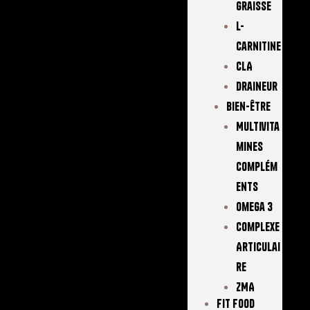
Graisse
L-
Carnitine
CLA
Draineur
Bien-Être
Multivita
Mines
Complém
Ents
Omega 3
Complexe
Articulai
Re
ZMA
FIT FOOD