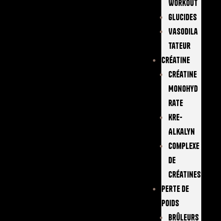
Workout
Glucides
Vasodila
Tateur
Créatine
Créatine
Monohyd
Rate
Kre-
Alkalyn
Complexe
De
Créatines
Perte De
Poids
Brûleurs