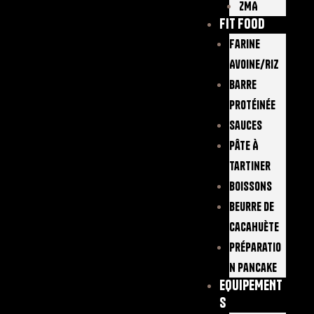
ZMA
FIT FOOD
Farine
Avoine/Riz
Barre
Protéinée
Sauces
Pâte À
Tartiner
Boissons
Beurre De
Cacahuète
Préparatio
N Pancake
EQUIPEMENT
S