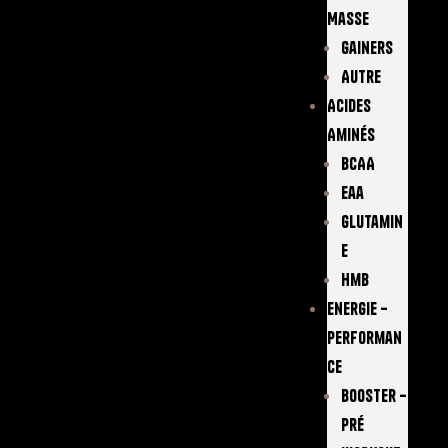
Masse
Gainers
Autre
Acides
Aminés
BCAA
Eaa
Glutamin
E
Hmb
Energie –
Performan
Ce
Booster –
Pré