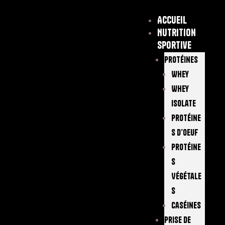
Accueil
Nutrition
sportive
Protéines
Whey
Whey
Isolate
Protéine
S D’oeuf
Protéine
S
Végétale
S
Caséines
Prise De