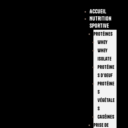
Accueil
Nutrition
sportive
Protéines
Whey
Whey
Isolate
Protéine
S D’oeuf
Protéine
S
Végétale
S
Caséines
Prise De