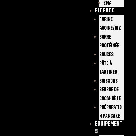
ZMA
FIT FOOD
Farine
Avoine/Riz
Barre
Protéinée
Sauces
Pâte À
Tartiner
Boissons
Beurre De
Cacahuète
Préparatio
N Pancake
EQUIPEMENT
S