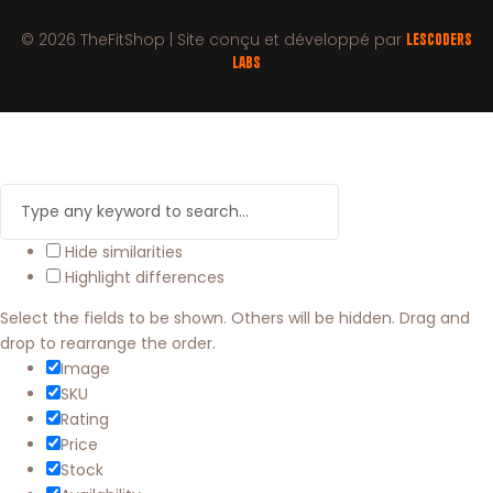
© 2026 TheFitShop | Site conçu et développé par
LesCoders
Labs
Hide similarities
Highlight differences
Select the fields to be shown. Others will be hidden. Drag and
drop to rearrange the order.
Image
SKU
Rating
Price
Stock