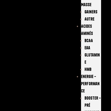
Masse
Gainers
Autre
Acides
Aminés
BCAA
Eaa
Glutamin
E
Hmb
Energie –
Performan
Ce
Booster –
Pré