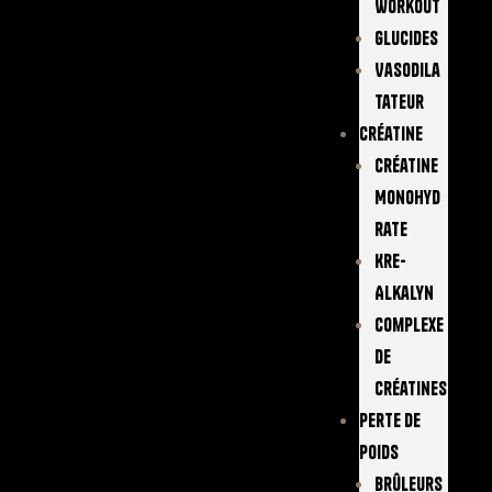
Workout
Glucides
Vasodila
Tateur
Créatine
Créatine
Monohyd
Rate
Kre-
Alkalyn
Complexe
De
Créatines
Perte De
Poids
Brûleurs