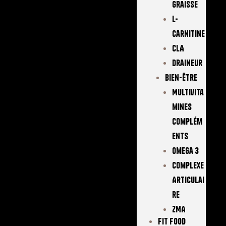
Graisse
L-
Carnitine
CLA
Draineur
Bien-Être
Multivita
Mines
Complém
Ents
Omega 3
Complexe
Articulai
Re
ZMA
FIT FOOD