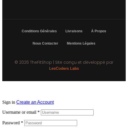
Conditions Générales
Livraisons
À Propos
Nous Contacter
Mentions Légales
© 2026 TheFitShop | Site conçu et développé par
LesCoders Labs
Sign in
Create an Account
Username or email
*
Password
*