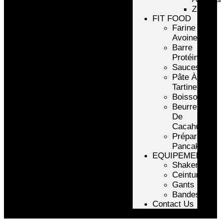
ZMA
FIT FOOD
Farine
Avoine/Riz
Barre
Protéinée
Sauces
Pâte À
Tartiner
Boissons
Beurre
De
Cacahuète
Préparation
Pancake
EQUIPEMENTS
Shakers
Ceintures
Gants
Bandes
Contact Us