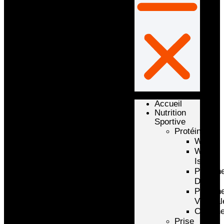
Accueil
Nutrition
Sportive
Protéines
Whey
Whey
Isolate
Protéin
D’oeuf
Protéin
Végétal
Caséin
Prise