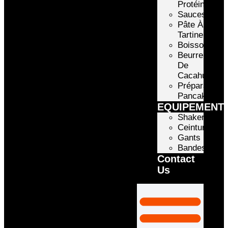
Protéinée
Sauces
Pâte À
Tartiner
Boissons
Beurre
De
Cacahuète
Préparation
Pancake
EQUIPEMENT
Shakers
Ceintures
Gants
Bandes
Contact
Us