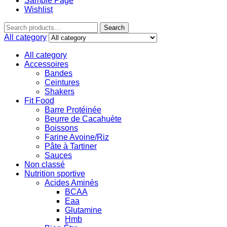
Sample Page
Wishlist
Search
All category
All category
Accessoires
Bandes
Ceintures
Shakers
Fit Food
Barre Protéinée
Beurre de Cacahuète
Boissons
Farine Avoine/Riz
Pâte à Tartiner
Sauces
Non classé
Nutrition sportive
Acides Aminés
BCAA
Eaa
Glutamine
Hmb