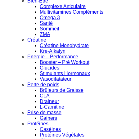
Bien-Être
Complexe Articulaire
Multivitamines Compléments
Omega 3
Santé
Sommeil
ZMA
Créatine
Créatine Monohydrate
Kre-Alkalyn
Energie – Performance
Booster – Pré Workout
Glucides
Stimulants Hormonaux
Vasodilatateur
Perte de poids
Brûleurs de Graisse
CLA
Draineur
L-Carnitine
Prise de masse
Gainers
Protéines
Caséines
Protéines Végétales