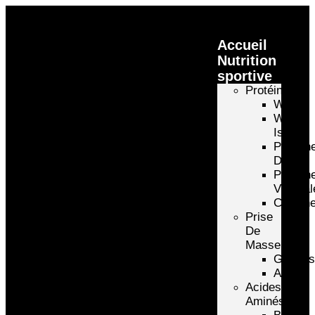
Accueil
Nutrition
sportive
Protéines
Whey
Whey
Isolate
Protéin
D’oeuf
Protéin
Végétal
Caséin
Prise
De
Masse
Gainer
Autre
Acides
Aminés