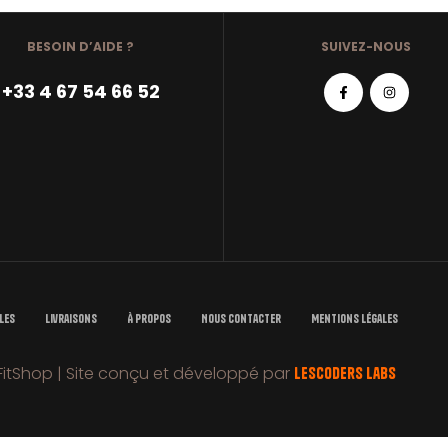
BESOIN D’AIDE ?
SUIVEZ-NOUS
+33 4 67 54 66 52
les
Livraisons
À Propos
Nous Contacter
Mentions Légales
itShop | Site conçu et développé par
LesCoders Labs