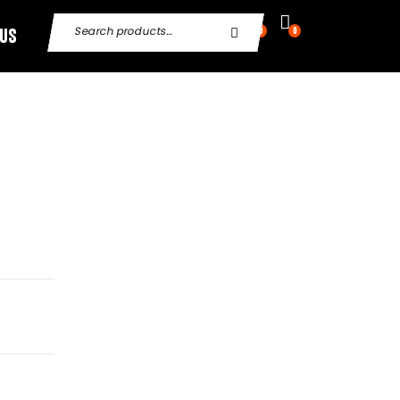
 Us
0
0