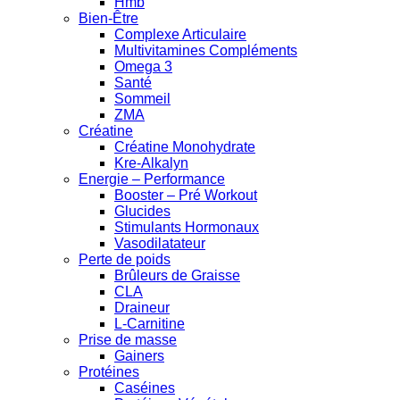
Hmb
Bien-Être
Complexe Articulaire
Multivitamines Compléments
Omega 3
Santé
Sommeil
ZMA
Créatine
Créatine Monohydrate
Kre-Alkalyn
Energie – Performance
Booster – Pré Workout
Glucides
Stimulants Hormonaux
Vasodilatateur
Perte de poids
Brûleurs de Graisse
CLA
Draineur
L-Carnitine
Prise de masse
Gainers
Protéines
Caséines