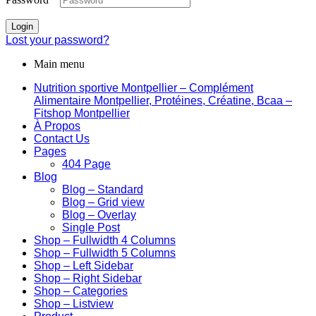
Login
Lost your password?
Main menu
Nutrition sportive Montpellier – Complément
Alimentaire Montpellier, Protéines, Créatine, Bcaa –
Fitshop Montpellier
À Propos
Contact Us
Pages
404 Page
Blog
Blog – Standard
Blog – Grid view
Blog – Overlay
Single Post
Shop – Fullwidth 4 Columns
Shop – Fullwidth 5 Columns
Shop – Left Sidebar
Shop – Right Sidebar
Shop – Categories
Shop – Listview