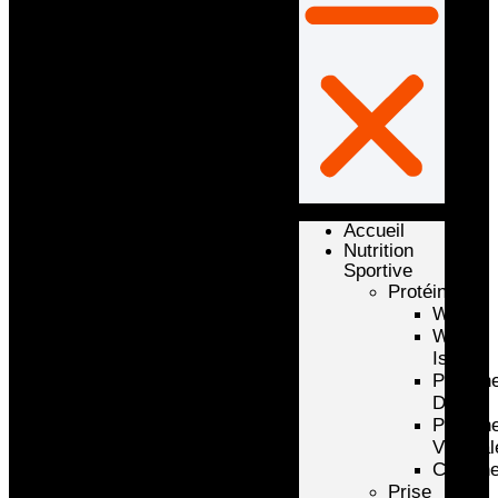
Accueil
Nutrition
Sportive
Protéines
Whey
Whey
Isolate
Protéin
D’oeuf
Protéin
Végétal
Caséin
Prise