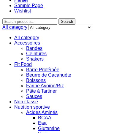
Panier
Sample Page
Wishlist
Search
All category
All category
Accessoires
Bandes
Ceintures
Shakers
Fit Food
Barre Protéinée
Beurre de Cacahuète
Boissons
Farine Avoine/Riz
Pâte à Tartiner
Sauces
Non classé
Nutrition sportive
Acides Aminés
BCAA
Eaa
Glutamine