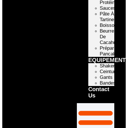
Protéinée
Sauces
Pâte À
Tartiner
Boissons
Beurre
De
Cacahuète
Préparation
Pancake
EQUIPEMENT
Shakers
Ceintures
Gants
Bandes
Contact
Us