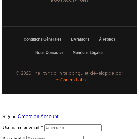
NOUS ACCEPTONS
Conditions Générales
Livraisons
À Propos
Nous Contacter
Mentions Légales
© 2026 TheFitShop | Site conçu et développé par
LesCoders Labs
Sign in
Create an Account
Username or email
*
Password
*