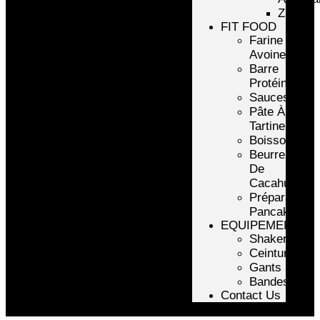
ZMA
FIT FOOD
Farine
Avoine/Riz
Barre
Protéinée
Sauces
Pâte À
Tartiner
Boissons
Beurre
De
Cacahuète
Préparation
Pancake
EQUIPEMENTS
Shakers
Ceintures
Gants
Bandes
Contact Us