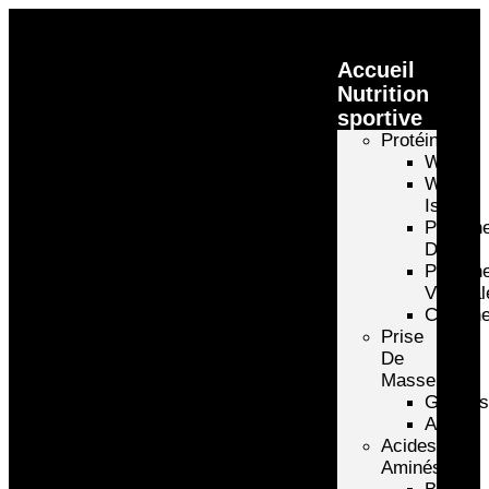
Accueil
Nutrition
sportive
Protéines
Whey
Whey
Isolate
Protéin
D’oeuf
Protéin
Végétal
Caséin
Prise
De
Masse
Gainer
Autre
Acides
Aminés