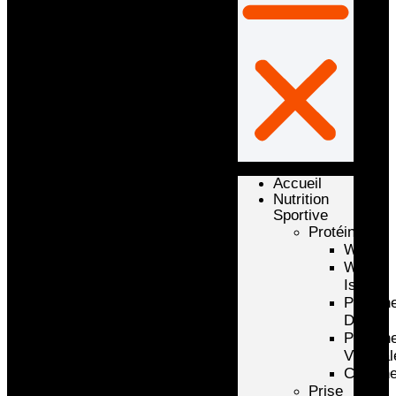
Accueil
Nutrition
Sportive
Protéines
Whey
Whey
Isolate
Protéin
D’oeuf
Protéin
Végétal
Caséin
Prise