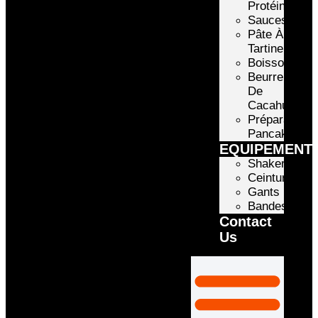
Protéinée
Sauces
Pâte À
Tartiner
Boissons
Beurre
De
Cacahuète
Préparation
Pancake
EQUIPEMENT
Shakers
Ceintures
Gants
Bandes
Contact
Us