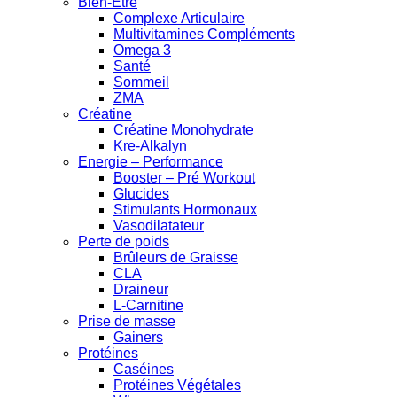
Bien-Être
Complexe Articulaire
Multivitamines Compléments
Omega 3
Santé
Sommeil
ZMA
Créatine
Créatine Monohydrate
Kre-Alkalyn
Energie – Performance
Booster – Pré Workout
Glucides
Stimulants Hormonaux
Vasodilatateur
Perte de poids
Brûleurs de Graisse
CLA
Draineur
L-Carnitine
Prise de masse
Gainers
Protéines
Caséines
Protéines Végétales