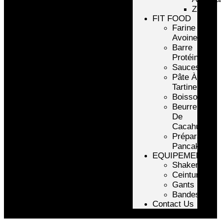
ZMA
FIT FOOD
Farine
Avoine/Riz
Barre
Protéinée
Sauces
Pâte À
Tartiner
Boissons
Beurre
De
Cacahuète
Préparation
Pancake
EQUIPEMENTS
Shakers
Ceintures
Gants
Bandes
Contact Us