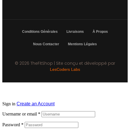
Conditions Générales
Livraisons
À Propos
Nous Contacter
Mentions Légales
© 2026 TheFitShop | Site conçu et développé par
LesCoders Labs
Sign in
Create an Account
Username or email
*
Password
*