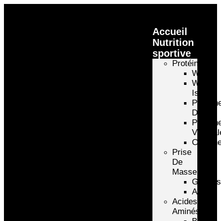
Accueil
Nutrition
sportive
Protéines
Whey
Whey
Isolate
Protéin
D’oeuf
Protéin
Végétal
Caséin
Prise
De
Masse
Gainer
Autre
Acides
Aminés