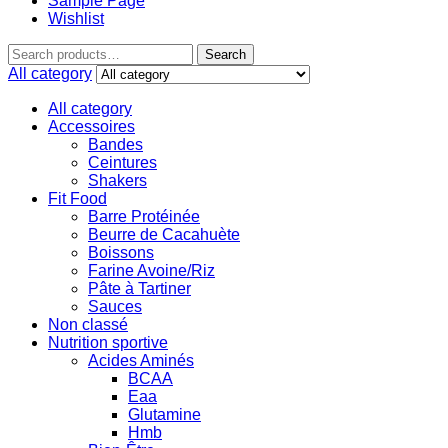
Sample Page
Wishlist
Search
All category
All category
Accessoires
Bandes
Ceintures
Shakers
Fit Food
Barre Protéinée
Beurre de Cacahuète
Boissons
Farine Avoine/Riz
Pâte à Tartiner
Sauces
Non classé
Nutrition sportive
Acides Aminés
BCAA
Eaa
Glutamine
Hmb