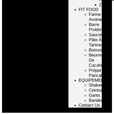
ZMA
FIT FOOD
Farine
Avoine/Riz
Barre
Protéinée
Sauces
Pâte À
Tartiner
Boissons
Beurre
De
Cacahuète
Préparation
Pancake
EQUIPEMENTS
Shakers
Ceintures
Gants
Bandes
Contact Us