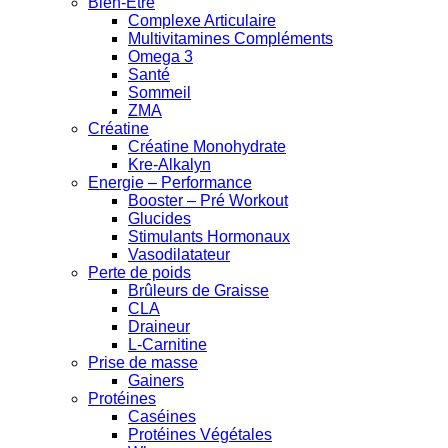
Bien-Être
Complexe Articulaire
Multivitamines Compléments
Omega 3
Santé
Sommeil
ZMA
Créatine
Créatine Monohydrate
Kre-Alkalyn
Energie – Performance
Booster – Pré Workout
Glucides
Stimulants Hormonaux
Vasodilatateur
Perte de poids
Brûleurs de Graisse
CLA
Draineur
L-Carnitine
Prise de masse
Gainers
Protéines
Caséines
Protéines Végétales