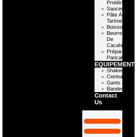
Protéinée
Sauces
Pâte À
Tartiner
Boissons
Beurre
De
Cacahuète
Préparation
Pancake
EQUIPEMENT
Shakers
Ceintures
Gants
Bandes
Contact
Us