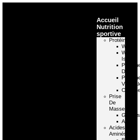
Accueil
Nutrition
sportive
Protéines
Whey
Whey
Isolate
Protéin
D’oeuf
Protéin
Végétal
Caséin
Prise
De
Masse
Gainer
Autre
Acides
Aminés