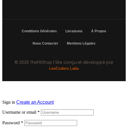
Conditions Générales
Livraisons
À Propos
Nous Contacter
Mentions Légales
© 2026 TheFitShop | Site conçu et développé par
LesCoders Labs
Sign in
Create an Account
Username or email
*
Password
*