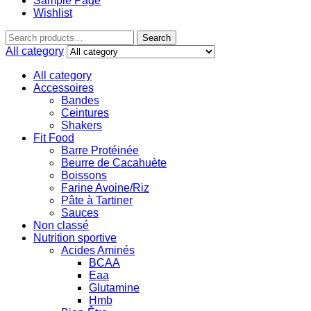
Sample Page
Wishlist
Search
All category
All category
Accessoires
Bandes
Ceintures
Shakers
Fit Food
Barre Protéinée
Beurre de Cacahuète
Boissons
Farine Avoine/Riz
Pâte à Tartiner
Sauces
Non classé
Nutrition sportive
Acides Aminés
BCAA
Eaa
Glutamine
Hmb