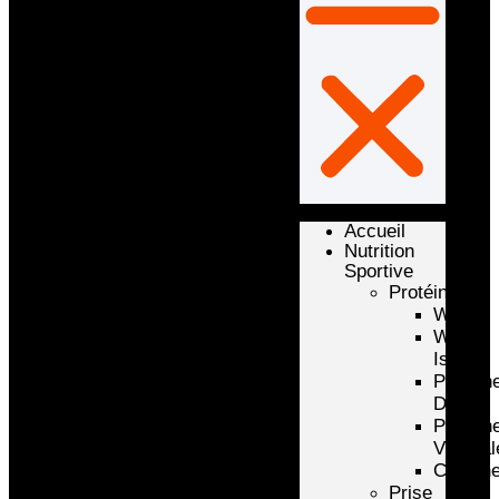
Accueil
Nutrition
Sportive
Protéines
Whey
Whey
Isolate
Protéin
D’oeuf
Protéin
Végétal
Caséin
Prise