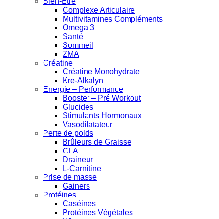
Bien-Être
Complexe Articulaire
Multivitamines Compléments
Omega 3
Santé
Sommeil
ZMA
Créatine
Créatine Monohydrate
Kre-Alkalyn
Energie – Performance
Booster – Pré Workout
Glucides
Stimulants Hormonaux
Vasodilatateur
Perte de poids
Brûleurs de Graisse
CLA
Draineur
L-Carnitine
Prise de masse
Gainers
Protéines
Caséines
Protéines Végétales