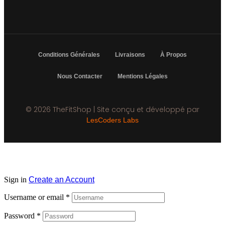
Conditions Générales
Livraisons
À Propos
Nous Contacter
Mentions Légales
© 2026 TheFitShop | Site conçu et développé par
LesCoders Labs
Sign in
Create an Account
Username or email
*
Password
*