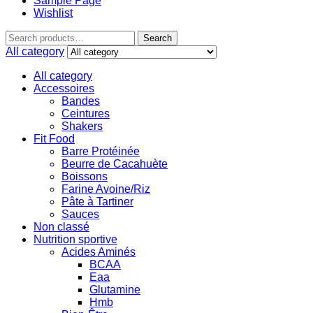
Sample Page
Wishlist
Search
All category
All category
Accessoires
Bandes
Ceintures
Shakers
Fit Food
Barre Protéinée
Beurre de Cacahuète
Boissons
Farine Avoine/Riz
Pâte à Tartiner
Sauces
Non classé
Nutrition sportive
Acides Aminés
BCAA
Eaa
Glutamine
Hmb