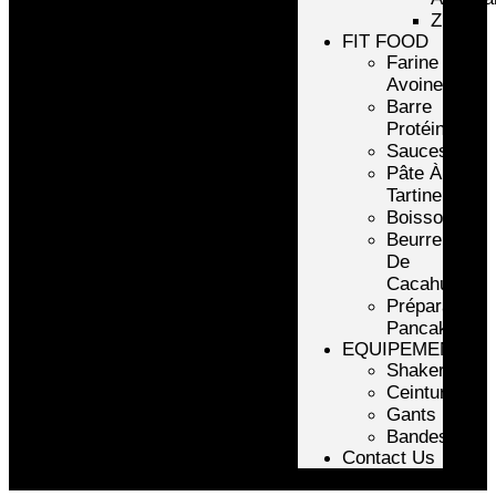
ZMA
FIT FOOD
Farine
Avoine/Riz
Barre
Protéinée
Sauces
Pâte À
Tartiner
Boissons
Beurre
De
Cacahuète
Préparation
Pancake
EQUIPEMENTS
Shakers
Ceintures
Gants
Bandes
Contact Us