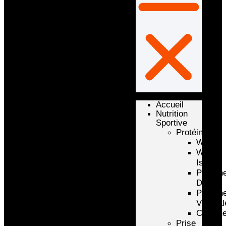
Accueil
Nutrition
Sportive
Protéines
Whey
Whey
Isolate
Protéin
D’oeuf
Protéin
Végétal
Caséin
Prise