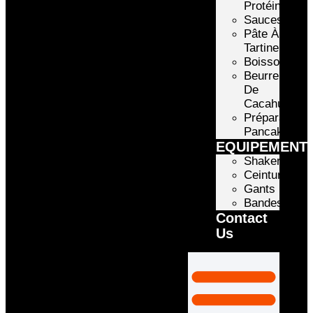
Protéinée
Sauces
Pâte À
Tartiner
Boissons
Beurre
De
Cacahuète
Préparation
Pancake
EQUIPEMENT
Shakers
Ceintures
Gants
Bandes
Contact
Us