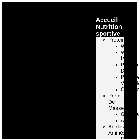
Accueil
Nutrition
sportive
Protéines
Whey
Whey
Isolate
Protéin
D’oeuf
Protéin
Végétal
Caséin
Prise
De
Masse
Gainer
Autre
Acides
Aminés