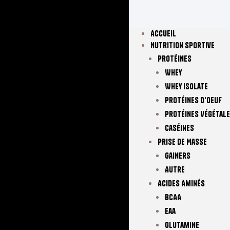
Accueil
Nutrition Sportive
Protéines
Whey
Whey Isolate
Protéines D’oeuf
Protéines Végétal
Caséines
Prise De Masse
Gainers
Autre
Acides Aminés
BCAA
Eaa
Glutamine