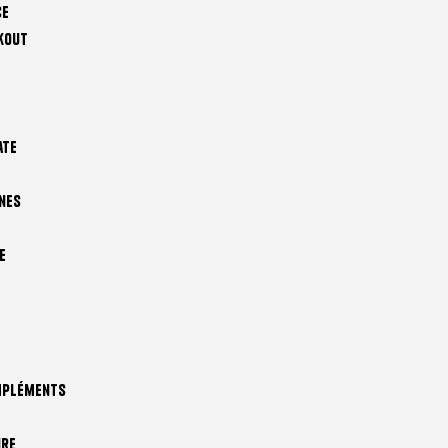
ce
kout
ate
nes
e
mpléments
ire