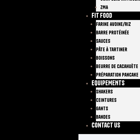
ZMA
FIT FOOD
Farine Avoine/Riz
Barre Protéinée
Sauces
Pâte À Tartiner
Boissons
Beurre De Cacahuète
Préparation Pancake
EQUIPEMENTS
Shakers
Ceintures
Gants
Bandes
Contact Us