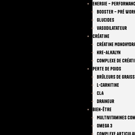
Energie – Performan
Booster – Pré Wor
Glucides
Vasodilatateur
Créatine
Créatine Monohydr
Kre-Alkalyn
Complexe De Créati
Perte De Poids
Brûleurs De Graiss
L-Carnitine
CLA
Draineur
Bien-Être
Multivitamines Co
Omega 3
Complexe Articula