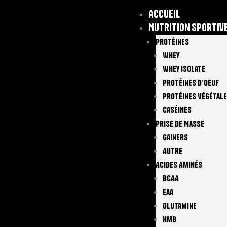
Accueil
Nutrition sportiv
Protéines
Whey
Whey Isolate
Protéines D’oeuf
Protéines Végétal
Caséines
Prise De Masse
Gainers
Autre
Acides Aminés
BCAA
Eaa
Glutamine
Hmb