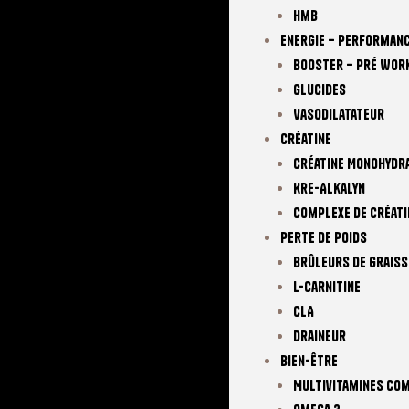
Hmb
Energie – Performan
Booster – Pré Wor
Glucides
Vasodilatateur
Créatine
Créatine Monohydr
Kre-Alkalyn
Complexe De Créati
Perte De Poids
Brûleurs De Graiss
L-Carnitine
CLA
Draineur
Bien-Être
Multivitamines Co