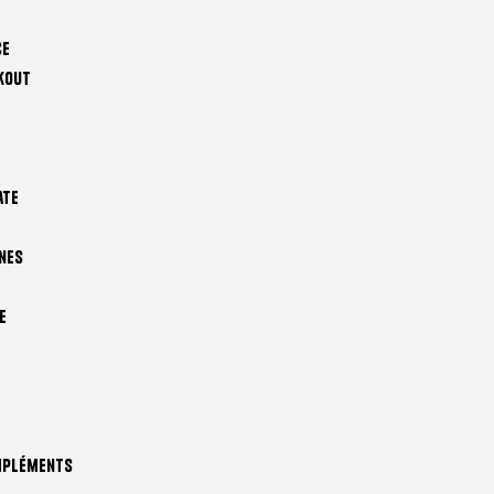
ce
kout
ate
nes
e
mpléments