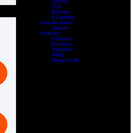
Graisse
CLA
Draineur
L-Carnitine
Prise de masse
Gainers
Protéines
Caséines
Protéines
Végétales
Whey
Whey Isolate