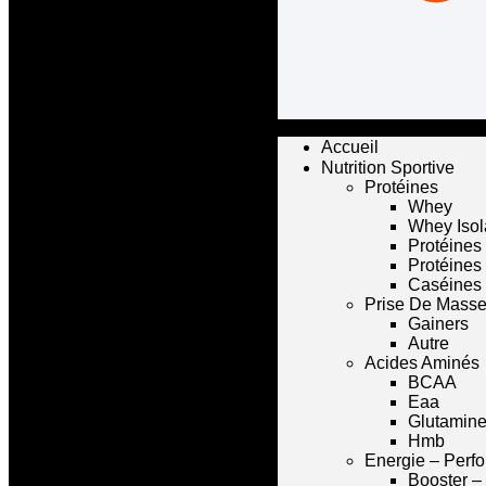
Accueil
Nutrition Sportive
Protéines
Whey
Whey Isol
Protéines
Protéines
Caséines
Prise De Mass
Gainers
Autre
Acides Aminés
BCAA
Eaa
Glutamin
Hmb
Energie – Perf
Booster –