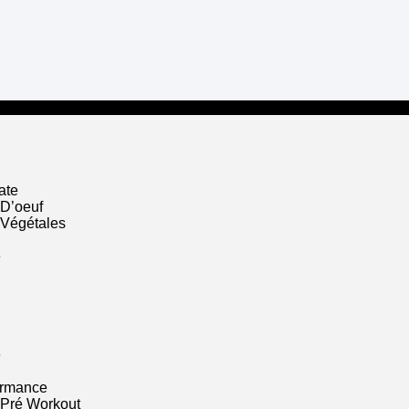
ate
 D’oeuf
 Végétales
e
e
ormance
 Pré Workout