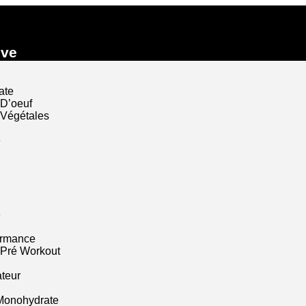
ive
ate
 D’oeuf
 Végétales
e
e
ormance
 Pré Workout
ateur
Monohydrate