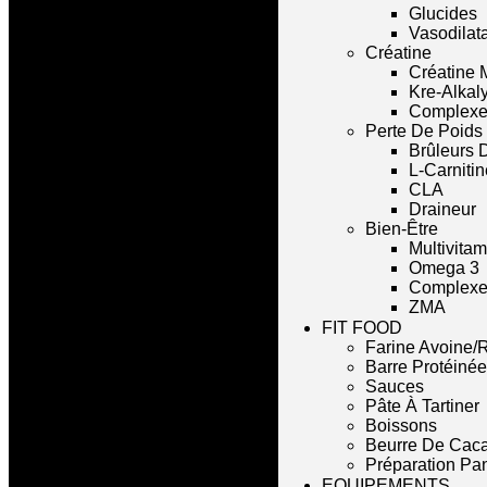
Glucides
Vasodilat
Créatine
Créatine 
Kre-Alkal
Complexe
Perte De Poids
Brûleurs 
L-Carnitin
CLA
Draineur
Bien-Être
Multivita
Omega 3
Complexe 
ZMA
FIT FOOD
Farine Avoine/R
Barre Protéinée
Sauces
Pâte À Tartiner
Boissons
Beurre De Cac
Préparation Pa
EQUIPEMENTS