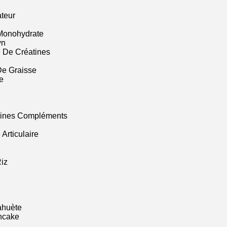
ateur
Monohydrate
yn
 De Créatines
De Graisse
e
mines Compléments
Articulaire
iz
ahuète
ncake