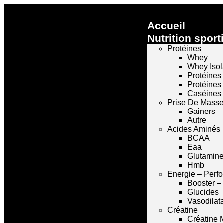
Accueil
Nutrition sport
Protéines
Whey
Whey Isol
Protéines
Protéines
Caséines
Prise De Mass
Gainers
Autre
Acides Aminés
BCAA
Eaa
Glutamin
Hmb
Energie – Perf
Booster –
Glucides
Vasodilat
Créatine
Créatine 