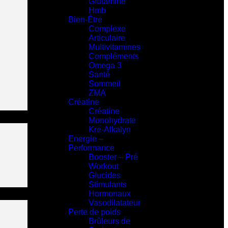
Glutamine
Hmb
Bien-Être
Complexe
Articulaire
Multivitamines
Compléments
Omega 3
Santé
Sommeil
ZMA
Créatine
Créatine
Monohydrate
Kre-Alkalyn
Energie –
Performance
Booster – Pré
Workout
Glucides
Stimulants
Hormonaux
Vasodilatateur
Perte de poids
Brûleurs de