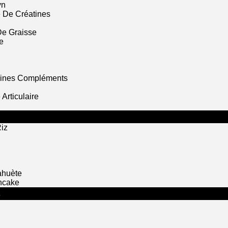
yn
 De Créatines
De Graisse
e
mines Compléments
Articulaire
iz
ahuète
ncake
S