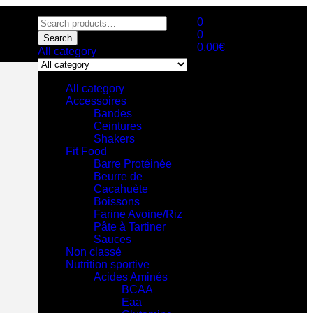
0
0
Search
0,00
€
All category
All category
Accessoires
Bandes
Ceintures
Shakers
Fit Food
Barre Protéinée
Beurre de
Cacahuète
Boissons
Farine Avoine/Riz
Pâte à Tartiner
Sauces
Non classé
Nutrition sportive
Acides Aminés
BCAA
Eaa