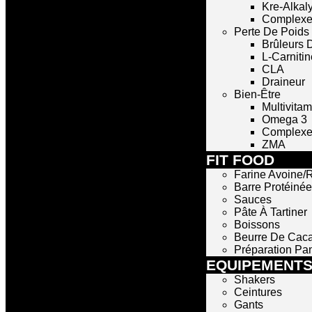
Kre-Alkal
Complexe
Perte De Poids
Brûleurs 
L-Carnitin
CLA
Draineur
Bien-Être
Multivita
Omega 3
Complexe 
ZMA
FIT FOOD
Farine Avoine/R
Barre Protéinée
Sauces
Pâte À Tartiner
Boissons
Beurre De Cac
Préparation Pa
EQUIPEMENT
Shakers
Ceintures
Gants