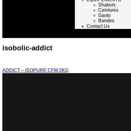
Shakers
Ceintures
Gants
Bandes
Contact Us
isobolic-addict
ADDICT – ISOPURE CFM 2KG