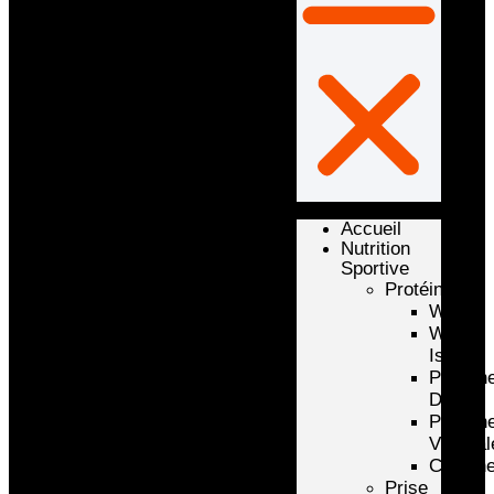
Accueil
Nutrition
Sportive
Protéines
Whey
Whey
Isolate
Protéin
D’oeuf
Protéin
Végétal
Caséin
Prise