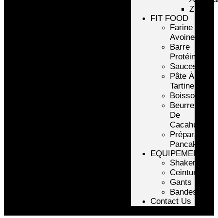
ZMA
FIT FOOD
Farine
Avoine/Riz
Barre
Protéinée
Sauces
Pâte À
Tartiner
Boissons
Beurre
De
Cacahuète
Préparation
Pancake
EQUIPEMENTS
Shakers
Ceintures
Gants
Bandes
Contact Us