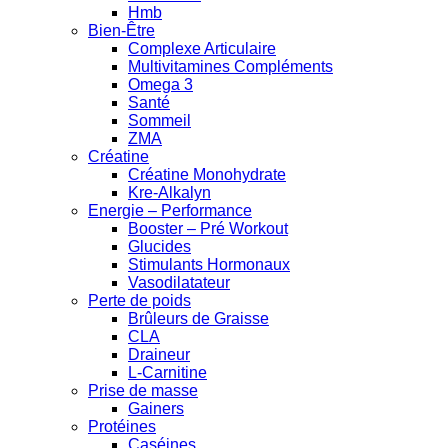
Hmb
Bien-Être
Complexe Articulaire
Multivitamines Compléments
Omega 3
Santé
Sommeil
ZMA
Créatine
Créatine Monohydrate
Kre-Alkalyn
Energie – Performance
Booster – Pré Workout
Glucides
Stimulants Hormonaux
Vasodilatateur
Perte de poids
Brûleurs de Graisse
CLA
Draineur
L-Carnitine
Prise de masse
Gainers
Protéines
Caséines