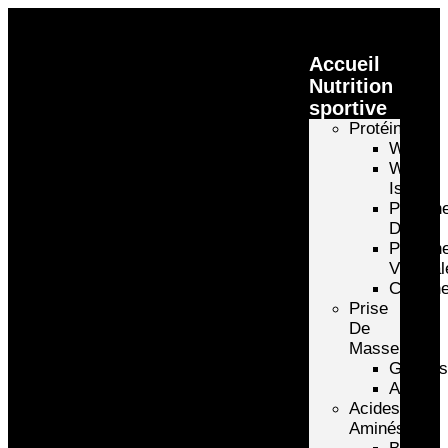
Accueil
Nutrition
sportive
Protéines
Whey
Whey
Isolate
Protéin
D’oeuf
Protéin
Végétal
Caséin
Prise
De
Masse
Gainer
Autre
Acides
Aminés