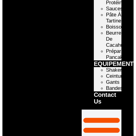
Protéinée
Sauces
Pâte À
Tartiner
Boissons
Beurre
De
Cacahuète
Préparation
Pancake
EQUIPEMENT
Shakers
Ceintures
Gants
Bandes
Contact
Us