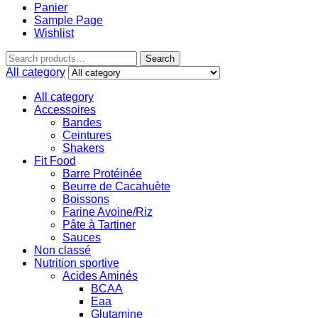
Panier
Sample Page
Wishlist
Search
All category
All category
Accessoires
Bandes
Ceintures
Shakers
Fit Food
Barre Protéinée
Beurre de Cacahuète
Boissons
Farine Avoine/Riz
Pâte à Tartiner
Sauces
Non classé
Nutrition sportive
Acides Aminés
BCAA
Eaa
Glutamine