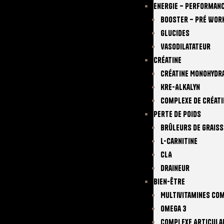
Energie – Performan
Booster – Pré Wor
Glucides
Vasodilatateur
Créatine
Créatine Monohydr
Kre-Alkalyn
Complexe De Créati
Perte De Poids
Brûleurs De Graiss
L-Carnitine
CLA
Draineur
Bien-Être
Multivitamines Co
Omega 3
Complexe Articula