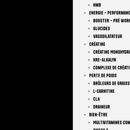
Hmb
Energie – Performan
Booster – Pré Wor
Glucides
Vasodilatateur
Créatine
Créatine Monohydr
Kre-Alkalyn
Complexe De Créati
Perte De Poids
Brûleurs De Graiss
L-Carnitine
CLA
Draineur
Bien-Être
Multivitamines Co