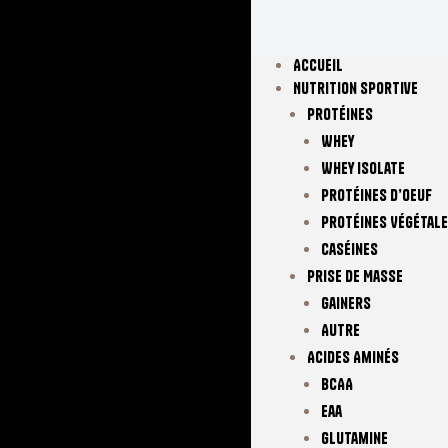
Accueil
Nutrition Sportive
Protéines
Whey
Whey Isolate
Protéines D’oeuf
Protéines Végétal
Caséines
Prise De Masse
Gainers
Autre
Acides Aminés
BCAA
Eaa
Glutamine