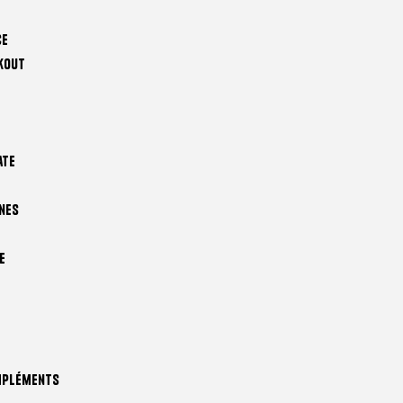
ce
kout
ate
nes
e
mpléments