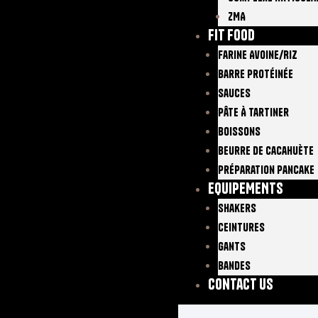
ZMA
FIT FOOD
Farine Avoine/Riz
Barre Protéinée
Sauces
Pâte À Tartiner
Boissons
Beurre De Cacahuète
Préparation Pancake
EQUIPEMENTS
Shakers
Ceintures
Gants
Bandes
Contact Us