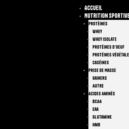
Accueil
Nutrition sportiv
Protéines
Whey
Whey Isolate
Protéines D’oeuf
Protéines Végétal
Caséines
Prise De Masse
Gainers
Autre
Acides Aminés
BCAA
Eaa
Glutamine
Hmb