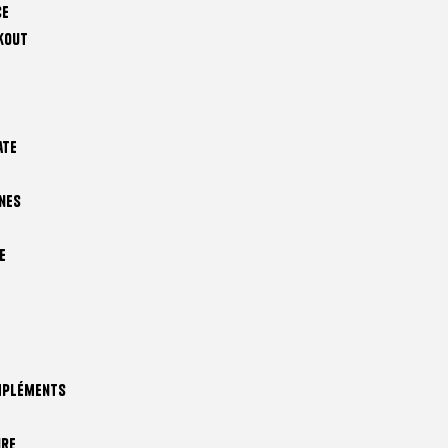
ce
kout
ate
nes
e
mpléments
ire