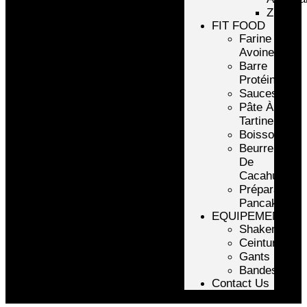
ZMA
FIT FOOD
Farine
Avoine/Riz
Barre
Protéinée
Sauces
Pâte À
Tartiner
Boissons
Beurre
De
Cacahuète
Préparation
Pancake
EQUIPEMENTS
Shakers
Ceintures
Gants
Bandes
Contact Us