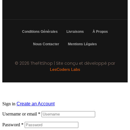
Conditions Générales
Livraisons
À Propos
Nous Contacter
Mentions Légales
© 2026 TheFitShop | Site conçu et développé par
LesCoders Labs
Sign in
Create an Account
Username or email
*
Password
*