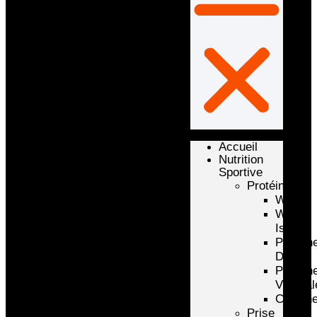
Accueil
Nutrition
Sportive
Protéines
Whey
Whey
Isolate
Protéin
D’oeuf
Protéin
Végétal
Caséin
Prise