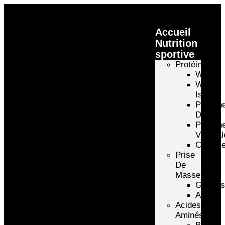
Accueil
Nutrition
sportive
Protéines
Whey
Whey
Isolate
Protéin
D’oeuf
Protéin
Végétal
Caséin
Prise
De
Masse
Gainer
Autre
Acides
Aminés