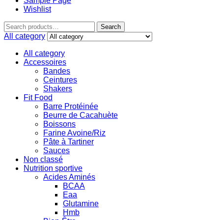
Sample Page
Wishlist
Search
All category
All category
Accessoires
Bandes
Ceintures
Shakers
Fit Food
Barre Protéinée
Beurre de Cacahuète
Boissons
Farine Avoine/Riz
Pâte à Tartiner
Sauces
Non classé
Nutrition sportive
Acides Aminés
BCAA
Eaa
Glutamine
Hmb