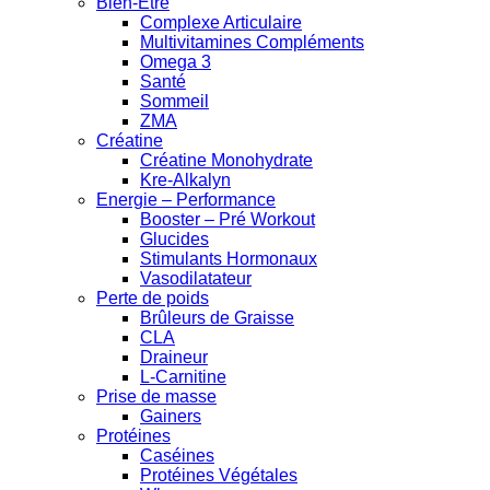
Bien-Être
Complexe Articulaire
Multivitamines Compléments
Omega 3
Santé
Sommeil
ZMA
Créatine
Créatine Monohydrate
Kre-Alkalyn
Energie – Performance
Booster – Pré Workout
Glucides
Stimulants Hormonaux
Vasodilatateur
Perte de poids
Brûleurs de Graisse
CLA
Draineur
L-Carnitine
Prise de masse
Gainers
Protéines
Caséines
Protéines Végétales