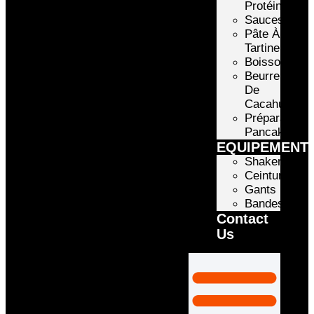
Protéinée
Sauces
Pâte À
Tartiner
Boissons
Beurre
De
Cacahuète
Préparation
Pancake
EQUIPEMENT
Shakers
Ceintures
Gants
Bandes
Contact
Us