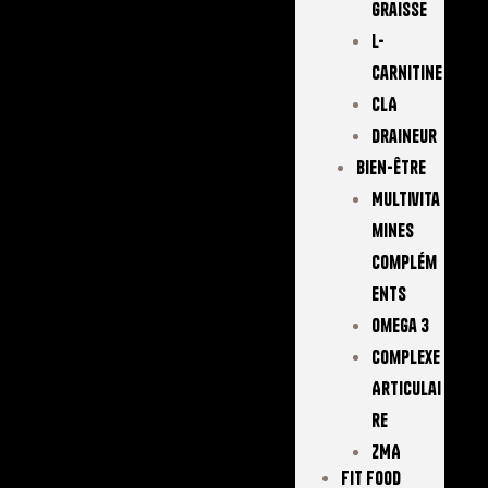
Graisse
L-
Carnitine
CLA
Draineur
Bien-Être
Multivita
Mines
Complém
Ents
Omega 3
Complexe
Articulai
Re
ZMA
FIT FOOD