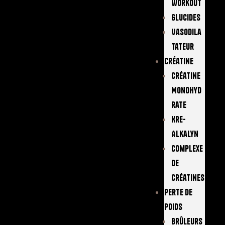
Workout
Glucides
Vasodila
Tateur
Créatine
Créatine
Monohyd
Rate
Kre-
Alkalyn
Complexe
De
Créatines
Perte De
Poids
Brûleurs