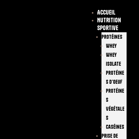
Accueil
Nutrition
sportive
Protéines
Whey
Whey
Isolate
Protéine
S D’oeuf
Protéine
S
Végétale
S
Caséines
Prise De