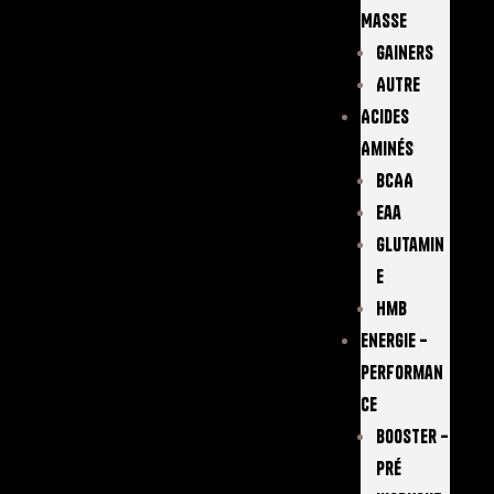
Masse
Gainers
Autre
Acides
Aminés
BCAA
Eaa
Glutamin
E
Hmb
Energie –
Performan
Ce
Booster –
Pré