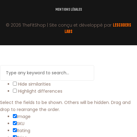
Mentions Légales
© 2026 TheFitShop | Site conçu et développé par
LesCoders
Labs
Hide similarities
Highlight differences
Select the fields to be shown. Others will be hidden. Drag and
drop to rearrange the order.
Image
SKU
Rating