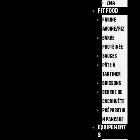
ZMA
FIT FOOD
Farine
Avoine/Riz
Barre
Protéinée
Sauces
Pâte À
Tartiner
Boissons
Beurre De
Cacahuète
Préparatio
N Pancake
EQUIPEMENT
S