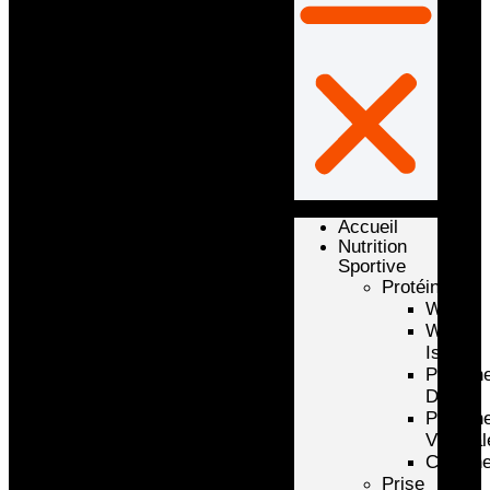
Accueil
Nutrition
Sportive
Protéines
Whey
Whey
Isolate
Protéin
D’oeuf
Protéin
Végétal
Caséin
Prise