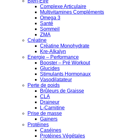
Bien-Être
Complexe Articulaire
Multivitamines Compléments
Omega 3
Santé
Sommeil
ZMA
Créatine
Créatine Monohydrate
Kre-Alkalyn
Energie – Performance
Booster – Pré Workout
Glucides
Stimulants Hormonaux
Vasodilatateur
Perte de poids
Brûleurs de Graisse
CLA
Draineur
L-Carnitine
Prise de masse
Gainers
Protéines
Caséines
Protéines Végétales