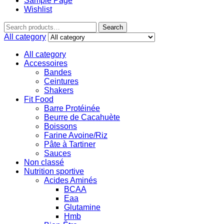
Sample Page
Wishlist
Search
All category
All category
Accessoires
Bandes
Ceintures
Shakers
Fit Food
Barre Protéinée
Beurre de Cacahuète
Boissons
Farine Avoine/Riz
Pâte à Tartiner
Sauces
Non classé
Nutrition sportive
Acides Aminés
BCAA
Eaa
Glutamine
Hmb