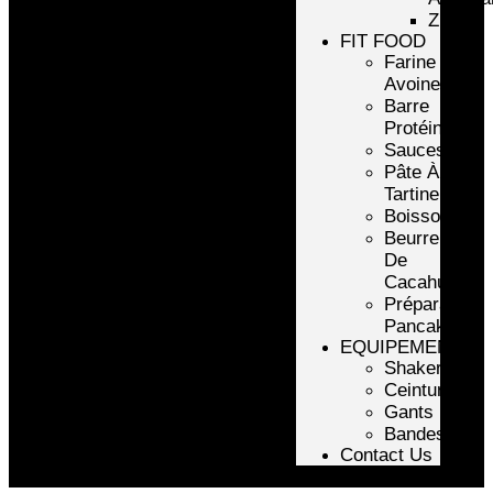
ZMA
FIT FOOD
Farine
Avoine/Riz
Barre
Protéinée
Sauces
Pâte À
Tartiner
Boissons
Beurre
De
Cacahuète
Préparation
Pancake
EQUIPEMENTS
Shakers
Ceintures
Gants
Bandes
Contact Us