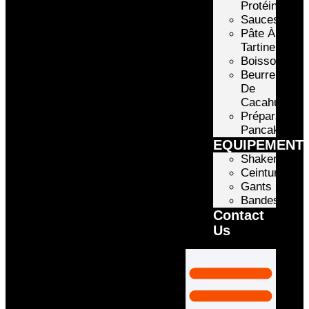
Protéinée
Sauces
Pâte À
Tartiner
Boissons
Beurre
De
Cacahuète
Préparation
Pancake
EQUIPEMENT
Shakers
Ceintures
Gants
Bandes
Contact
Us