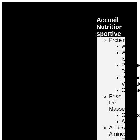
Accueil
Nutrition
sportive
Protéines
Whey
Whey
Isolate
Protéin
D’oeuf
Protéin
Végétal
Caséin
Prise
De
Masse
Gainer
Autre
Acides
Aminés