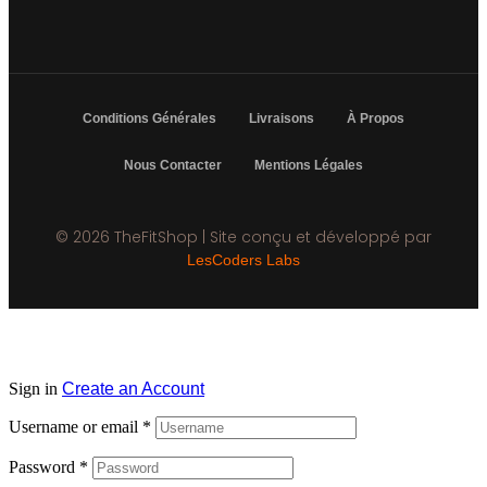
Conditions Générales
Livraisons
À Propos
Nous Contacter
Mentions Légales
© 2026 TheFitShop | Site conçu et développé par
LesCoders Labs
Sign in
Create an Account
Username or email
*
Password
*