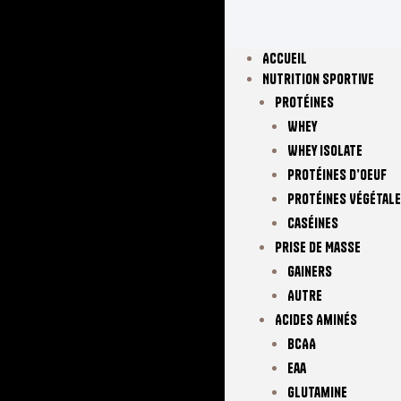
Accueil
Nutrition Sportive
Protéines
Whey
Whey Isolate
Protéines D’oeuf
Protéines Végétal
Caséines
Prise De Masse
Gainers
Autre
Acides Aminés
BCAA
Eaa
Glutamine