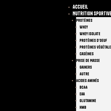
Accueil
Nutrition sportiv
Protéines
Whey
Whey Isolate
Protéines D’oeuf
Protéines Végétal
Caséines
Prise De Masse
Gainers
Autre
Acides Aminés
BCAA
Eaa
Glutamine
Hmb