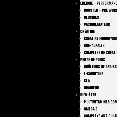
Energie – Performan
Booster – Pré Wor
Glucides
Vasodilatateur
Créatine
Créatine Monohydr
Kre-Alkalyn
Complexe De Créati
Perte De Poids
Brûleurs De Graiss
L-Carnitine
CLA
Draineur
Bien-Être
Multivitamines Co
Omega 3
Complexe Articula