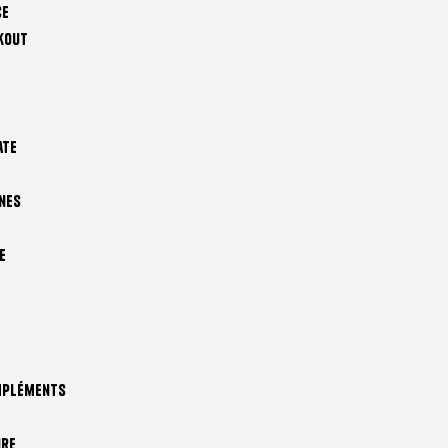
ce
kout
ate
nes
e
mpléments
ire