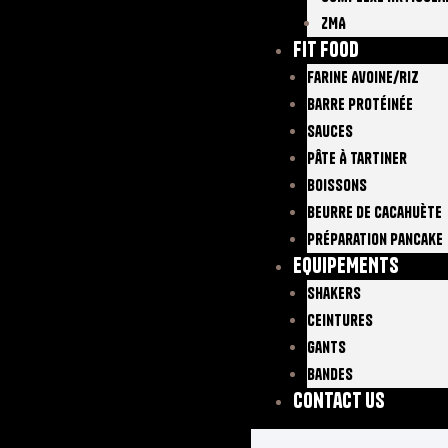
ZMA
FIT FOOD
Farine Avoine/Riz
Barre Protéinée
Sauces
Pâte À Tartiner
Boissons
Beurre De Cacahuète
Préparation Pancake
EQUIPEMENTS
Shakers
Ceintures
Gants
Bandes
Contact Us