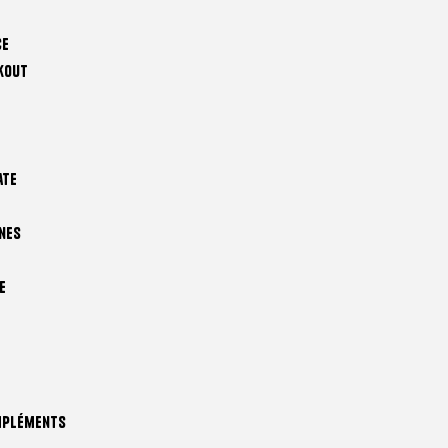
ce
kout
ate
nes
e
mpléments