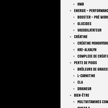
Hmb
Energie – Performan
Booster – Pré Wor
Glucides
Vasodilatateur
Créatine
Créatine Monohydr
Kre-Alkalyn
Complexe De Créati
Perte De Poids
Brûleurs De Graiss
L-Carnitine
CLA
Draineur
Bien-Être
Multivitamines Co