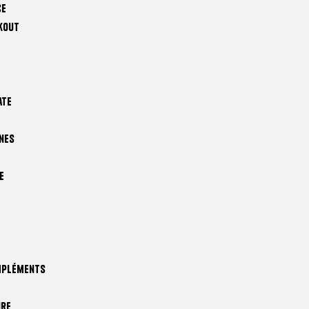
ce
kout
ate
nes
e
mpléments
ire