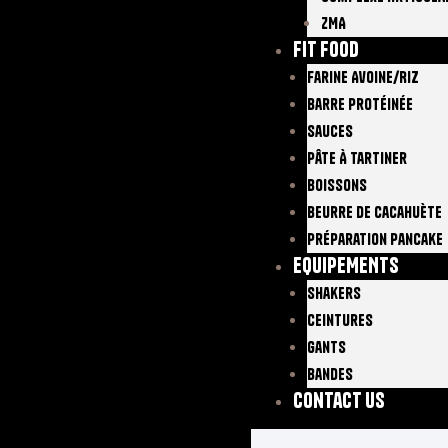
ZMA
FIT FOOD
Farine Avoine/Riz
Barre Protéinée
Sauces
Pâte À Tartiner
Boissons
Beurre De Cacahuète
Préparation Pancake
EQUIPEMENTS
Shakers
Ceintures
Gants
Bandes
Contact Us