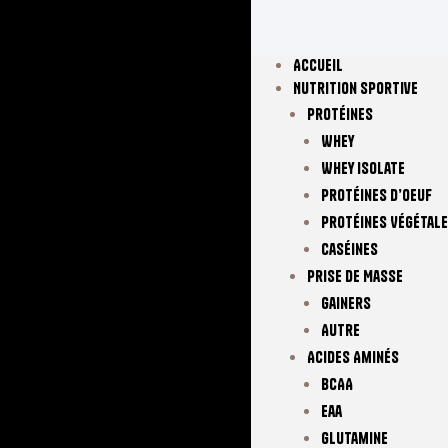
Accueil
Nutrition Sportive
Protéines
Whey
Whey Isolate
Protéines D’oeuf
Protéines Végétal
Caséines
Prise De Masse
Gainers
Autre
Acides Aminés
BCAA
Eaa
Glutamine