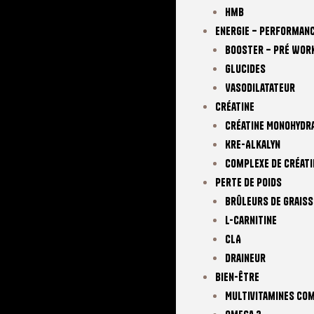
Hmb
Energie – Performan
Booster – Pré Wor
Glucides
Vasodilatateur
Créatine
Créatine Monohydr
Kre-Alkalyn
Complexe De Créati
Perte De Poids
Brûleurs De Graiss
L-Carnitine
CLA
Draineur
Bien-Être
Multivitamines Co