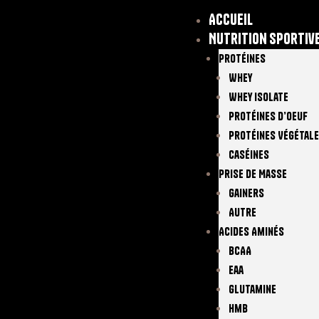
Accueil
Nutrition sportiv
Protéines
Whey
Whey Isolate
Protéines D’oeuf
Protéines Végétal
Caséines
Prise De Masse
Gainers
Autre
Acides Aminés
BCAA
Eaa
Glutamine
Hmb