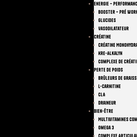
Energie – Performan
Booster – Pré Wor
Glucides
Vasodilatateur
Créatine
Créatine Monohydr
Kre-Alkalyn
Complexe De Créati
Perte De Poids
Brûleurs De Graiss
L-Carnitine
CLA
Draineur
Bien-Être
Multivitamines Co
Omega 3
Complexe Articula