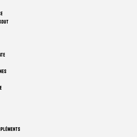
ce
kout
ate
nes
e
mpléments