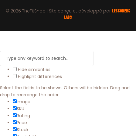
© 2026 TheFitShop | Site conçu et développé par
LesCoders
Labs
Hide similarities
Highlight differences
Select the fields to be shown. Others will be hidden. Drag and
drop to rearrange the order.
Image
SKU
Rating
Price
Stock