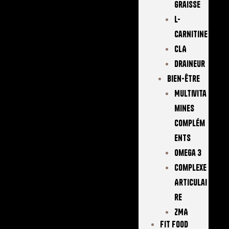
Graisse
L-
Carnitine
CLA
Draineur
Bien-Être
Multivita
Mines
Complém
Ents
Omega 3
Complexe
Articulai
Re
ZMA
FIT FOOD