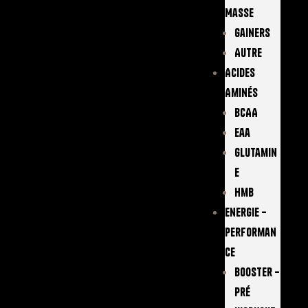
Masse
Gainers
Autre
Acides
Aminés
BCAA
Eaa
Glutamin
E
Hmb
Energie –
Performan
Ce
Booster –
Pré