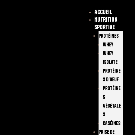
Accueil
Nutrition
sportive
Protéines
Whey
Whey
Isolate
Protéine
S D’oeuf
Protéine
S
Végétale
S
Caséines
Prise De