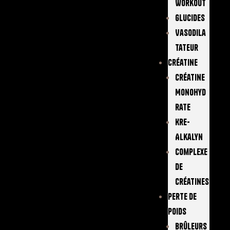
Workout
Glucides
Vasodila
Tateur
Créatine
Créatine
Monohyd
Rate
Kre-
Alkalyn
Complexe
De
Créatines
Perte De
Poids
Brûleurs