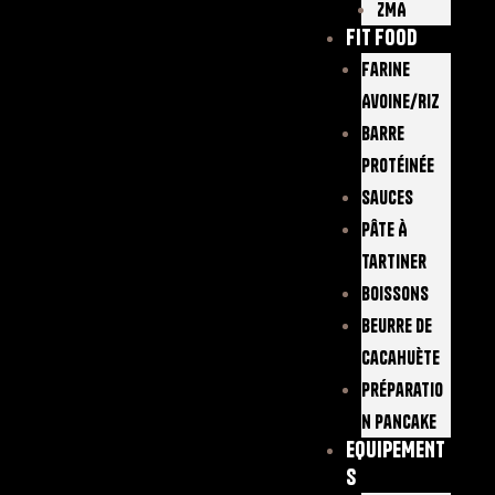
ZMA
FIT FOOD
Farine
Avoine/Riz
Barre
Protéinée
Sauces
Pâte À
Tartiner
Boissons
Beurre De
Cacahuète
Préparatio
N Pancake
EQUIPEMENT
S