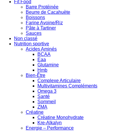
Fit Food
Barre Protéinée
Beurre de Cacahuète
Boissons
Farine Avoine/Riz
Pâte à Tartiner
Sauces
Non classé
Nutrition sportive
Acides Aminés
BCAA
Eaa
Glutamine
Hmb
Bien-Être
Complexe Articulaire
Multivitamines Compléments
Omega 3
Santé
Sommeil
ZMA
Créatine
Créatine Monohydrate
Kre-Alkalyn
Energie – Performance