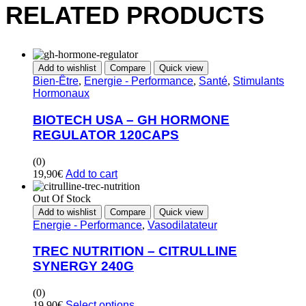
RELATED PRODUCTS
Add to wishlist
Compare
Quick view
Bien-Être
,
Energie - Performance
,
Santé
,
Stimulants
Hormonaux
BIOTECH USA – GH HORMONE
REGULATOR 120CAPS
(0)
19,90
€
Add to cart
Out Of Stock
Add to wishlist
Compare
Quick view
Energie - Performance
,
Vasodilatateur
TREC NUTRITION – CITRULLINE
SYNERGY 240G
(0)
19,90
€
Select options