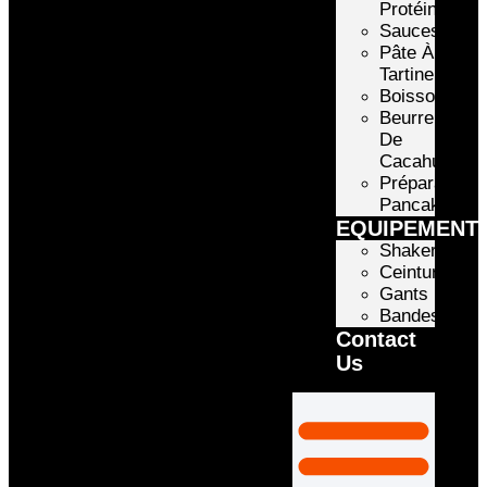
Protéinée
Sauces
Pâte À
Tartiner
Boissons
Beurre
De
Cacahuète
Préparation
Pancake
EQUIPEMENT
Shakers
Ceintures
Gants
Bandes
Contact
Us