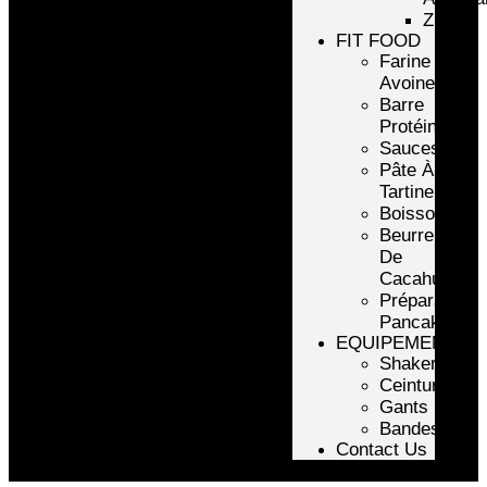
ZMA
FIT FOOD
Farine
Avoine/Riz
Barre
Protéinée
Sauces
Pâte À
Tartiner
Boissons
Beurre
De
Cacahuète
Préparation
Pancake
EQUIPEMENTS
Shakers
Ceintures
Gants
Bandes
Contact Us