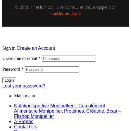
© 2026 TheFitShop | Site conçu et développé par
LesCoders Labs
Sign in
Create an Account
Username or email
*
Password
*
Login
Lost your password?
Main menu
Nutrition sportive Montpellier – Complément
Alimentaire Montpellier, Protéines, Créatine, Bcaa –
Fitshop Montpellier
À Propos
Contact Us