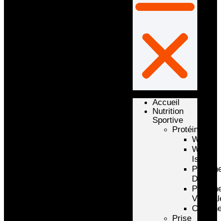
Accueil
Nutrition
Sportive
Protéines
Whey
Whey
Isolate
Protéin
D’oeuf
Protéin
Végétal
Caséin
Prise