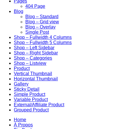
Pages
404 Page
Blog
Blog – Standard
Blog – Grid view
Blog – Overlay
Single Post
Shop – Fullwidth 4 Columns
Shop – Fullwidth 5 Columns
Shop – Left Sidebar
Shop – Right Sidebar
Shop – Categories
Shop – Listview
Product
Vertical Thumbnail
Horizontal Thumbnail
Gallery
Sticky Detail
Simple Product
Variable Product
External/Affiliate Product
Grouped Product
Home
À Propos