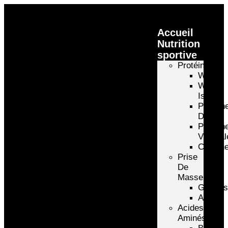
Accueil
Nutrition
sportive
Protéines
Whey
Whey
Isolate
Protéin
D’oeuf
Protéin
Végétal
Caséin
Prise
De
Masse
Gainer
Autre
Acides
Aminés