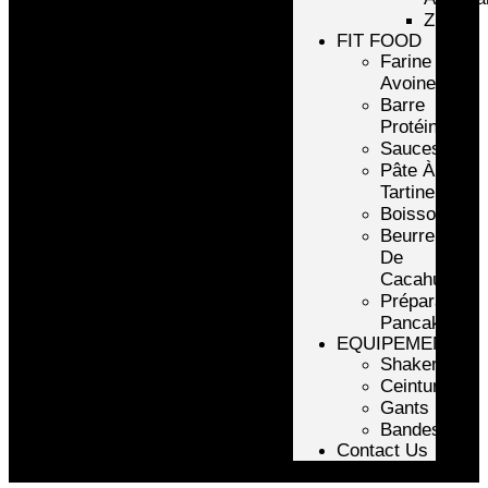
ZMA
FIT FOOD
Farine
Avoine/Riz
Barre
Protéinée
Sauces
Pâte À
Tartiner
Boissons
Beurre
De
Cacahuète
Préparation
Pancake
EQUIPEMENTS
Shakers
Ceintures
Gants
Bandes
Contact Us