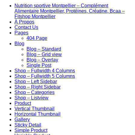
Nutrition sportive Montpellier – Complément
Alimentaire Montpellier, Protéines, Créatine, Bcaa –
Fitshop Montpellier
À Propos
Contact Us
Pages
404 Page
Blog
Blog – Standard
Blog – Grid view
Blog – Overlay
Single Post
Shop – Fullwidth 4 Columns
Shop – Fullwidth 5 Columns
Shop – Left Sidebar
Shop – Right Sidebar
Shop – Categories
Shop – Listview
Product
Vertical Thumbnail
Horizontal Thumbnail
Gallery
Sticky Detail
Simple Product