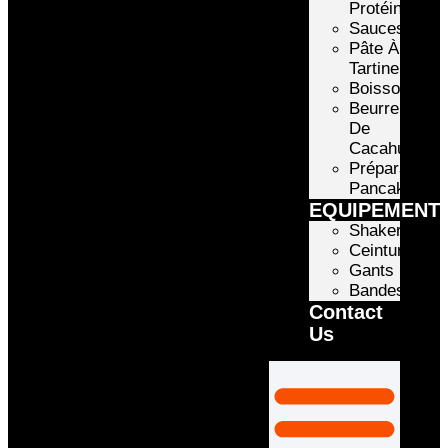
Protéinée
Sauces
Pâte À
Tartiner
Boissons
Beurre
De
Cacahuète
Préparation
Pancake
EQUIPEMENT
Shakers
Ceintures
Gants
Bandes
Contact
Us