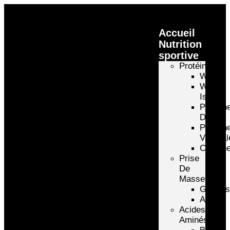
Accueil
Nutrition
sportive
Protéines
Whey
Whey
Isolate
Protéin
D’oeuf
Protéin
Végétal
Caséin
Prise
De
Masse
Gainer
Autre
Acides
Aminés