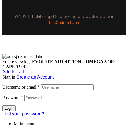
© 2026 TheFitShop | Site conçu et développé par
LesCoders Labs
You're viewing:
EVOLITE NUTRITION – OMEGA 3 100
CAPS
9,90
€
Add to cart
Sign in
Create an Account
Username or email
*
Password
*
Login
Lost your password?
Main menu