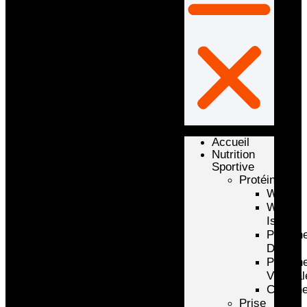
Accueil
Nutrition
Sportive
Protéines
Whey
Whey
Isolate
Protéin
D’oeuf
Protéin
Végétal
Caséin
Prise