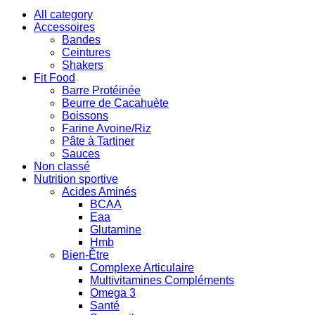
All category
Accessoires
Bandes
Ceintures
Shakers
Fit Food
Barre Protéinée
Beurre de Cacahuète
Boissons
Farine Avoine/Riz
Pâte à Tartiner
Sauces
Non classé
Nutrition sportive
Acides Aminés
BCAA
Eaa
Glutamine
Hmb
Bien-Être
Complexe Articulaire
Multivitamines Compléments
Omega 3
Santé