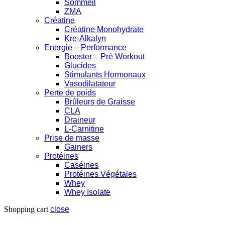
Sommeil
ZMA
Créatine
Créatine Monohydrate
Kre-Alkalyn
Energie – Performance
Booster – Pré Workout
Glucides
Stimulants Hormonaux
Vasodilatateur
Perte de poids
Brûleurs de Graisse
CLA
Draineur
L-Carnitine
Prise de masse
Gainers
Protéines
Caséines
Protéines Végétales
Whey
Whey Isolate
Shopping cart
close