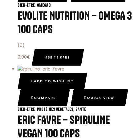
,
Bien-Être
Omega 3
EVOLITE NUTRITION – OMEGA 3
100 CAPS
(0)
9,90
€
ADD TO CART
ADD TO WISHLIST
COMPARE
QUICK VIEW
,
,
Bien-Être
Protéines Végétales
Santé
ERIC FAVRE – SPIRULINE
VEGAN 100 CAPS