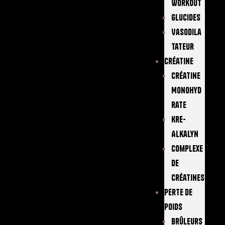
Workout
Glucides
Vasodila
Tateur
Créatine
Créatine
Monohyd
Rate
Kre-
Alkalyn
Complexe
De
Créatines
Perte De
Poids
Brûleurs