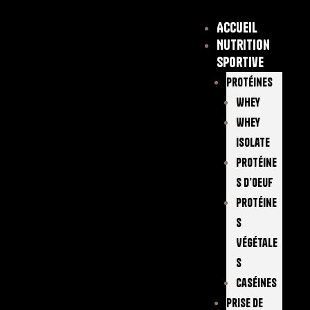
Accueil
Nutrition
sportive
Protéines
Whey
Whey
Isolate
Protéine
S D’oeuf
Protéine
S
Végétale
S
Caséines
Prise De