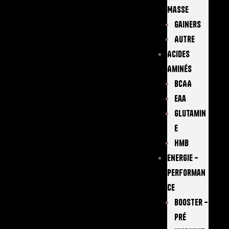
Masse
Gainers
Autre
Acides
Aminés
BCAA
Eaa
Glutamin
E
Hmb
Energie –
Performan
Ce
Booster –
Pré