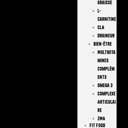
Graisse
L-
Carnitine
CLA
Draineur
Bien-Être
Multivita
Mines
Complém
Ents
Omega 3
Complexe
Articulai
Re
ZMA
FIT FOOD