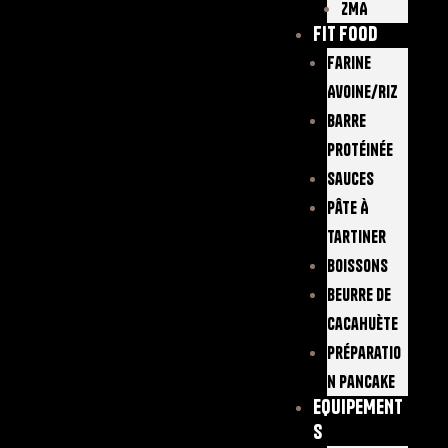
ZMA
FIT FOOD
Farine
Avoine/Riz
Barre
Protéinée
Sauces
Pâte À
Tartiner
Boissons
Beurre De
Cacahuète
Préparatio
N Pancake
EQUIPEMENT
S