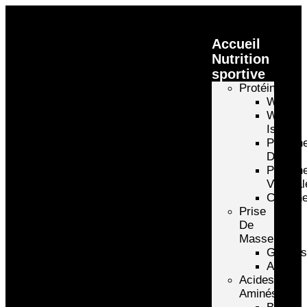
Accueil
Nutrition
sportive
Protéines
Whey
Whey
Isolate
Protéin
D’oeuf
Protéin
Végétal
Caséin
Prise
De
Masse
Gainer
Autre
Acides
Aminés