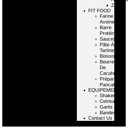
ZMA
FIT FOOD
Farine
Avoine/Riz
Barre
Protéinée
Sauces
Pâte À
Tartiner
Boissons
Beurre
De
Cacahuète
Préparation
Pancake
EQUIPEMENTS
Shakers
Ceintures
Gants
Bandes
Contact Us