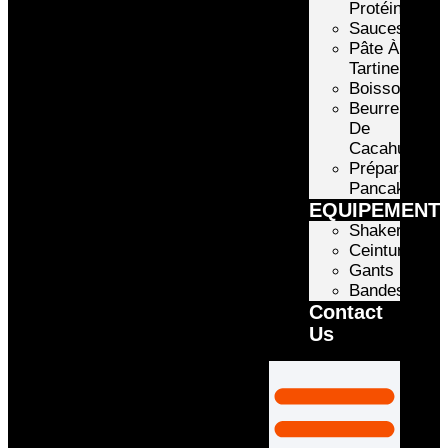
Protéinée
Sauces
Pâte À
Tartiner
Boissons
Beurre
De
Cacahuète
Préparation
Pancake
EQUIPEMENT
Shakers
Ceintures
Gants
Bandes
Contact
Us