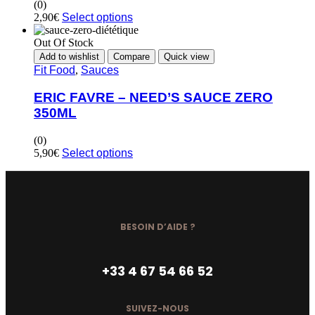
(0)
2,90
€
Select options
Out Of Stock
Add to wishlist
Compare
Quick view
Fit Food
,
Sauces
ERIC FAVRE – NEED’S SAUCE ZERO
350ML
(0)
5,90
€
Select options
BESOIN D’AIDE ?
+33 4 67 54 66 52
SUIVEZ-NOUS