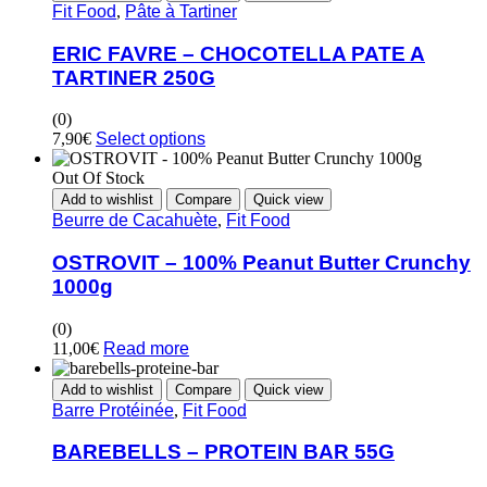
Fit Food
,
Pâte à Tartiner
ERIC FAVRE – CHOCOTELLA PATE A
TARTINER 250G
(0)
7,90
€
Select options
Out Of Stock
Add to wishlist
Compare
Quick view
Beurre de Cacahuète
,
Fit Food
OSTROVIT – 100% Peanut Butter Crunchy
1000g
(0)
11,00
€
Read more
Add to wishlist
Compare
Quick view
Barre Protéinée
,
Fit Food
BAREBELLS – PROTEIN BAR 55G