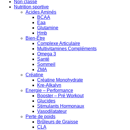
Non classé
Nutrition sportive
Acides Aminés
BCAA
Eaa
Glutamine
Hmb
Bien-Être
Complexe Articulaire
Multivitamines Compléments
Omega 3
Santé
Sommeil
ZMA
Créatine
Créatine Monohydrate
Kre-Alkalyn
Energie – Performance
Booster – Pré Workout
Glucides
Stimulants Hormonaux
Vasodilatateur
Perte de poids
Brûleurs de Graisse
CLA