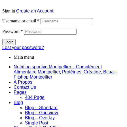
Sign in
Create an Account
Username or email
*
Password
*
Login
Lost your password?
Main menu
Nutrition sportive Montpellier – Complément
Alimentaire Montpellier, Protéines, Créatine, Bcaa –
Fitshop Montpellier
À Propos
Contact Us
Pages
404 Page
Blog
Blog – Standard
Blog – Grid view
Blog – Overlay
Single Post