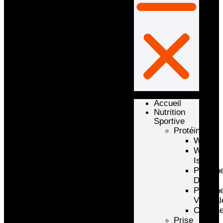
Accueil
Nutrition
Sportive
Protéines
Whey
Whey
Isolate
Protéin
D’oeuf
Protéin
Végétal
Caséin
Prise