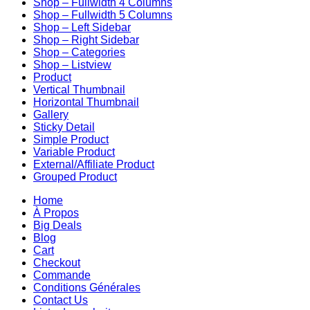
Shop – Fullwidth 4 Columns
Shop – Fullwidth 5 Columns
Shop – Left Sidebar
Shop – Right Sidebar
Shop – Categories
Shop – Listview
Product
Vertical Thumbnail
Horizontal Thumbnail
Gallery
Sticky Detail
Simple Product
Variable Product
External/Affiliate Product
Grouped Product
Home
À Propos
Big Deals
Blog
Cart
Checkout
Commande
Conditions Générales
Contact Us