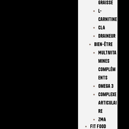
Graisse
L-
Carnitine
CLA
Draineur
Bien-Être
Multivita
Mines
Complém
Ents
Omega 3
Complexe
Articulai
Re
ZMA
FIT FOOD