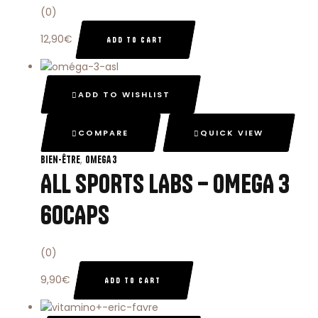
(0)
12,90
€
ADD TO CART
ADD TO WISHLIST
COMPARE
QUICK VIEW
,
Bien-Être
Omega 3
ALL SPORTS LABS – OMEGA 3
60CAPS
(0)
9,90
€
ADD TO CART