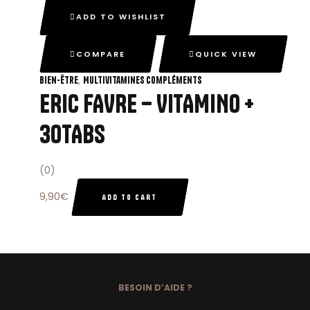
ADD TO WISHLIST
COMPARE
QUICK VIEW
,
Bien-Être
Multivitamines Compléments
ERIC FAVRE – VITAMINO +
30TABS
(0)
9,90
€
ADD TO CART
BESOIN D’AIDE ?