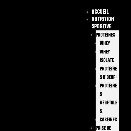
Accueil
Nutrition
sportive
Protéines
Whey
Whey
Isolate
Protéine
S D’oeuf
Protéine
S
Végétale
S
Caséines
Prise De