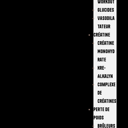
Workout
Glucides
Vasodila
Tateur
Créatine
Créatine
Monohyd
Rate
Kre-
Alkalyn
Complexe
De
Créatines
Perte De
Poids
Brûleurs