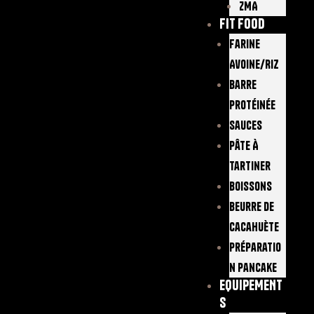
ZMA
FIT FOOD
Farine
Avoine/Riz
Barre
Protéinée
Sauces
Pâte À
Tartiner
Boissons
Beurre De
Cacahuète
Préparatio
N Pancake
EQUIPEMENT
S