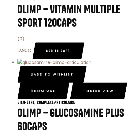
Olimp – Vitamin Multiple
Sport 120CAPS
(0)
12,90
€
ADD TO CART
ADD TO WISHLIST
COMPARE
QUICK VIEW
,
Bien-Être
Complexe Articulaire
OLIMP – GLUCOSAMINE PLUS
60CAPS