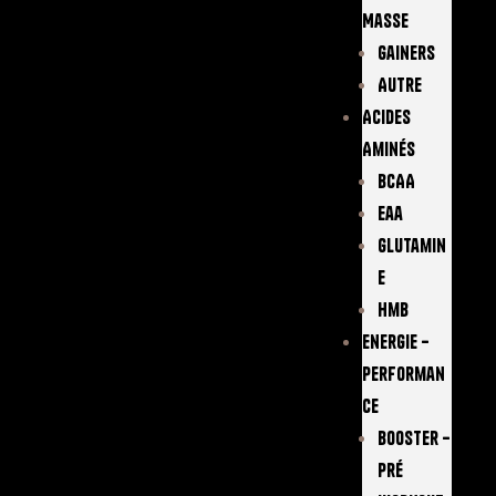
Masse
Gainers
Autre
Acides
Aminés
BCAA
Eaa
Glutamin
E
Hmb
Energie –
Performan
Ce
Booster –
Pré