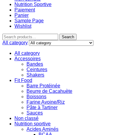
Nutrition Sportive
Paiement
Panier
Sample Page
Wishlist
Search
All category
All category
Accessoires
Bandes
Ceintures
Shakers
Fit Food
Barre Protéinée
Beurre de Cacahuète
Boissons
Farine Avoine/Riz
Pâte à Tartiner
Sauces
Non classé
Nutrition sportive
Acides Aminés
BCAA