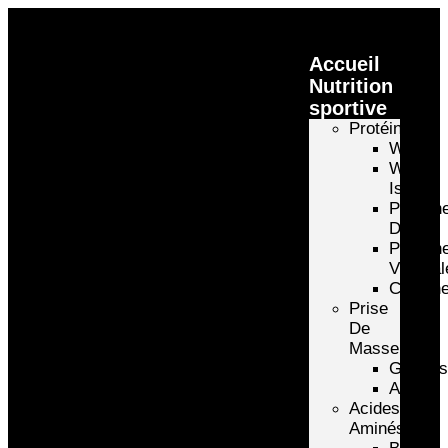
Accueil
Nutrition
sportive
Protéines
Whey
Whey
Isolate
Protéin
D’oeuf
Protéin
Végétal
Caséin
Prise
De
Masse
Gainer
Autre
Acides
Aminés