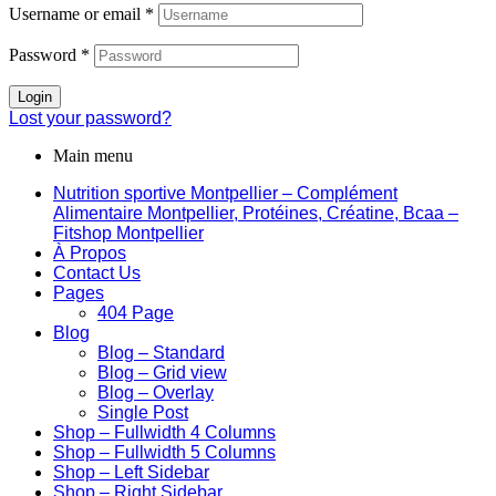
Username or email
*
Password
*
Login
Lost your password?
Main menu
Nutrition sportive Montpellier – Complément
Alimentaire Montpellier, Protéines, Créatine, Bcaa –
Fitshop Montpellier
À Propos
Contact Us
Pages
404 Page
Blog
Blog – Standard
Blog – Grid view
Blog – Overlay
Single Post
Shop – Fullwidth 4 Columns
Shop – Fullwidth 5 Columns
Shop – Left Sidebar
Shop – Right Sidebar