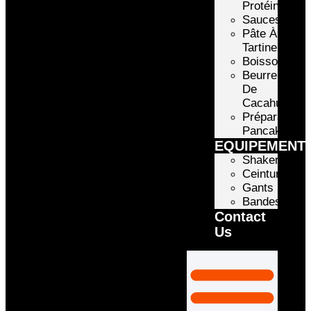
Protéinée
Sauces
Pâte À
Tartiner
Boissons
Beurre
De
Cacahuète
Préparation
Pancake
EQUIPEMENT
Shakers
Ceintures
Gants
Bandes
Contact
Us