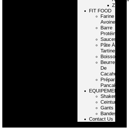
ZMA
FIT FOOD
Farine
Avoine/Riz
Barre
Protéinée
Sauces
Pâte À
Tartiner
Boissons
Beurre
De
Cacahuète
Préparation
Pancake
EQUIPEMENTS
Shakers
Ceintures
Gants
Bandes
Contact Us