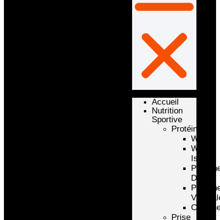
Accueil
Nutrition
Sportive
Protéines
Whey
Whey
Isolate
Protéin
D’oeuf
Protéin
Végétal
Caséin
Prise