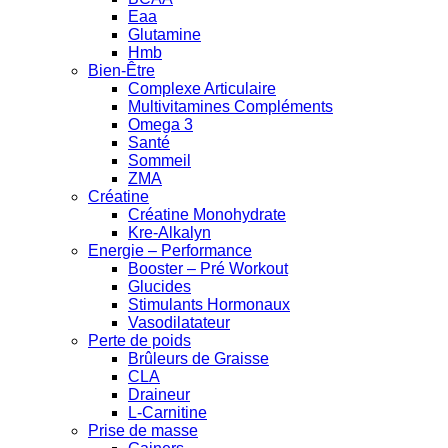
Eaa
Glutamine
Hmb
Bien-Être
Complexe Articulaire
Multivitamines Compléments
Omega 3
Santé
Sommeil
ZMA
Créatine
Créatine Monohydrate
Kre-Alkalyn
Energie – Performance
Booster – Pré Workout
Glucides
Stimulants Hormonaux
Vasodilatateur
Perte de poids
Brûleurs de Graisse
CLA
Draineur
L-Carnitine
Prise de masse