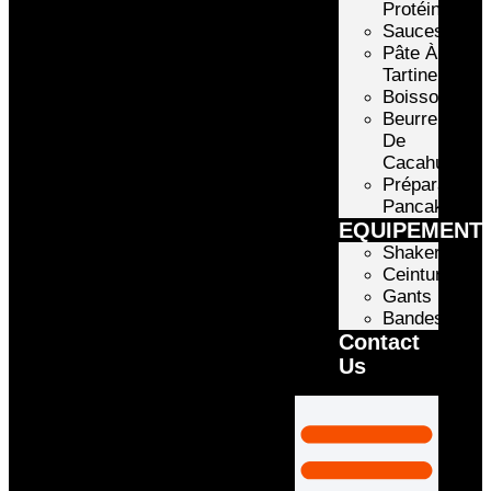
Protéinée
Sauces
Pâte À
Tartiner
Boissons
Beurre
De
Cacahuète
Préparation
Pancake
EQUIPEMENT
Shakers
Ceintures
Gants
Bandes
Contact
Us