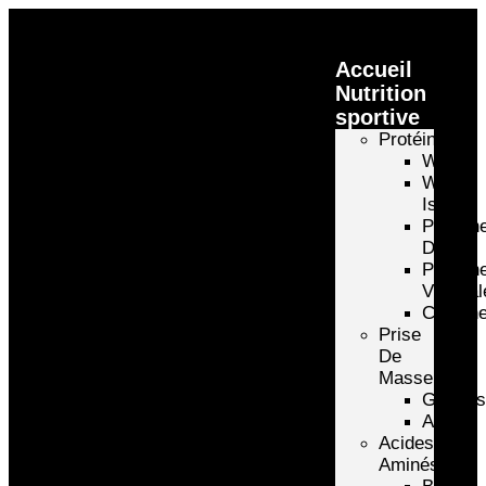
Accueil
Nutrition
sportive
Protéines
Whey
Whey
Isolate
Protéin
D’oeuf
Protéin
Végétal
Caséin
Prise
De
Masse
Gainer
Autre
Acides
Aminés