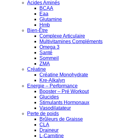
Acides Aminés
BCAA
Eaa
Glutamine
Hmb
Bien-Être
Complexe Articulaire
Multivitamines Compléments
Omega 3
Santé
Sommeil
ZMA
Créatine
Créatine Monohydrate
Kre-Alkalyn
Energie – Performance
Booster – Pré Workout
Glucides
Stimulants Hormonaux
Vasodilatateur
Perte de poids
Brûleurs de Graisse
CLA
Draineur
L-Carnitine