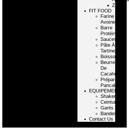
ZMA
FIT FOOD
Farine
Avoine/Riz
Barre
Protéinée
Sauces
Pâte À
Tartiner
Boissons
Beurre
De
Cacahuète
Préparation
Pancake
EQUIPEMENTS
Shakers
Ceintures
Gants
Bandes
Contact Us