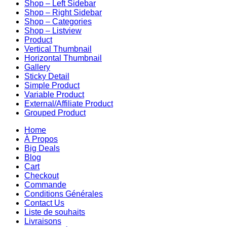
Shop – Left Sidebar
Shop – Right Sidebar
Shop – Categories
Shop – Listview
Product
Vertical Thumbnail
Horizontal Thumbnail
Gallery
Sticky Detail
Simple Product
Variable Product
External/Affiliate Product
Grouped Product
Home
À Propos
Big Deals
Blog
Cart
Checkout
Commande
Conditions Générales
Contact Us
Liste de souhaits
Livraisons