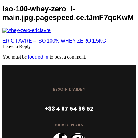
iso-100-whey-zero_l-
main.jpg.pagespeed.ce.tJmF7qcKwM
ERIC FAVRE – ISO 100% WHEY ZERO 1,5KG
Leave a Reply
You must be
logged in
to post a comment.
BESOIN D’AIDE ?
+33 4 67 54 66 52
SUIVEZ-NOUS