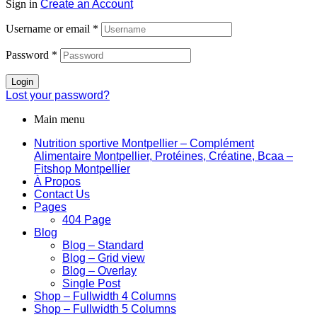
Sign in
Create an Account
Username or email
*
Password
*
Login
Lost your password?
Main menu
Nutrition sportive Montpellier – Complément
Alimentaire Montpellier, Protéines, Créatine, Bcaa –
Fitshop Montpellier
À Propos
Contact Us
Pages
404 Page
Blog
Blog – Standard
Blog – Grid view
Blog – Overlay
Single Post
Shop – Fullwidth 4 Columns
Shop – Fullwidth 5 Columns