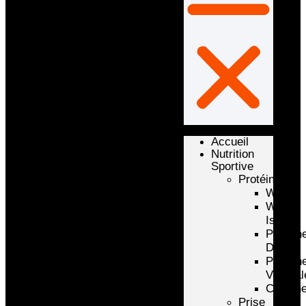
Accueil
Nutrition
Sportive
Protéines
Whey
Whey
Isolate
Protéin
D’oeuf
Protéin
Végétal
Caséin
Prise