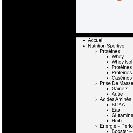
Accueil
Nutrition Sportive
Protéines
Whey
Whey Isol
Protéines
Protéines
Caséines
Prise De Mass
Gainers
Autre
Acides Aminés
BCAA
Eaa
Glutamin
Hmb
Energie – Perf
Booster –