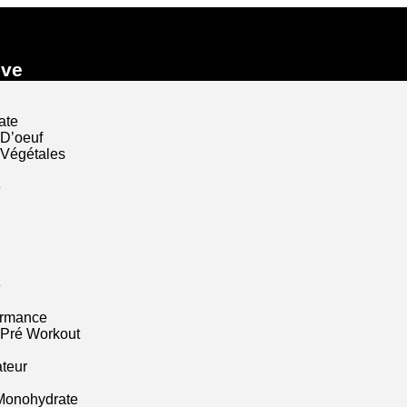
ive
ate
 D’oeuf
 Végétales
e
e
ormance
 Pré Workout
ateur
Monohydrate