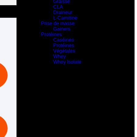
Graisse
CLA
Draineur
L-Carnitine
Prise de masse
Gainers
Protéines
Caséines
Protéines
Végétales
Whey
Whey Isolate