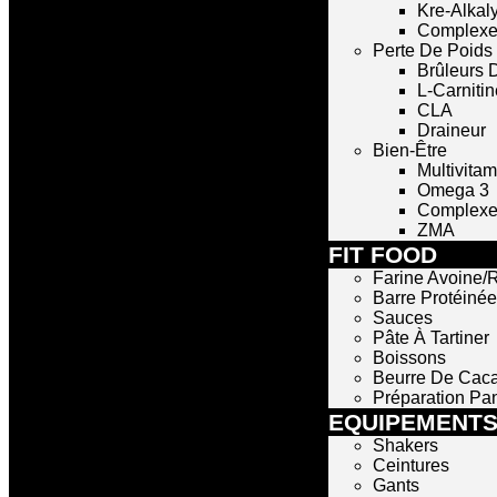
Kre-Alkal
Complexe
Perte De Poids
Brûleurs 
L-Carnitin
CLA
Draineur
Bien-Être
Multivita
Omega 3
Complexe 
ZMA
FIT FOOD
Farine Avoine/R
Barre Protéinée
Sauces
Pâte À Tartiner
Boissons
Beurre De Cac
Préparation Pa
EQUIPEMENT
Shakers
Ceintures
Gants