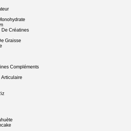
ateur
Monohydrate
yn
 De Créatines
De Graisse
e
mines Compléments
Articulaire
iz
ahuète
ncake