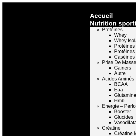
Accueil
Nutrition sport
Protéines
Whey
Whey Isol
Protéines
Protéines
Caséines
Prise De Mass
Gainers
Autre
Acides Aminés
BCAA
Eaa
Glutamin
Hmb
Energie – Perf
Booster –
Glucides
Vasodilat
Créatine
Créatine 