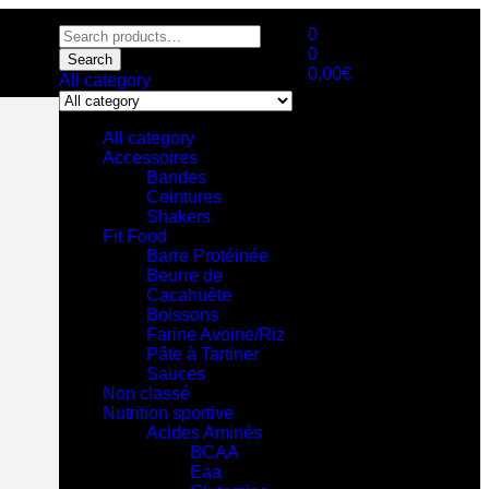
0
0
Search
0,00
€
All category
All category
Accessoires
Bandes
Ceintures
Shakers
Fit Food
Barre Protéinée
Beurre de
Cacahuète
Boissons
Farine Avoine/Riz
Pâte à Tartiner
Sauces
Non classé
Nutrition sportive
Acides Aminés
BCAA
Eaa