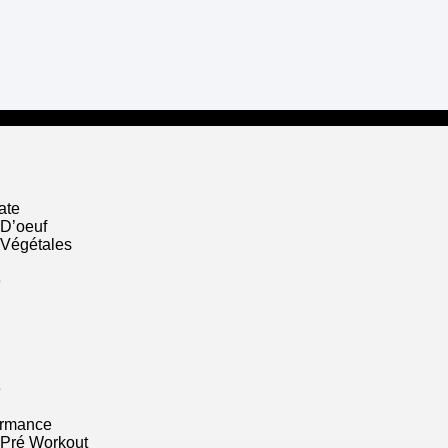
ate
 D’oeuf
 Végétales
e
e
ormance
 Pré Workout