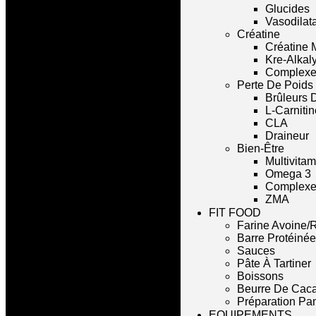
Glucides
Vasodilat
Créatine
Créatine 
Kre-Alkal
Complexe
Perte De Poids
Brûleurs 
L-Carnitin
CLA
Draineur
Bien-Être
Multivita
Omega 3
Complexe 
ZMA
FIT FOOD
Farine Avoine/R
Barre Protéinée
Sauces
Pâte À Tartiner
Boissons
Beurre De Cac
Préparation Pa
EQUIPEMENTS