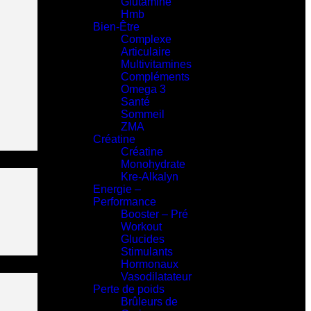
Glutamine
Hmb
Bien-Être
Complexe
Articulaire
Multivitamines
Compléments
Omega 3
Santé
Sommeil
ZMA
Créatine
Créatine
Monohydrate
Kre-Alkalyn
Energie –
Performance
Booster – Pré
Workout
Glucides
Stimulants
Hormonaux
Vasodilatateur
Perte de poids
Brûleurs de