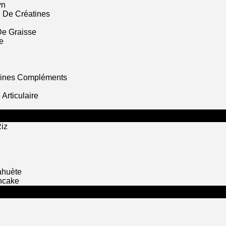
yn
 De Créatines
De Graisse
e
mines Compléments
Articulaire
iz
ahuète
ncake
S