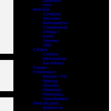
Glutamine
Hmb
Bien-Être
Complexe
Articulaire
Multivitamines
Compléments
Omega 3
Santé
Sommeil
ZMA
Créatine
Créatine
Monohydrate
Kre-Alkalyn
Energie –
Performance
Booster – Pré
Workout
Glucides
Stimulants
Hormonaux
Vasodilatateur
Perte de poids
Brûleurs de