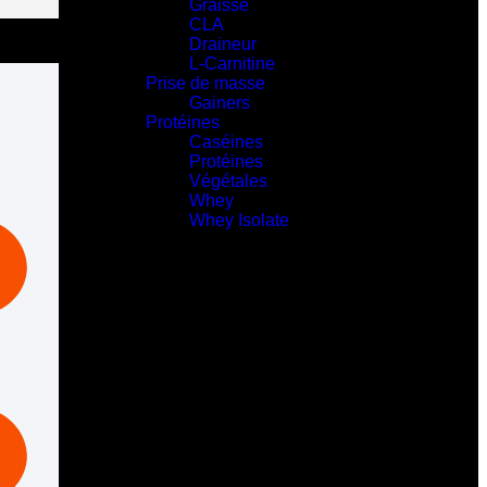
Graisse
CLA
Draineur
L-Carnitine
Prise de masse
Gainers
Protéines
Caséines
Protéines
Végétales
Whey
Whey Isolate