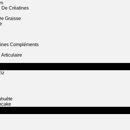
yn
 De Créatines
De Graisse
e
mines Compléments
Articulaire
iz
ahuète
ncake
S