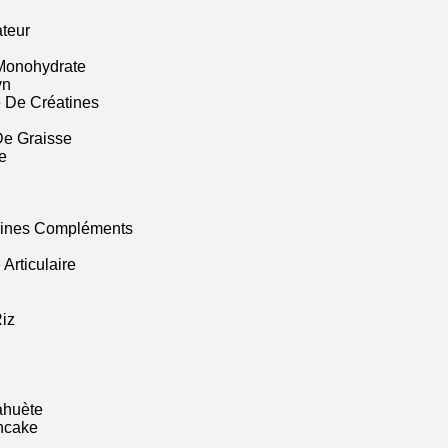
ateur
Monohydrate
yn
 De Créatines
De Graisse
e
mines Compléments
Articulaire
iz
ahuète
ncake