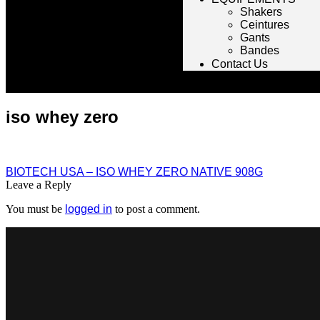
Shakers
Ceintures
Gants
Bandes
Contact Us
iso whey zero
BIOTECH USA – ISO WHEY ZERO NATIVE 908G
Leave a Reply
You must be
logged in
to post a comment.