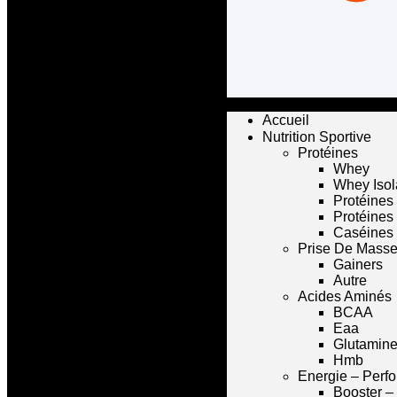
Accueil
Nutrition Sportive
Protéines
Whey
Whey Isol
Protéines
Protéines
Caséines
Prise De Mass
Gainers
Autre
Acides Aminés
BCAA
Eaa
Glutamin
Hmb
Energie – Perf
Booster –