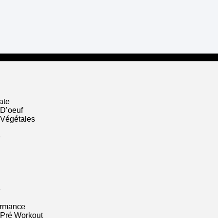
ate
 D’oeuf
 Végétales
e
e
ormance
 Pré Workout