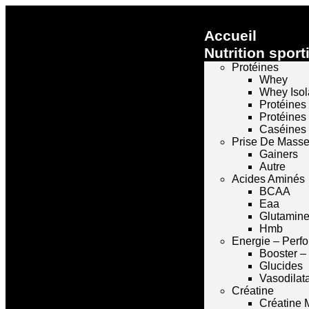
Accueil
Nutrition sport
Protéines
Whey
Whey Isol
Protéines
Protéines
Caséines
Prise De Mass
Gainers
Autre
Acides Aminés
BCAA
Eaa
Glutamin
Hmb
Energie – Perf
Booster –
Glucides
Vasodilat
Créatine
Créatine 