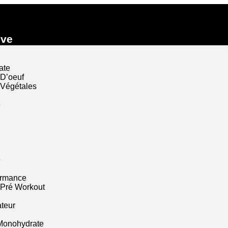
ive
ate
 D’oeuf
 Végétales
e
e
ormance
 Pré Workout
ateur
Monohydrate