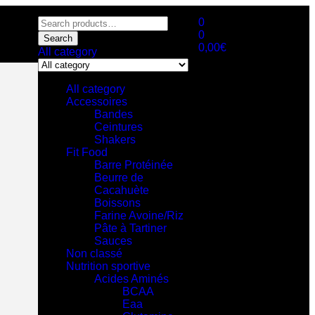
0
0
Search
0,00
€
All category
All category
Accessoires
Bandes
Ceintures
Shakers
Fit Food
Barre Protéinée
Beurre de
Cacahuète
Boissons
Farine Avoine/Riz
Pâte à Tartiner
Sauces
Non classé
Nutrition sportive
Acides Aminés
BCAA
Eaa