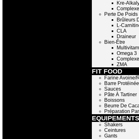
Kre-Alkal
Complexe
Perte De Poids
Brûleurs 
L-Carnitin
CLA
Draineur
Bien-Être
Multivita
Omega 3
Complexe 
ZMA
FIT FOOD
Farine Avoine/R
Barre Protéinée
Sauces
Pâte À Tartiner
Boissons
Beurre De Cac
Préparation Pa
EQUIPEMENT
Shakers
Ceintures
Gants