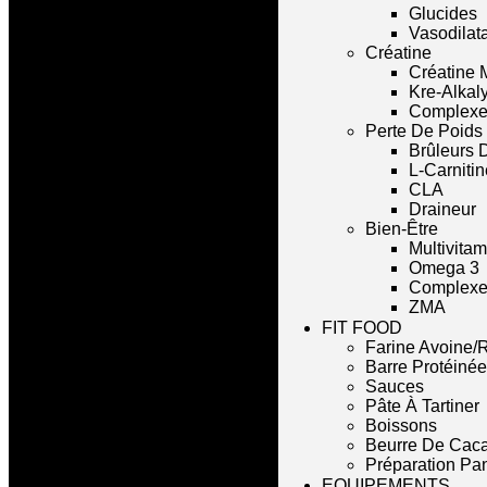
Glucides
Vasodilat
Créatine
Créatine 
Kre-Alkal
Complexe
Perte De Poids
Brûleurs 
L-Carnitin
CLA
Draineur
Bien-Être
Multivita
Omega 3
Complexe 
ZMA
FIT FOOD
Farine Avoine/R
Barre Protéinée
Sauces
Pâte À Tartiner
Boissons
Beurre De Cac
Préparation Pa
EQUIPEMENTS