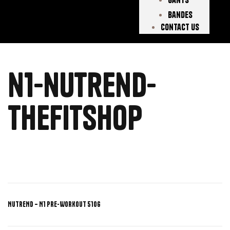
Bandes
Contact Us
n1-nutrend-
thefitshop
NUTREND – N1 PRE-WORKOUT 510G