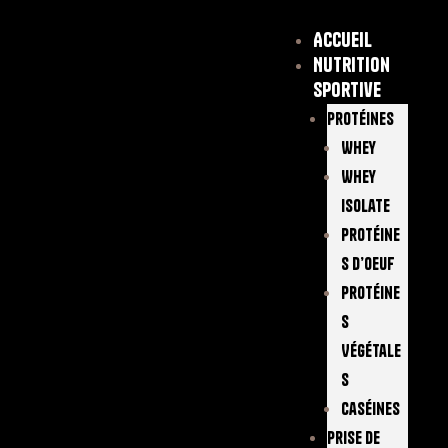
Accueil
Nutrition
sportive
Protéines
Whey
Whey
Isolate
Protéine
S D’oeuf
Protéine
S
Végétale
S
Caséines
Prise De