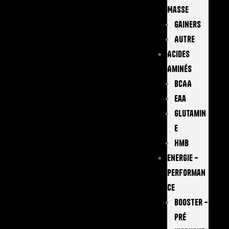
Masse
Gainers
Autre
Acides
Aminés
BCAA
Eaa
Glutamin
E
Hmb
Energie –
Performan
Ce
Booster –
Pré