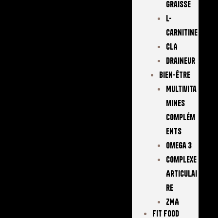
Graisse
L-
Carnitine
CLA
Draineur
Bien-Être
Multivita
Mines
Complém
Ents
Omega 3
Complexe
Articulai
Re
ZMA
FIT FOOD