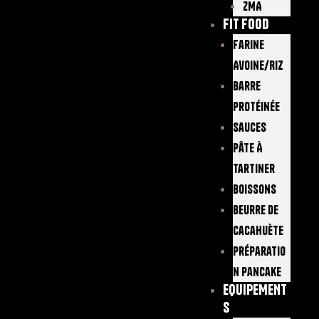
ZMA
FIT FOOD
Farine
Avoine/Riz
Barre
Protéinée
Sauces
Pâte À
Tartiner
Boissons
Beurre De
Cacahuète
Préparatio
N Pancake
EQUIPEMENT
S