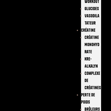
Workout
Glucides
Vasodila
Tateur
Créatine
Créatine
Monohyd
Rate
Kre-
Alkalyn
Complexe
De
Créatines
Perte De
Poids
Brûleurs