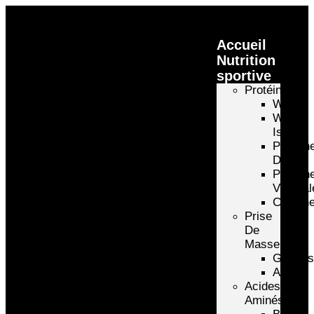
Accueil
Nutrition
sportive
Protéines
Whey
Whey
Isolate
Protéin
D’oeuf
Protéin
Végétal
Caséin
Prise
De
Masse
Gainer
Autre
Acides
Aminés