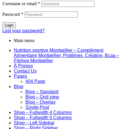
Username or email
*
Password
*
Login
Lost your password?
Main menu
Nutrition sportive Montpellier – Complément
Alimentaire Montpellier, Protéines, Créatine, Bcaa –
Fitshop Montpellier
À Propos
Contact Us
Pages
404 Page
Blog
Blog – Standard
Blog – Grid view
Blog – Overlay
Single Post
Shop – Fullwidth 4 Columns
Shop – Fullwidth 5 Columns
Shop – Left Sidebar
Shop – Right Sidebar