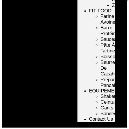
ZMA
FIT FOOD
Farine
Avoine/Riz
Barre
Protéinée
Sauces
Pâte À
Tartiner
Boissons
Beurre
De
Cacahuète
Préparation
Pancake
EQUIPEMENTS
Shakers
Ceintures
Gants
Bandes
Contact Us