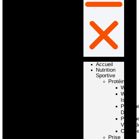
Accueil
Nutrition
Sportive
Protéines
Whey
Whey
Isolate
Protéin
D’oeuf
Protéin
Végétal
Caséin
Prise