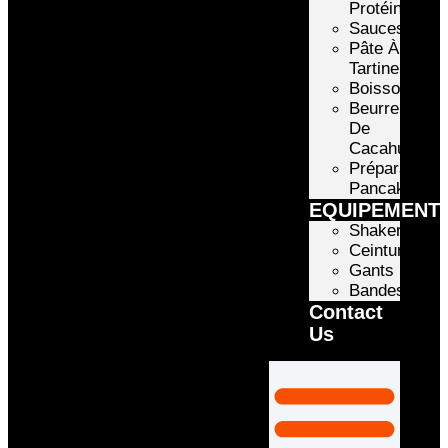
Protéinée
Sauces
Pâte À
Tartiner
Boissons
Beurre
De
Cacahuète
Préparation
Pancake
EQUIPEMENT
Shakers
Ceintures
Gants
Bandes
Contact
Us