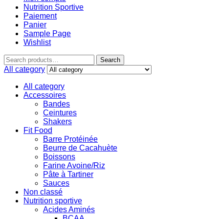
Nutrition Sportive
Paiement
Panier
Sample Page
Wishlist
Search
All category
All category
Accessoires
Bandes
Ceintures
Shakers
Fit Food
Barre Protéinée
Beurre de Cacahuète
Boissons
Farine Avoine/Riz
Pâte à Tartiner
Sauces
Non classé
Nutrition sportive
Acides Aminés
BCAA