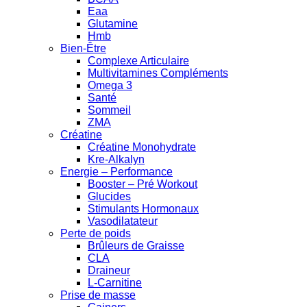
Eaa
Glutamine
Hmb
Bien-Être
Complexe Articulaire
Multivitamines Compléments
Omega 3
Santé
Sommeil
ZMA
Créatine
Créatine Monohydrate
Kre-Alkalyn
Energie – Performance
Booster – Pré Workout
Glucides
Stimulants Hormonaux
Vasodilatateur
Perte de poids
Brûleurs de Graisse
CLA
Draineur
L-Carnitine
Prise de masse