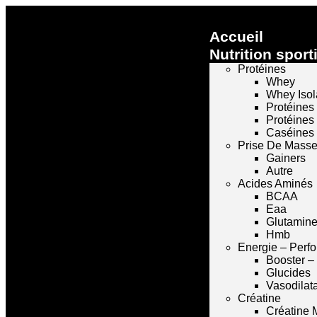
Accueil
Nutrition sport
Protéines
Whey
Whey Isol
Protéines
Protéines
Caséines
Prise De Mass
Gainers
Autre
Acides Aminés
BCAA
Eaa
Glutamin
Hmb
Energie – Perf
Booster –
Glucides
Vasodilat
Créatine
Créatine 