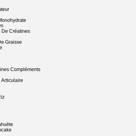
ateur
Monohydrate
yn
 De Créatines
De Graisse
e
mines Compléments
Articulaire
iz
ahuète
ncake