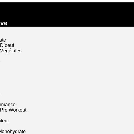
ive
ate
 D’oeuf
 Végétales
e
e
ormance
 Pré Workout
ateur
Monohydrate