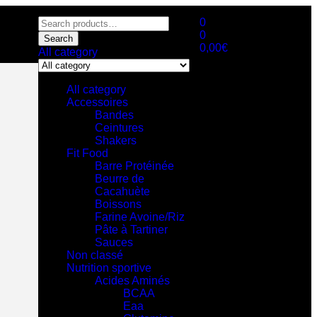
0
0
Search
0,00
€
All category
All category
Accessoires
Bandes
Ceintures
Shakers
Fit Food
Barre Protéinée
Beurre de
Cacahuète
Boissons
Farine Avoine/Riz
Pâte à Tartiner
Sauces
Non classé
Nutrition sportive
Acides Aminés
BCAA
Eaa