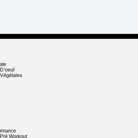
ate
 D’oeuf
 Végétales
e
e
ormance
 Pré Workout