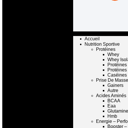
Accueil
Nutrition Sportive
Protéines
Whey
Whey Isol
Protéines
Protéines
Caséines
Prise De Mass
Gainers
Autre
Acides Aminés
BCAA
Eaa
Glutamin
Hmb
Energie – Perf
Booster –