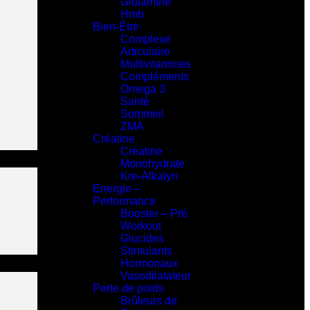
Glutamine
Hmb
Bien-Être
Complexe
Articulaire
Multivitamines
Compléments
Omega 3
Santé
Sommeil
ZMA
Créatine
Créatine
Monohydrate
Kre-Alkalyn
Energie –
Performance
Booster – Pré
Workout
Glucides
Stimulants
Hormonaux
Vasodilatateur
Perte de poids
Brûleurs de