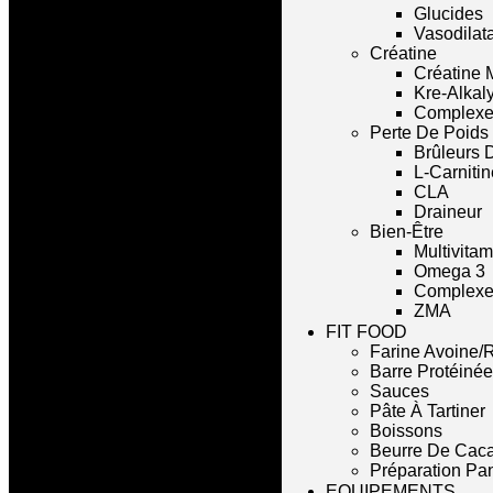
Glucides
Vasodilat
Créatine
Créatine 
Kre-Alkal
Complexe
Perte De Poids
Brûleurs 
L-Carnitin
CLA
Draineur
Bien-Être
Multivita
Omega 3
Complexe 
ZMA
FIT FOOD
Farine Avoine/R
Barre Protéinée
Sauces
Pâte À Tartiner
Boissons
Beurre De Cac
Préparation Pa
EQUIPEMENTS