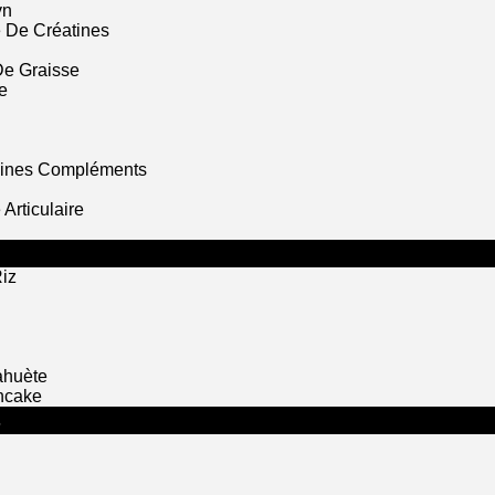
yn
 De Créatines
De Graisse
e
mines Compléments
Articulaire
iz
ahuète
ncake
S