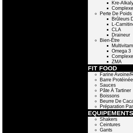
Kre-Alkal
Complexe
Perte De Poids
Brûleurs 
L-Carnitin
CLA
Draineur
Bien-Être
Multivita
Omega 3
Complexe 
ZMA
FIT FOOD
Farine Avoine/R
Barre Protéinée
Sauces
Pâte À Tartiner
Boissons
Beurre De Cac
Préparation Pa
EQUIPEMENT
Shakers
Ceintures
Gants