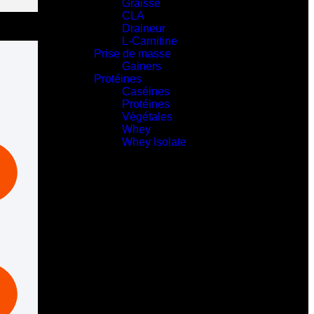
Graisse
CLA
Draineur
L-Carnitine
Prise de masse
Gainers
Protéines
Caséines
Protéines
Végétales
Whey
Whey Isolate