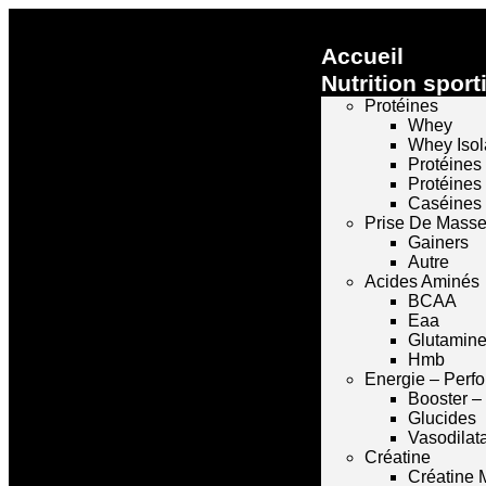
Accueil
Nutrition sport
Protéines
Whey
Whey Isol
Protéines
Protéines
Caséines
Prise De Mass
Gainers
Autre
Acides Aminés
BCAA
Eaa
Glutamin
Hmb
Energie – Perf
Booster –
Glucides
Vasodilat
Créatine
Créatine 