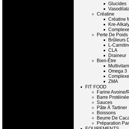
Glucides
Vasodilat
Créatine
Créatine 
Kre-Alkal
Complexe
Perte De Poids
Brûleurs 
L-Carnitin
CLA
Draineur
Bien-Être
Multivita
Omega 3
Complexe 
ZMA
FIT FOOD
Farine Avoine/R
Barre Protéinée
Sauces
Pâte À Tartiner
Boissons
Beurre De Cac
Préparation Pa
EQUIPEMENTS