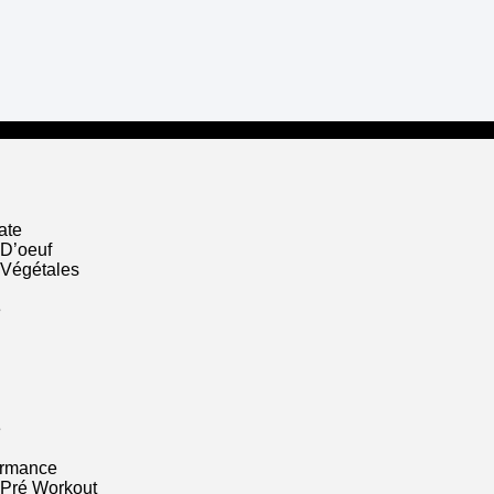
ate
 D’oeuf
 Végétales
e
e
ormance
 Pré Workout