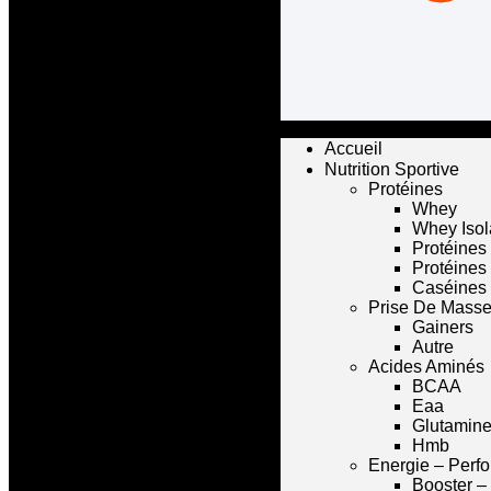
Accueil
Nutrition Sportive
Protéines
Whey
Whey Isol
Protéines
Protéines
Caséines
Prise De Mass
Gainers
Autre
Acides Aminés
BCAA
Eaa
Glutamin
Hmb
Energie – Perf
Booster –