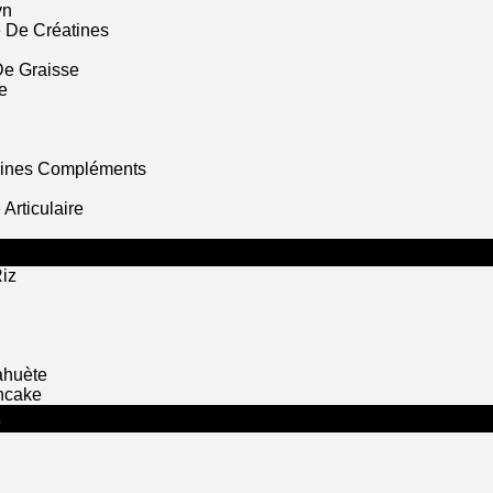
yn
 De Créatines
De Graisse
e
mines Compléments
Articulaire
iz
ahuète
ncake
S