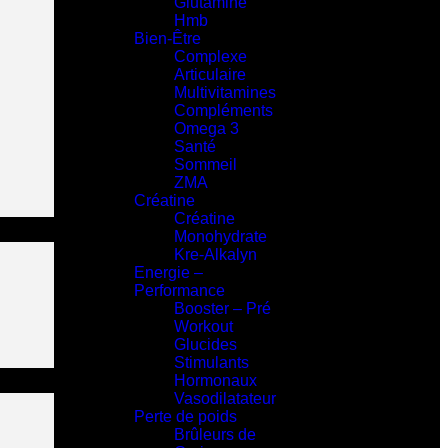
Glutamine
Hmb
Bien-Être
Complexe
Articulaire
Multivitamines
Compléments
Omega 3
Santé
Sommeil
ZMA
Créatine
Créatine
Monohydrate
Kre-Alkalyn
Energie –
Performance
Booster – Pré
Workout
Glucides
Stimulants
Hormonaux
Vasodilatateur
Perte de poids
Brûleurs de