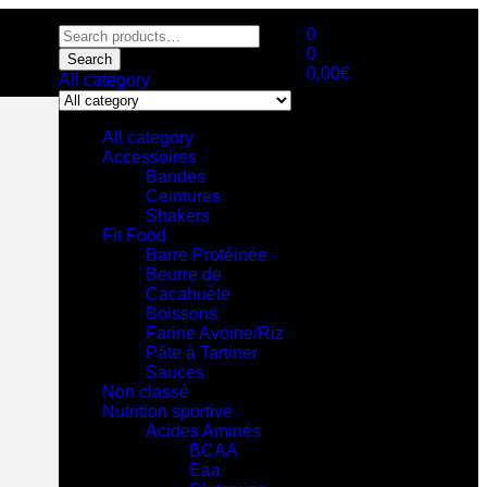
0
0
Search
0,00
€
All category
All category
Accessoires
Bandes
Ceintures
Shakers
Fit Food
Barre Protéinée
Beurre de
Cacahuète
Boissons
Farine Avoine/Riz
Pâte à Tartiner
Sauces
Non classé
Nutrition sportive
Acides Aminés
BCAA
Eaa