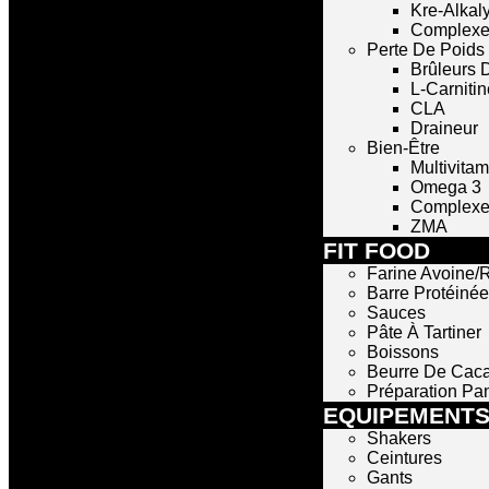
Kre-Alkal
Complexe
Perte De Poids
Brûleurs 
L-Carnitin
CLA
Draineur
Bien-Être
Multivita
Omega 3
Complexe 
ZMA
FIT FOOD
Farine Avoine/R
Barre Protéinée
Sauces
Pâte À Tartiner
Boissons
Beurre De Cac
Préparation Pa
EQUIPEMENT
Shakers
Ceintures
Gants