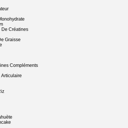
ateur
Monohydrate
yn
 De Créatines
De Graisse
e
mines Compléments
Articulaire
iz
ahuète
ncake