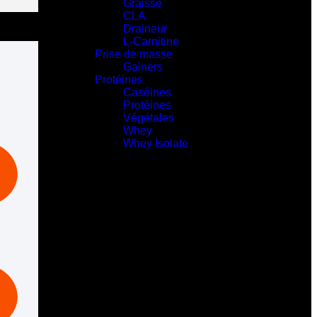
Graisse
CLA
Draineur
L-Carnitine
Prise de masse
Gainers
Protéines
Caséines
Protéines
Végétales
Whey
Whey Isolate