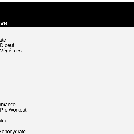
ive
ate
 D’oeuf
 Végétales
e
e
ormance
 Pré Workout
ateur
Monohydrate