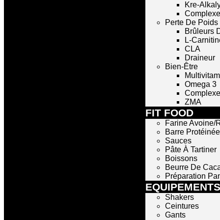
Kre-Alkal
Complexe
Perte De Poids
Brûleurs 
L-Carnitin
CLA
Draineur
Bien-Être
Multivita
Omega 3
Complexe 
ZMA
FIT FOOD
Farine Avoine/R
Barre Protéinée
Sauces
Pâte À Tartiner
Boissons
Beurre De Cac
Préparation Pa
EQUIPEMENT
Shakers
Ceintures
Gants