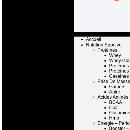
Accueil
Nutrition Sportive
Protéines
Whey
Whey Isol
Protéines
Protéines
Caséines
Prise De Mass
Gainers
Autre
Acides Aminés
BCAA
Eaa
Glutamin
Hmb
Energie – Perf
Booster –