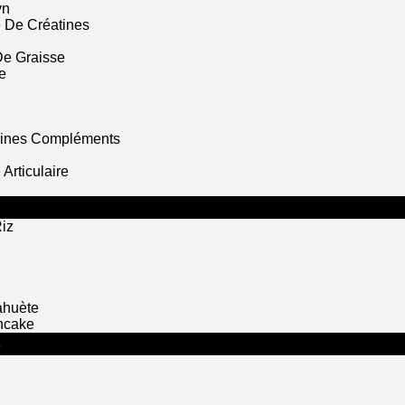
yn
 De Créatines
De Graisse
e
mines Compléments
Articulaire
iz
ahuète
ncake
S