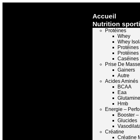
Accueil
Nutrition sport
Protéines
Whey
Whey Isol
Protéines
Protéines
Caséines
Prise De Mass
Gainers
Autre
Acides Aminés
BCAA
Eaa
Glutamin
Hmb
Energie – Perf
Booster –
Glucides
Vasodilat
Créatine
Créatine 