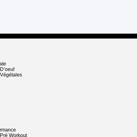
ate
 D’oeuf
 Végétales
e
e
ormance
 Pré Workout