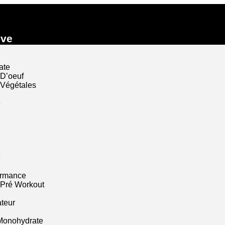
ive
ate
 D’oeuf
 Végétales
e
e
ormance
 Pré Workout
ateur
Monohydrate