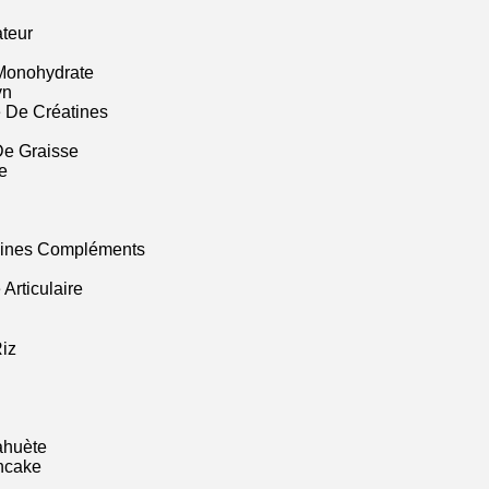
ateur
Monohydrate
yn
 De Créatines
De Graisse
e
mines Compléments
Articulaire
iz
ahuète
ncake