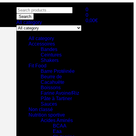
0
0
Search
0,00
€
All category
All category
Accessoires
Bandes
Ceintures
Shakers
Fit Food
Barre Protéinée
Beurre de
Cacahuète
Boissons
Farine Avoine/Riz
Pâte à Tartiner
Sauces
Non classé
Nutrition sportive
Acides Aminés
BCAA
Eaa