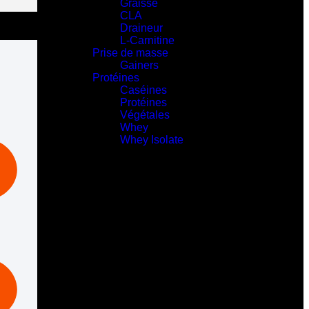
Graisse
CLA
Draineur
L-Carnitine
Prise de masse
Gainers
Protéines
Caséines
Protéines
Végétales
Whey
Whey Isolate