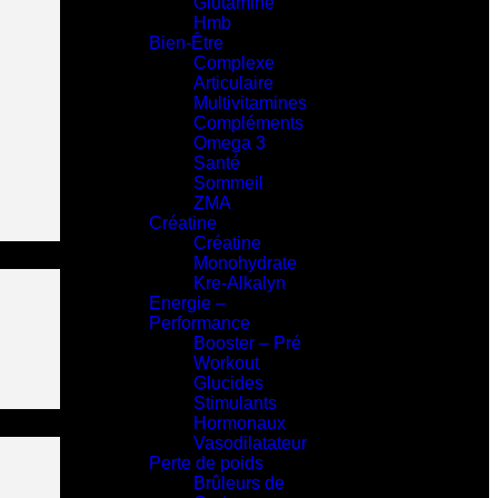
Glutamine
Hmb
Bien-Être
Complexe
Articulaire
Multivitamines
Compléments
Omega 3
Santé
Sommeil
ZMA
Créatine
Créatine
Monohydrate
Kre-Alkalyn
Energie –
Performance
Booster – Pré
Workout
Glucides
Stimulants
Hormonaux
Vasodilatateur
Perte de poids
Brûleurs de