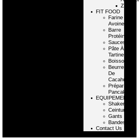
ZMA
FIT FOOD
Farine
Avoine/Riz
Barre
Protéinée
Sauces
Pâte À
Tartiner
Boissons
Beurre
De
Cacahuète
Préparation
Pancake
EQUIPEMENTS
Shakers
Ceintures
Gants
Bandes
Contact Us