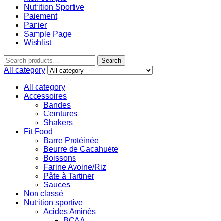
Nutrition Sportive
Paiement
Panier
Sample Page
Wishlist
Search
All category
All category
Accessoires
Bandes
Ceintures
Shakers
Fit Food
Barre Protéinée
Beurre de Cacahuète
Boissons
Farine Avoine/Riz
Pâte à Tartiner
Sauces
Non classé
Nutrition sportive
Acides Aminés
BCAA