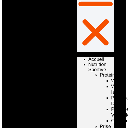
Accueil
Nutrition
Sportive
Protéines
Whey
Whey
Isolate
Protéin
D’oeuf
Protéin
Végétal
Caséin
Prise