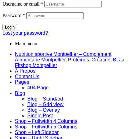
Username or email
*
Password
*
Login
Lost your password?
Main menu
Nutrition sportive Montpellier – Complément
Alimentaire Montpellier, Protéines, Créatine, Bcaa –
Fitshop Montpellier
À Propos
Contact Us
Pages
404 Page
Blog
Blog – Standard
Blog – Grid view
Blog – Overlay
Single Post
Shop – Fullwidth 4 Columns
Shop – Fullwidth 5 Columns
Shop – Left Sidebar
Shop – Right Sidebar