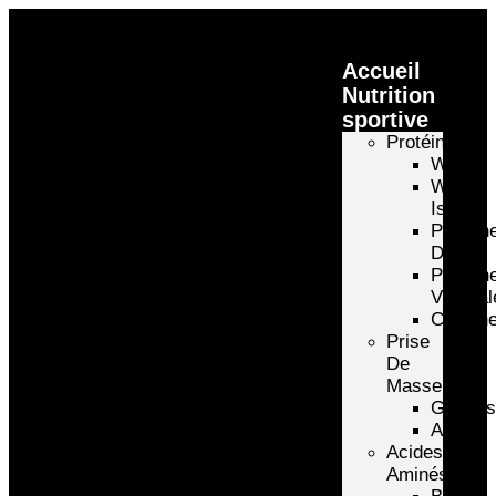
Accueil
Nutrition
sportive
Protéines
Whey
Whey
Isolate
Protéin
D’oeuf
Protéin
Végétal
Caséin
Prise
De
Masse
Gainer
Autre
Acides
Aminés