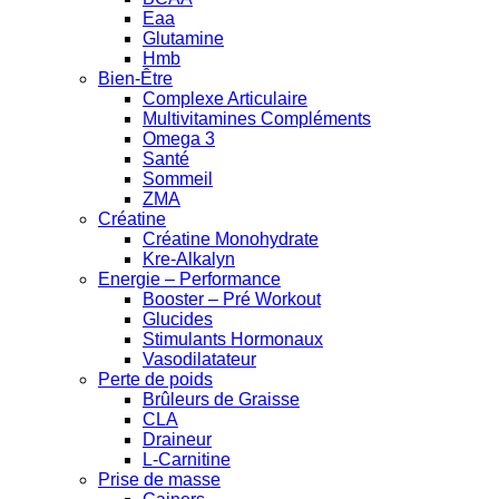
Eaa
Glutamine
Hmb
Bien-Être
Complexe Articulaire
Multivitamines Compléments
Omega 3
Santé
Sommeil
ZMA
Créatine
Créatine Monohydrate
Kre-Alkalyn
Energie – Performance
Booster – Pré Workout
Glucides
Stimulants Hormonaux
Vasodilatateur
Perte de poids
Brûleurs de Graisse
CLA
Draineur
L-Carnitine
Prise de masse