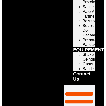
Protéinée
Sauces
Pâte À
Tartiner
Boissons
Beurre
De
Cacahuète
Préparation
Pancake
EQUIPEMENT
Shakers
Ceintures
Gants
Bandes
Contact
Us