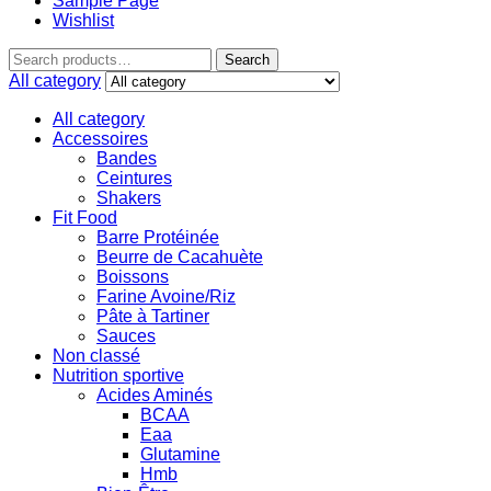
Sample Page
Wishlist
Search
All category
All category
Accessoires
Bandes
Ceintures
Shakers
Fit Food
Barre Protéinée
Beurre de Cacahuète
Boissons
Farine Avoine/Riz
Pâte à Tartiner
Sauces
Non classé
Nutrition sportive
Acides Aminés
BCAA
Eaa
Glutamine
Hmb