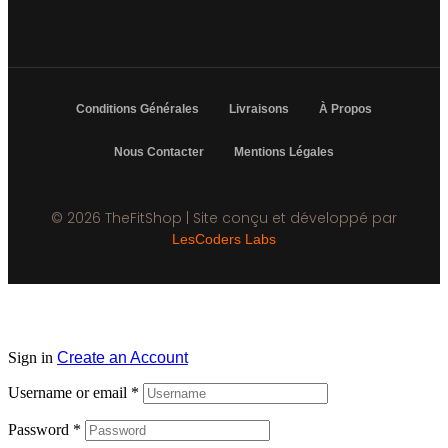
Conditions Générales
Livraisons
À Propos
Nous Contacter
Mentions Légales
© 2026 TheFitShop | Site conçu et développé par
LesCoders Labs
Sign in
Create an Account
Username or email
*
Password
*