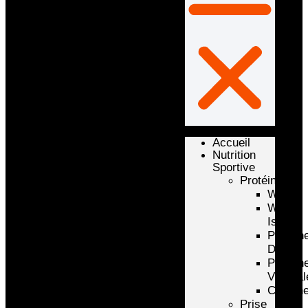
Accueil
Nutrition
Sportive
Protéines
Whey
Whey
Isolate
Protéin
D’oeuf
Protéin
Végétal
Caséin
Prise