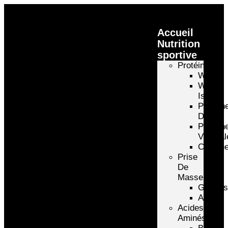
Accueil
Nutrition
sportive
Protéines
Whey
Whey
Isolate
Protéin
D’oeuf
Protéin
Végétal
Caséin
Prise
De
Masse
Gainer
Autre
Acides
Aminés