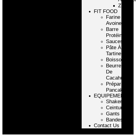
ZMA
FIT FOOD
Farine
Avoine/Riz
Barre
Protéinée
Sauces
Pâte À
Tartiner
Boissons
Beurre
De
Cacahuète
Préparation
Pancake
EQUIPEMENTS
Shakers
Ceintures
Gants
Bandes
Contact Us