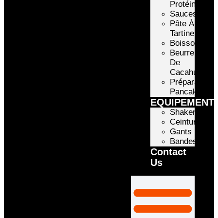
Protéinée
Sauces
Pâte À
Tartiner
Boissons
Beurre
De
Cacahuète
Préparation
Pancake
EQUIPEMENT
Shakers
Ceintures
Gants
Bandes
Contact
Us