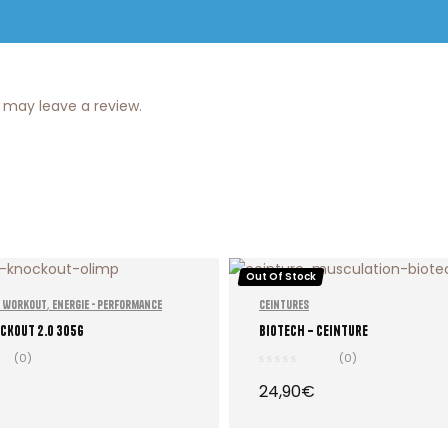
 may leave a review.
Out Of Stock
,
é Workout
Energie - Performance
Ceintures
CKOUT 2.0 305G
Biotech – Ceinture
(0)
(0)
24,90
€