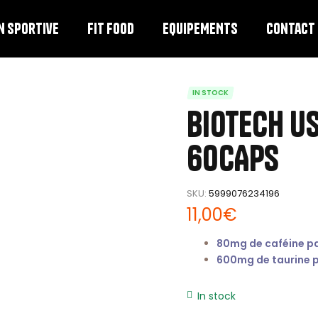
n sportive
FIT FOOD
EQUIPEMENTS
Contact
IN STOCK
Biotech US
60CAPS
SKU:
5999076234196
11,00
€
80mg de caféine p
600mg de taurine 
In stock