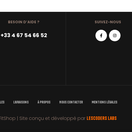
SELECT OPTIONS
SELECT OPTIONS
BESOIN D’AIDE ?
SUIVEZ-NOUS
+33 4 67 54 66 52
les
Livraisons
À Propos
Nous Contacter
Mentions Légales
itShop | Site conçu et développé par
LesCoders Labs