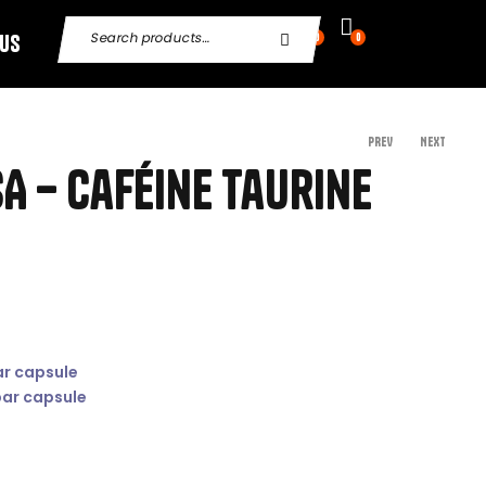
 Us
0
0
PREV
NEXT
A – Caféine Taurine
29,90
€
34,90
€
ar capsule
par capsule