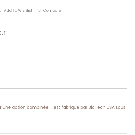
Add To Wishlist
Compare
out
 une action combinée. Il est fabriqué par BioTech USA sous