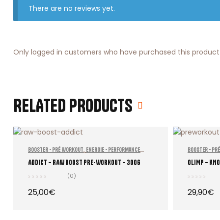
There are no reviews yet.
Only logged in customers who have purchased this product
RELATED PRODUCTS
,
,
Booster - Pré Workout
Energie - Performance
Booster - Pr
Nutrition sportive
ADDICT – RAW BOOST PRE-WORKOUT – 300g
OLIMP – KNO
(0)
25,00
€
29,90
€