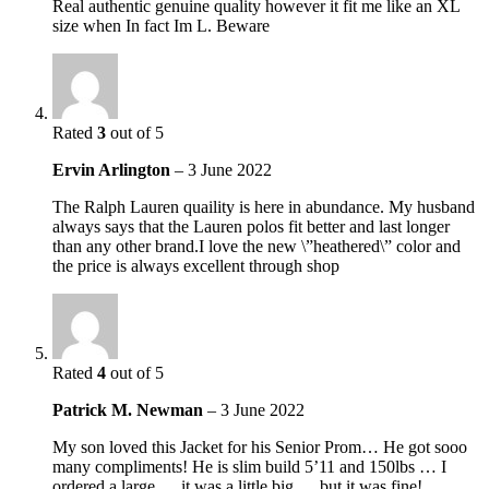
Real authentic genuine quality however it fit me like an XL
size when In fact Im L. Beware
Rated
3
out of 5
Ervin Arlington
–
3 June 2022
The Ralph Lauren quaility is here in abundance. My husband
always says that the Lauren polos fit better and last longer
than any other brand.I love the new \”heathered\” color and
the price is always excellent through shop
Rated
4
out of 5
Patrick M. Newman
–
3 June 2022
My son loved this Jacket for his Senior Prom… He got sooo
many compliments! He is slim build 5’11 and 150lbs … I
ordered a large … it was a little big … but it was fine!