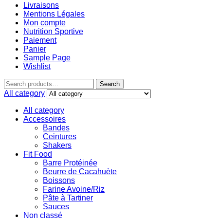
Livraisons
Mentions Légales
Mon compte
Nutrition Sportive
Paiement
Panier
Sample Page
Wishlist
Search
Search
for:
All category
All category
Accessoires
Bandes
Ceintures
Shakers
Fit Food
Barre Protéinée
Beurre de Cacahuète
Boissons
Farine Avoine/Riz
Pâte à Tartiner
Sauces
Non classé