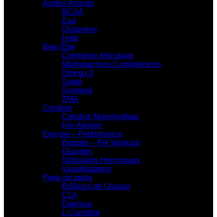
Acides Aminés
BCAA
Eaa
Glutamine
Hmb
Bien-Être
Complexe Articulaire
Multivitamines Compléments
Omega 3
Santé
Sommeil
ZMA
Créatine
Créatine Monohydrate
Kre-Alkalyn
Energie – Performance
Booster – Pré Workout
Glucides
Stimulants Hormonaux
Vasodilatateur
Perte de poids
Brûleurs de Graisse
CLA
Draineur
L-Carnitine