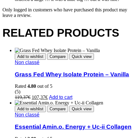
Only logged in customers who have purchased this product may
leave a review.
RELATED PRODUCTS
Add to wishlist
Compare
Quick view
Non classé
Grass Fed Whey Isolate Protein – Vanilla
Rated
4.80
out of 5
(5)
Original
Current
119,37
€
107,37
€
Add to cart
price
price
was:
is:
Add to wishlist
Compare
Quick view
119,37€.
107,37€.
Non classé
Essential Amin.o. Energy + Uc-ii Collagen