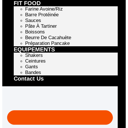
FIT FOOD
Farine Avoine/Riz
Barre Protéinée
Sauces
Pâte À Tartiner
Boissons
Beurre De Cacahuète
Préparation Pancake
EQUIPEMENTS
Shakers
Ceintures
Gants
Bandes
Contact Us