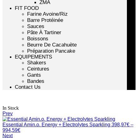
ZMA
FIT FOOD
Farine Avoine/Riz
Barre Protéinée
Sauces
Pâte À Tartiner
Boissons
Beurre De Cacahuète
Préparation Pancake
EQUIPEMENTS
Shakers
Ceintures
Gants
Bandes
Contact Us
Availability:
In Stock
Prev
Essential Amin.o. Energy + Electrolytes Sparkling
398,97
€
–
Price
994,59
€
range:
Next