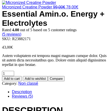
398,97€
through
Original
Current
Micronized Creatine Powder
99,00
€
78,00
€
994,59€
price
price
Essential Amin.o. Energy +
was:
is:
99,00€.
78,00€.
Electrolytes
Rated
4.00
out of 5 based on
5
customer ratings
(
5
reviews)
SKU:
R23882171
43,00
€
Autem voluptatem est tempora magni magnam cumque dolor. Quis
sit autem dicta necessitatibus quo. Dolore enim aliquid dignissimos
repellat in quo beatae.
Quantity
Add to cart
Add to wishlist
Compare
Category:
Non classé
Description
Reviews (5)
DESCRIPTION