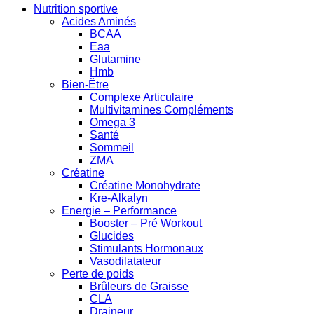
Nutrition sportive
Acides Aminés
BCAA
Eaa
Glutamine
Hmb
Bien-Être
Complexe Articulaire
Multivitamines Compléments
Omega 3
Santé
Sommeil
ZMA
Créatine
Créatine Monohydrate
Kre-Alkalyn
Energie – Performance
Booster – Pré Workout
Glucides
Stimulants Hormonaux
Vasodilatateur
Perte de poids
Brûleurs de Graisse
CLA
Draineur