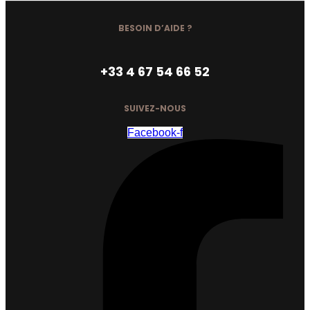
398,97€
through
BESOIN D’AIDE ?
994,59€
+33 4 67 54 66 52
SUIVEZ-NOUS
Facebook-f