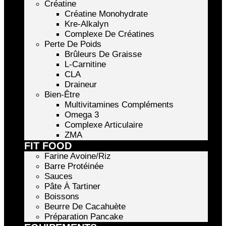
Créatine
Créatine Monohydrate
Kre-Alkalyn
Complexe De Créatines
Perte De Poids
Brûleurs De Graisse
L-Carnitine
CLA
Draineur
Bien-Être
Multivitamines Compléments
Omega 3
Complexe Articulaire
ZMA
FIT FOOD
Farine Avoine/Riz
Barre Protéinée
Sauces
Pâte À Tartiner
Boissons
Beurre De Cacahuète
Préparation Pancake