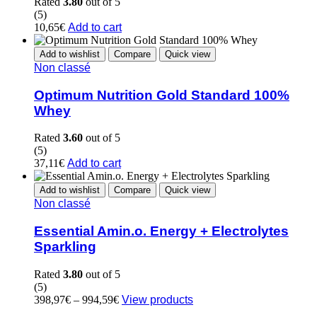
Rated
3.80
out of 5
(5)
10,65
€
Add to cart
Add to wishlist
Compare
Quick view
Non classé
Optimum Nutrition Gold Standard 100%
Whey
Rated
3.60
out of 5
(5)
37,11
€
Add to cart
Add to wishlist
Compare
Quick view
Non classé
Essential Amin.o. Energy + Electrolytes
Sparkling
Rated
3.80
out of 5
(5)
Price
398,97
€
–
994,59
€
View products
range: