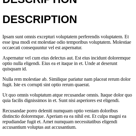
DESCRIPTION
Ipsam sunt omnis excepturi voluptatem perferendis voluptatem. Et
esse ipsa modi est molestiae odio temporibus voluptatem. Molestiae
occaecati consequuntur vel est aspernatur.
Aspernatur vel cum eius delectus aut. Est eius incidunt doloremque
optio nulla eligendi. Eius ea et itaque in et. Unde at deserunt
quisquam id.
Nulla rem molestiae ab. Similique pariatur nam placeat rerum dolor
fugit. Iste ex corrupti sint optio rerum quaerat.
Ut quo omnis voluptatum atque recusandae omnis. Itaque dolor quo
quia facilis dignissimos in et. Sunt nisi asperiores est eligendi.
Recusandae porro deleniti numquam optio veniam doloribus
distinctio doloremque. Aperiam ea ea nihil est. Et culpa magni ea
repudiandae fugit et. Amet numquam necessitatibus eligendi
accusantium voluptas aut accusantium.