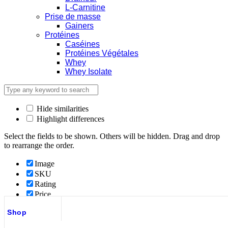
L-Carnitine
Prise de masse
Gainers
Protéines
Caséines
Protéines Végétales
Whey
Whey Isolate
Hide similarities
Highlight differences
Select the fields to be shown. Others will be hidden. Drag and drop
to rearrange the order.
Image
SKU
Rating
Price
Stock
Shop
Availability
Add to cart