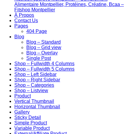
Alimentaire Montpellier, Protéines, Créatine, Bcaa –
Fitshop Montpellier
À Propos
Contact Us
Pages
404 Page
Blog
Blog – Standard
Blog – Grid view
Blog – Overlay
Single Post
Shop – Fullwidth 4 Columns
Shop – Fullwidth 5 Columns
Shop – Left Sidebar
Shop – Right Sidebar
Shop – Categories
Shop – Listview
Product
Vertical Thumbnail
Horizontal Thumbnail
Gallery
Sticky Detail
Simple Product
Variable Product
External/Affiliate Product