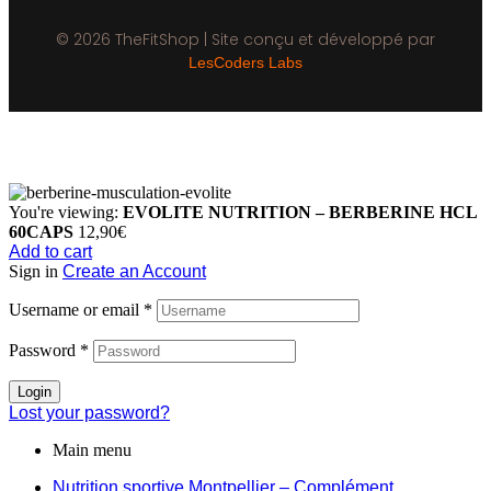
© 2026 TheFitShop | Site conçu et développé par
LesCoders Labs
You're viewing:
EVOLITE NUTRITION – BERBERINE HCL
60CAPS
12,90
€
Add to cart
Sign in
Create an Account
Username or email
*
Password
*
Login
Lost your password?
Main menu
Nutrition sportive Montpellier – Complément