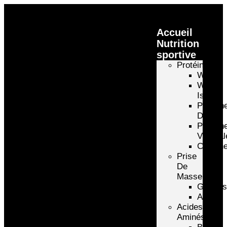
Accueil
Nutrition
sportive
Protéines
Whey
Whey
Isolate
Protéin
D’oeuf
Protéin
Végétal
Caséin
Prise
De
Masse
Gainer
Autre
Acides
Aminés