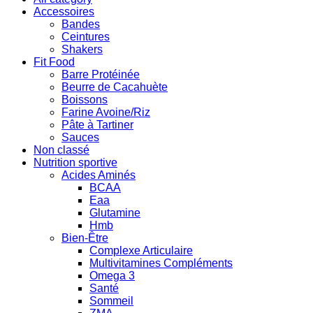
Accessoires
Bandes
Ceintures
Shakers
Fit Food
Barre Protéinée
Beurre de Cacahuète
Boissons
Farine Avoine/Riz
Pâte à Tartiner
Sauces
Non classé
Nutrition sportive
Acides Aminés
BCAA
Eaa
Glutamine
Hmb
Bien-Être
Complexe Articulaire
Multivitamines Compléments
Omega 3
Santé
Sommeil