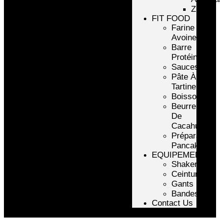
ZMA
FIT FOOD
Farine
Avoine/Riz
Barre
Protéinée
Sauces
Pâte À
Tartiner
Boissons
Beurre
De
Cacahuète
Préparation
Pancake
EQUIPEMENTS
Shakers
Ceintures
Gants
Bandes
Contact Us