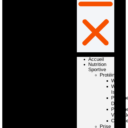
Accueil
Nutrition
Sportive
Protéines
Whey
Whey
Isolate
Protéin
D’oeuf
Protéin
Végétal
Caséin
Prise