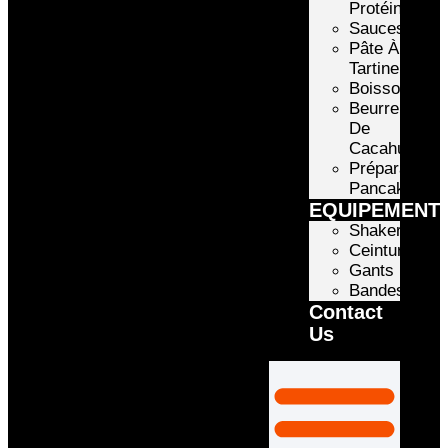
Protéinée
Sauces
Pâte À
Tartiner
Boissons
Beurre
De
Cacahuète
Préparation
Pancake
EQUIPEMENT
Shakers
Ceintures
Gants
Bandes
Contact
Us